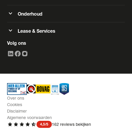
expand_more
Onderhoud
expand_more
Lease & Services
Volg ons
Over ons
Cookies
Disclaimer
Algemene voorwaarden
star
star
star
star
star_half
162 reviews bekijken
4,5/5