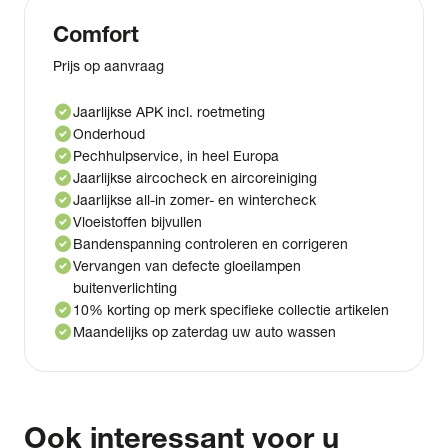
Comfort
Prijs op aanvraag
check_circle
Jaarlijkse APK incl. roetmeting
check_circle
Onderhoud
check_circle
Pechhulpservice, in heel Europa
check_circle
Jaarlijkse aircocheck en aircoreiniging
check_circle
Jaarlijkse all-in zomer- en wintercheck
check_circle
Vloeistoffen bijvullen
check_circle
Bandenspanning controleren en corrigeren
check_circle
Vervangen van defecte gloeilampen
buitenverlichting
check_circle
10% korting op merk specifieke collectie artikelen
check_circle
Maandelijks op zaterdag uw auto wassen
Ook interessant voor u