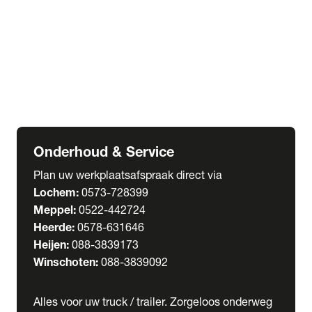
Welgro Bulkwagens
RMO Tankwagens
expand_more
Service
Serviceabonnementen
Verhuur
Wasstraat
Onderhoud & Service
Plan uw werkplaatsafspraak direct via
Lochem:
0573-728399
Meppel:
0522-442724
Heerde:
0578-631646
Heijen:
088-3839173
Winschoten:
088-3839092
Alles voor uw truck / trailer. Zorgeloos onderweg