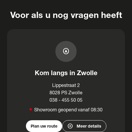
Voor als u nog vragen heeft
assistant_navigation
Kom langs in Zwolle
Lippestraat 2
8028 PS Zwolle
038 - 455 50 05
Showroom geopend vanaf 08:30
add_circle
Plan uw route
Meer details