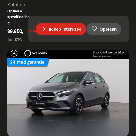
Solution
Opties &
specificaties
€
arrow_forward
favorite
Ik heb interesse
Opslaan
39.850,-
79
keer bekeken
incl. BTW