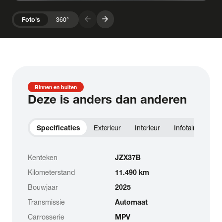
arrow_forward
arrow_forward
Foto's
360°
Binnen en buiten
Deze is anders dan anderen
Specificaties
Exterieur
Interieur
Infotainment
Kenteken
JZX37B
Kilometerstand
11.490 km
Bouwjaar
2025
Transmissie
Automaat
Carrosserie
MPV