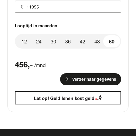
Looptijd in maanden
12
24
30
36
42
48
60
60
456
,-
/mnd
arrow_forward
Verder naar gegevens