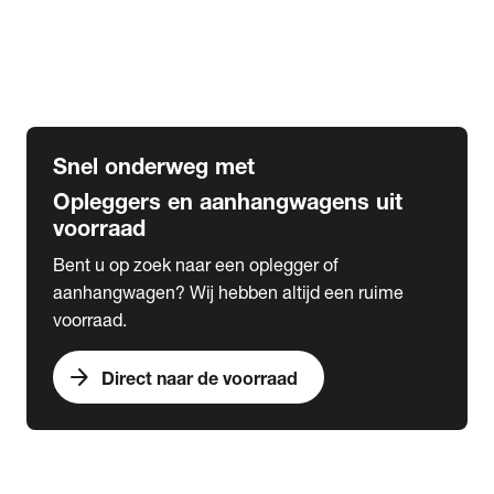
Opbouw Car Go-Box
Containerchassis
Oplegger chassis voor carrosserie bouw
BDF chassis
Snel onderweg met
Opleggers en aanhangwagens uit
voorraad
Bent u op zoek naar een oplegger of
aanhangwagen? Wij hebben altijd een ruime
voorraad.
arrow_forward
Direct naar de voorraad
expand_more
Lease
chevron_right
close