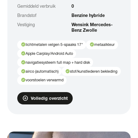
Gemiddeld verbruik
0
Brandstof
Benzine hybride
Vestiging
Wensink Mercedes-
Benz Zwolle
check_circle
check_circle
lichtmetalen velgen 5-spaaks 17"
metaalkleur
check_circle
Apple Carplay/Android Auto
check_circle
navigatiesysteem full map + hard disk
check_circle
check_circle
airco (automatisch)
stof/kunstlederen bekleding
check_circle
voorstoelen verwarmd
add_circle
Volledig overzicht