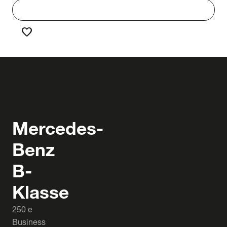
work
Werken bij Truck & Trailer
favorite
Favorieten
Mercedes-
Benz
B-
Klasse
250 e
Business