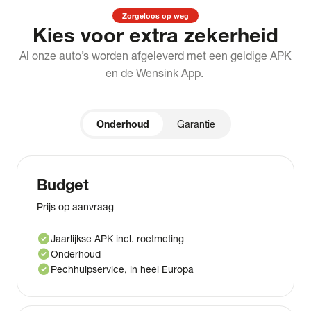
Zorgeloos op weg
Kies voor extra zekerheid
Al onze auto’s worden afgeleverd met een geldige APK
en de Wensink App.
Onderhoud
Garantie
Budget
Prijs op aanvraag
check_circle
Jaarlijkse APK incl. roetmeting
check_circle
Onderhoud
check_circle
Pechhulpservice, in heel Europa