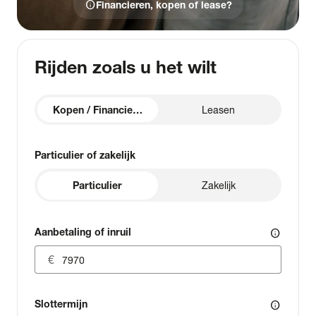
info
Financieren, kopen of lease?
Rijden zoals u het wilt
Kopen / Financieren
Leasen
Particulier of zakelijk
Particulier
Zakelijk
Aanbetaling of inruil
info
Slottermijn
info