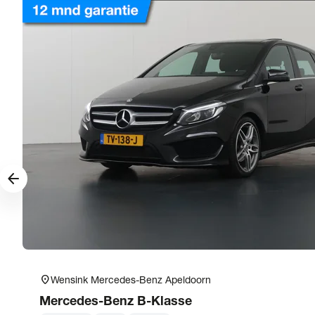
arrow_forward
location_on
Wensink Mercedes-Benz Apeldoorn
Mercedes-Benz
B-Klasse