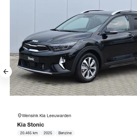
arrow_forward
location_on
Wensink Kia Leeuwarden
Kia
Stonic
20.465 km
2025
Benzine