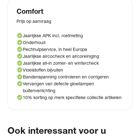
Comfort
Prijs op aanvraag
check_circle
Jaarlijkse APK incl. roetmeting
check_circle
Onderhoud
check_circle
Pechhulpservice, in heel Europa
check_circle
Jaarlijkse aircocheck en aircoreiniging
check_circle
Jaarlijkse all-in zomer- en wintercheck
check_circle
Vloeistoffen bijvullen
check_circle
Bandenspanning controleren en corrigeren
check_circle
Vervangen van defecte gloeilampen
buitenverlichting
check_circle
10% korting op merk specifieke collectie artikelen
Ook interessant voor u