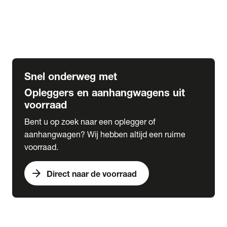
Opbouw Car Go-Box
Containerchassis
Oplegger chassis voor carrosserie bouw
BDF chassis
Snel onderweg met
Opleggers en aanhangwagens uit
voorraad
Bent u op zoek naar een oplegger of
aanhangwagen? Wij hebben altijd een ruime
voorraad.
arrow_forward
Direct naar de voorraad
expand_more
Lease
chevron_right
close