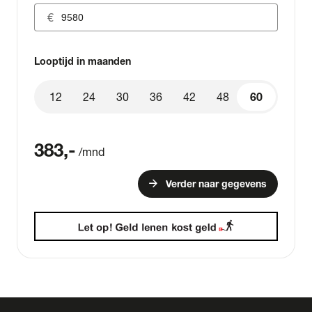
Looptijd in maanden
12
24
30
36
42
48
60
60
383
,-
/mnd
arrow_forward
Verder naar gegevens