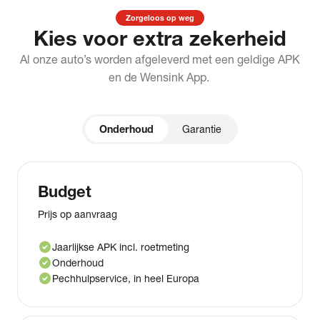
Zorgeloos op weg
Kies voor extra zekerheid
Al onze auto’s worden afgeleverd met een geldige APK
en de Wensink App.
Onderhoud
Garantie
Budget
Prijs op aanvraag
check_circle
Jaarlijkse APK incl. roetmeting
check_circle
Onderhoud
check_circle
Pechhulpservice, in heel Europa