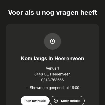
Voor als u nog vragen heeft
assistant_navigation
Kom langs in Heerenveen
Venus 1
8448 CE Heerenveen
0513-763666
Showroom geopend tot 18:00
add_circle
Plan uw route
Meer details