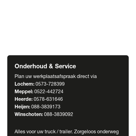
Welgro Bulkwagens
RMO Tankwagens
expand_more
Service
Serviceabonnementen
Verhuur
Wasstraat
Onderhoud & Service
Plan uw werkplaatsafspraak direct via
Lochem:
0573-728399
Meppel:
0522-442724
Heerde:
0578-631646
Heijen:
088-3839173
Winschoten:
088-3839092
Alles voor uw truck / trailer. Zorgeloos onderweg