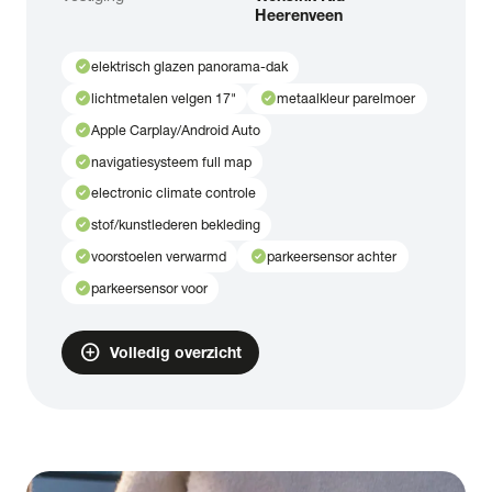
Heerenveen
check_circle
elektrisch glazen panorama-dak
check_circle
check_circle
lichtmetalen velgen 17"
metaalkleur parelmoer
check_circle
Apple Carplay/Android Auto
check_circle
navigatiesysteem full map
check_circle
electronic climate controle
check_circle
stof/kunstlederen bekleding
check_circle
check_circle
voorstoelen verwarmd
parkeersensor achter
check_circle
parkeersensor voor
add_circle
Volledig overzicht