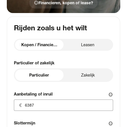
info
Financieren, kopen of lease?
Rijden zoals u het wilt
Kopen / Financieren
Leasen
Particulier of zakelijk
Particulier
Zakelijk
Aanbetaling of inruil
info
Slottermijn
info