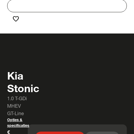
work
Werken bij Truck & Trailer
favorite
Favorieten
Kia
Stonic
1.0 T-GDi
MHEV
GT-Line
Opties &
specificaties
€