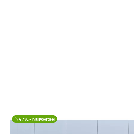
percent
€ 750,- inruilvoordeel