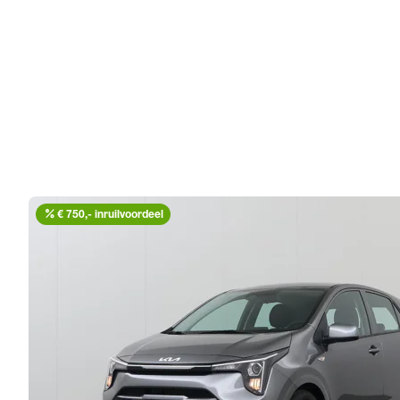
percent
€ 750,- inruilvoordeel