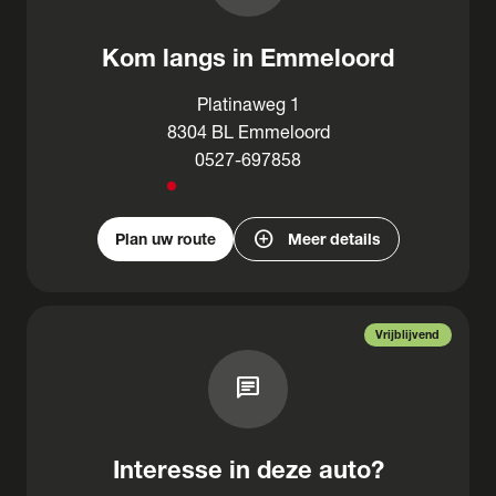
Kom langs in Emmeloord
Platinaweg 1
8304 BL Emmeloord
0527-697858
add_circle
Plan uw route
Meer details
Vrijblijvend
chat
Interesse in deze auto?