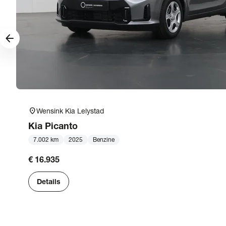
arrow_forward
location_on
Wensink Kia Lelystad
Kia
Picanto
7.002 km
2025
Benzine
€ 16.935
Details