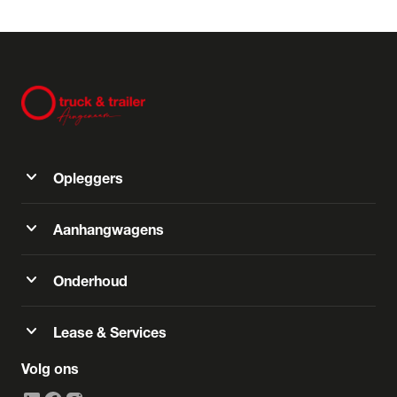
expand_more
Opleggers
expand_more
Aanhangwagens
expand_more
Onderhoud
expand_more
Lease & Services
Volg ons