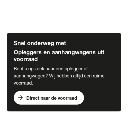
Opbouw Car Go-Box
Containerchassis
Oplegger chassis voor carrosserie bouw
BDF chassis
Snel onderweg met
Opleggers en aanhangwagens uit
voorraad
Bent u op zoek naar een oplegger of
aanhangwagen? Wij hebben altijd een ruime
voorraad.
arrow_forward
Direct naar de voorraad
expand_more
Lease
chevron_right
close