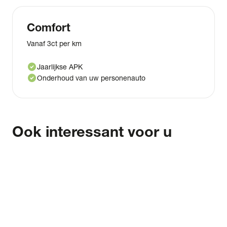
Comfort
Vanaf 3ct per km
check_circle
Jaarlijkse APK
check_circle
Onderhoud van uw personenauto
Ook interessant voor u