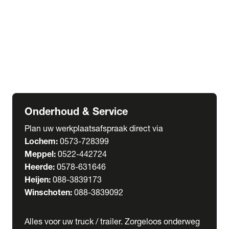
Welgro Bulkwagens
RMO Tankwagens
expand_more
Service
Serviceabonnementen
Verhuur
Wasstraat
Onderhoud & Service
Plan uw werkplaatsafspraak direct via
Lochem:
0573-728399
Meppel:
0522-442724
Heerde:
0578-631646
Heijen:
088-3839173
Winschoten:
088-3839092
Alles voor uw truck / trailer. Zorgeloos onderweg