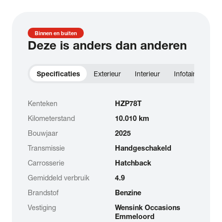
Binnen en buiten
Deze is anders dan anderen
Specificaties
Exterieur
Interieur
Infotainment
Kenteken
HZP78T
Kilometerstand
10.010 km
Bouwjaar
2025
Transmissie
Handgeschakeld
Carrosserie
Hatchback
Gemiddeld verbruik
4.9
Brandstof
Benzine
Vestiging
Wensink Occasions
Emmeloord