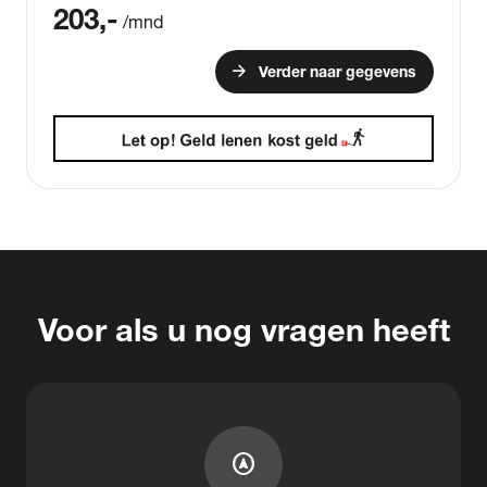
203
,-
/mnd
arrow_forward
Verder naar gegevens
Voor als u nog vragen heeft
assistant_navigation