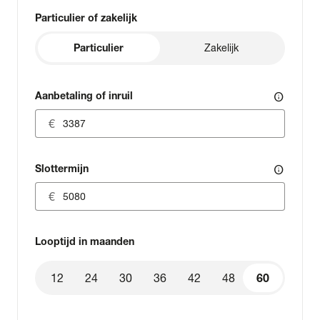
Particulier of zakelijk
Particulier
Zakelijk
Aanbetaling of inruil
info
Slottermijn
info
Looptijd in maanden
12
24
30
36
42
48
60
60