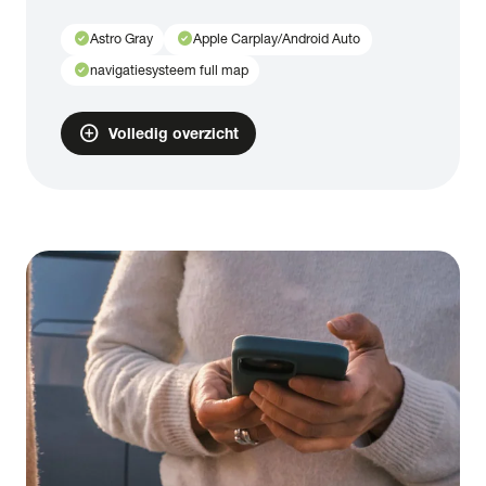
check_circle
check_circle
Astro Gray
Apple Carplay/Android Auto
check_circle
navigatiesysteem full map
add_circle
Volledig overzicht