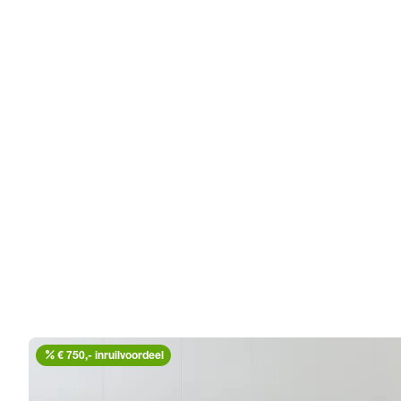
percent
€ 750,- inruilvoordeel