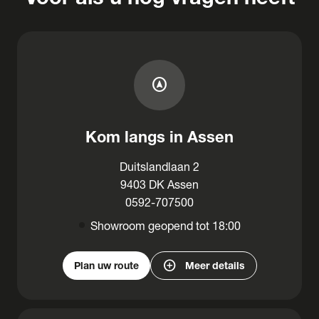
assistant_navigation
Kom langs in Assen
Duitslandlaan 2
9403 DK Assen
0592-707500
Showroom geopend tot 18:00
add_circle
Plan uw route
Meer details