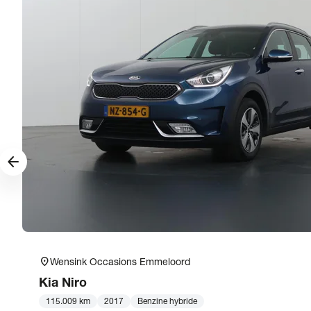
arrow_forward
location_on
Wensink Occasions Emmeloord
Kia
Niro
115.009 km
2017
Benzine hybride