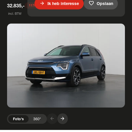
arrow_forward
favorite
Ik heb interesse
Opslaan
32.835,-
117
keer bekeken
incl. BTW
arrow_forward
arrow_forward
Foto's
360°