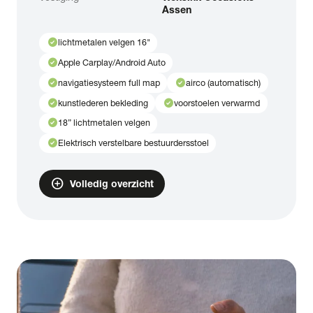
Assen
check_circle
lichtmetalen velgen 16"
check_circle
Apple Carplay/Android Auto
check_circle
check_circle
navigatiesysteem full map
airco (automatisch)
check_circle
check_circle
kunstlederen bekleding
voorstoelen verwarmd
check_circle
18” lichtmetalen velgen
check_circle
Elektrisch verstelbare bestuurdersstoel
add_circle
Volledig overzicht