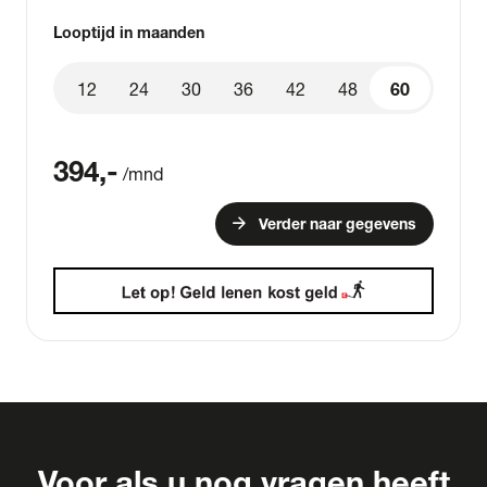
Looptijd in maanden
12
24
30
36
42
48
60
60
394
,-
/mnd
arrow_forward
Verder naar gegevens
Voor als u nog vragen heeft