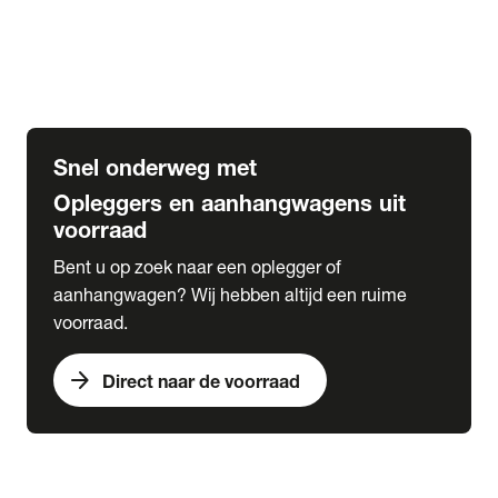
Opbouw Car Go-Box
Containerchassis
Oplegger chassis voor carrosserie bouw
BDF chassis
Snel onderweg met
Opleggers en aanhangwagens uit
voorraad
Bent u op zoek naar een oplegger of
aanhangwagen? Wij hebben altijd een ruime
voorraad.
arrow_forward
Direct naar de voorraad
expand_more
Lease
chevron_right
close