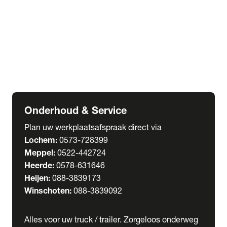
Welgro Bulkwagens
RMO Tankwagens
expand_more
service
Serviceabonnementen
Verhuur
Wasstraat
Onderhoud & Service
Plan uw werkplaatsafspraak direct via
Lochem:
0573-728399
Meppel:
0522-442724
Heerde:
0578-631646
Heijen:
088-3839173
Winschoten:
088-3839092
Alles voor uw truck / trailer. Zorgeloos onderweg