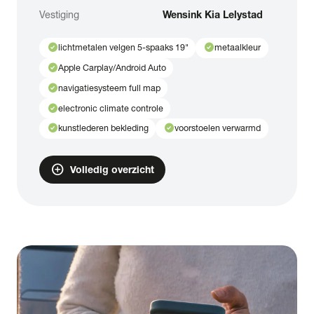
Vestiging
Wensink Kia Lelystad
check_circle
check_circle
lichtmetalen velgen 5-spaaks 19"
metaalkleur
check_circle
Apple Carplay/Android Auto
check_circle
navigatiesysteem full map
check_circle
electronic climate controle
check_circle
check_circle
kunstlederen bekleding
voorstoelen verwarmd
add_circle
Volledig overzicht