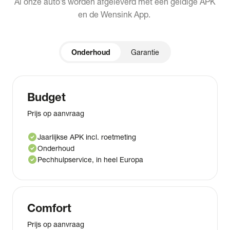
Al onze auto’s worden afgeleverd met een geldige APK
en de Wensink App.
Onderhoud
Garantie
Budget
Prijs op aanvraag
check_circle
Jaarlijkse APK incl. roetmeting
check_circle
Onderhoud
check_circle
Pechhulpservice, in heel Europa
Comfort
Prijs op aanvraag