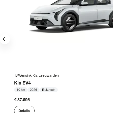
arrow_forward
location_on
Wensink Kia Leeuwarden
Kia
EV4
10 km
2026
Elektrisch
€ 37.695
Details