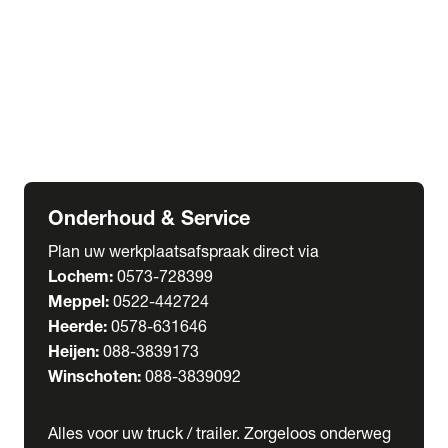
Welgro Bulkwagens
RMO Tankwagens
expand_more
Service
Serviceabonnementen
Verhuur
Wasstraat
Onderhoud & Service
Plan uw werkplaatsafspraak direct via
Lochem:
0573-728399
Meppel:
0522-442724
Heerde:
0578-631646
Heijen:
088-3839173
Winschoten:
088-3839092
Alles voor uw truck / trailer. Zorgeloos onderweg