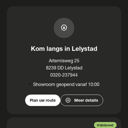
assistant_navigation
Kom langs in Lelystad
Artemisweg 25
8239 DD Lelystad
0320-237944
Showroom geopend vanaf 10:00
add_circle
Plan uw route
Meer details
Vrijblijvend