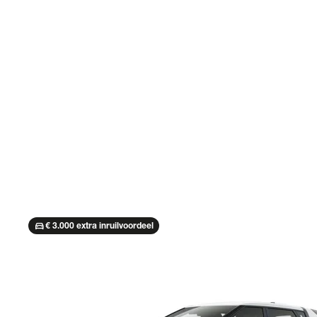
directions_car
€ 3.000 extra inruilvoordeel