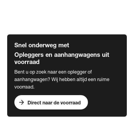
Opbouw Car Go-Box
Containerchassis
Oplegger chassis voor carrosserie bouw
BDF chassis
Snel onderweg met
Opleggers en aanhangwagens uit
voorraad
Bent u op zoek naar een oplegger of
aanhangwagen? Wij hebben altijd een ruime
voorraad.
arrow_forward
Direct naar de voorraad
expand_more
Lease
chevron_right
close