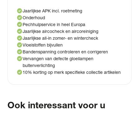
check_circle
Jaarlijkse APK incl. roetmeting
check_circle
Onderhoud
check_circle
Pechhulpservice in heel Europa
check_circle
Jaarlijkse aircocheck en aircoreiniging
check_circle
Jaarlijkse all-in zomer- en wintercheck
check_circle
Vloeistoffen bijvullen
check_circle
Bandenspanning controleren en corrigeren
check_circle
Vervangen van defecte gloeilampen
buitenverlichting
check_circle
10% korting op merk specifieke collectie artikelen
Ook interessant voor u