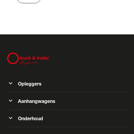
expand_more
Opleggers
expand_more
Aanhangwagens
expand_more
Onderhoud