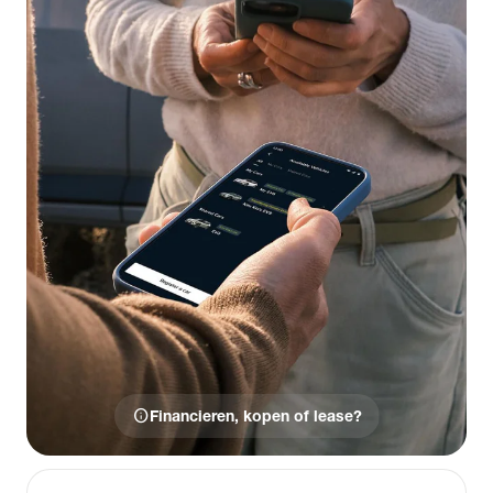
info
Financieren, kopen of lease?