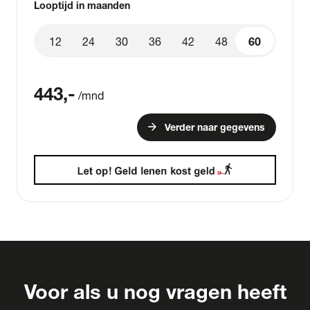
Looptijd in maanden
12
24
30
36
42
48
60
60
443
,-
/mnd
arrow_forward
Verder naar gegevens
Voor als u nog vragen heeft