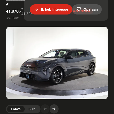
€
€
arrow_forward
favorite
Ik heb interesse
Opslaan
41.670,-
U bespaart € 158,-
31
keer bekeken
41.828,-
incl. BTW
arrow_forward
arrow_forward
Foto's
360°