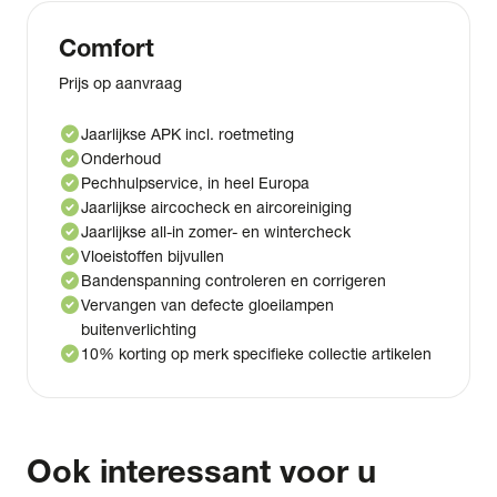
Comfort
Prijs op aanvraag
check_circle
Jaarlijkse APK incl. roetmeting
check_circle
Onderhoud
check_circle
Pechhulpservice, in heel Europa
check_circle
Jaarlijkse aircocheck en aircoreiniging
check_circle
Jaarlijkse all-in zomer- en wintercheck
check_circle
Vloeistoffen bijvullen
check_circle
Bandenspanning controleren en corrigeren
check_circle
Vervangen van defecte gloeilampen
buitenverlichting
check_circle
10% korting op merk specifieke collectie artikelen
Ook interessant voor u