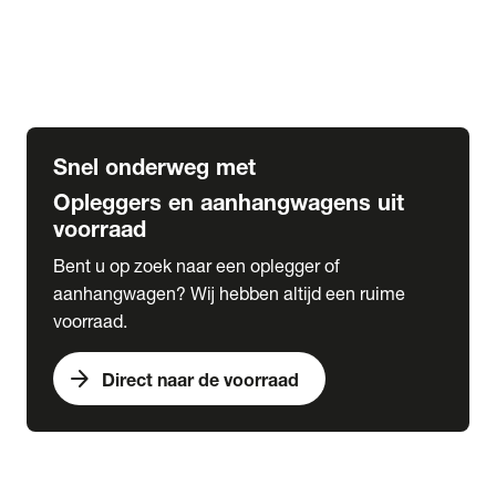
Opbouw Car Go-Box
Containerchassis
Oplegger chassis voor carrosserie bouw
BDF chassis
Snel onderweg met
Opleggers en aanhangwagens uit
voorraad
Bent u op zoek naar een oplegger of
aanhangwagen? Wij hebben altijd een ruime
voorraad.
arrow_forward
Direct naar de voorraad
expand_more
Lease
chevron_right
close