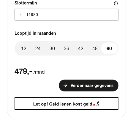
Slottermijn
info
Looptijd in maanden
12
24
30
36
42
48
60
60
479
,-
/mnd
arrow_forward
Verder naar gegevens