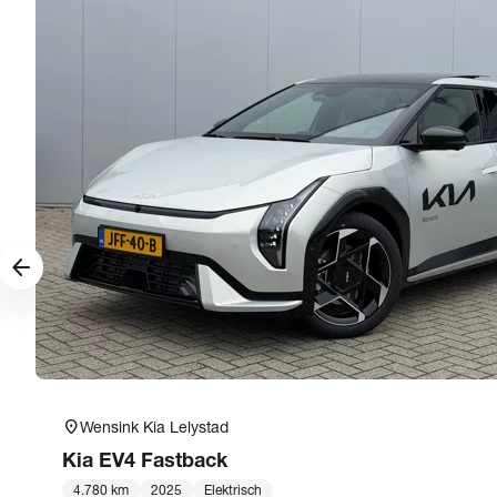
arrow_forward
location_on
Wensink Kia Lelystad
Kia
EV4 Fastback
4.780 km
2025
Elektrisch