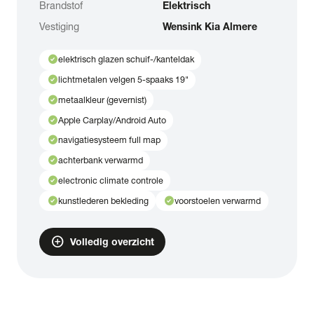
Brandstof
Elektrisch
Vestiging
Wensink Kia Almere
check_circle
elektrisch glazen schuif-/kanteldak
check_circle
lichtmetalen velgen 5-spaaks 19"
check_circle
metaalkleur (gevernist)
check_circle
Apple Carplay/Android Auto
check_circle
navigatiesysteem full map
check_circle
achterbank verwarmd
check_circle
electronic climate controle
check_circle
check_circle
kunstlederen bekleding
voorstoelen verwarmd
add_circle
Volledig overzicht