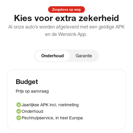
Zorgeloos op weg
Kies voor extra zekerheid
Al onze auto’s worden afgeleverd met een geldige APK
en de Wensink App.
Onderhoud
Garantie
Budget
Prijs op aanvraag
check_circle
Jaarlijkse APK incl. roetmeting
check_circle
Onderhoud
check_circle
Pechhulpservice, in heel Europa