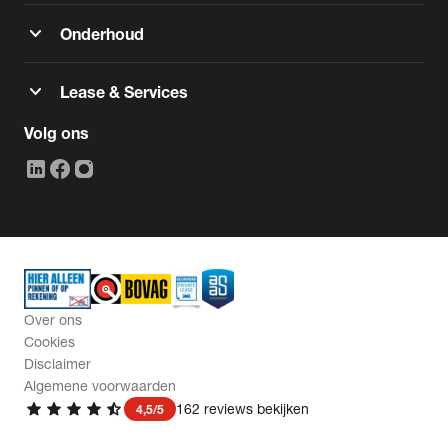
expand_more
Onderhoud
expand_more
Lease & Services
Volg ons
Over ons
Cookies
Disclaimer
Algemene voorwaarden
star
star
star
star
star_half
162 reviews bekijken
4,5/5