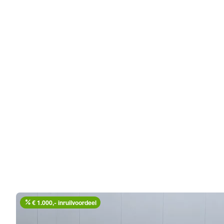
percent
€ 1.000,- inruilvoordeel