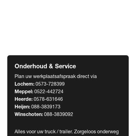
Welgro Bulkwagens
RMO Tankwagens
expand_more
Service
Serviceabonnementen
Verhuur
Wasstraat
Onderhoud & Service
Plan uw werkplaatsafspraak direct via
Lochem:
0573-728399
Meppel:
0522-442724
Heerde:
0578-631646
Heijen:
088-3839173
Winschoten:
088-3839092
Alles voor uw truck / trailer. Zorgeloos onderweg