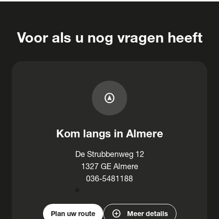
Voor als u nog vragen heeft
assistant_navigation
Kom langs in Almere
De Strubbenweg 12
1327 GE Almere
036-5481188
add_circle
Plan uw route
Meer details