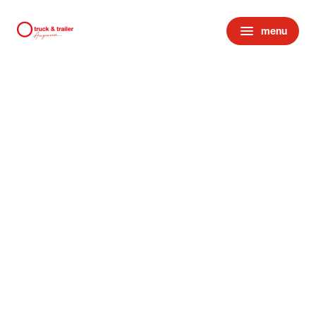
menu
menu
chevron_right
close
expand_more
Service & Onderhoud
chevron_right
close
expand_more
Onderhoud & reparatie
APK
Onderhoud
Schadeherstel
Renovatie en revisie
Afspraak maken
Inbouw Smart Tachograaf 2
expand_more
Parts
Onderdelen
expand_more
Gespecialiseerd in
Bär Cargolift