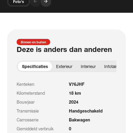
arrow_forward
arrow_forward
Foto's
Binnen en buiten
Deze is anders dan anderen
Specificaties
Exterieur
Interieur
Infotainment
Kenteken
V76JHF
Kilometerstand
18 km
Bouwjaar
2024
Transmissie
Handgeschakeld
Carrosserie
Bakwagen
Gemiddeld verbruik
0