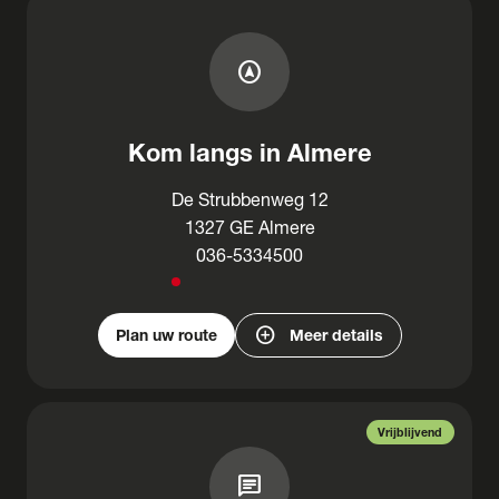
assistant_navigation
Kom langs in Almere
De Strubbenweg 12
1327 GE Almere
036-5334500
add_circle
Plan uw route
Meer details
Vrijblijvend
chat