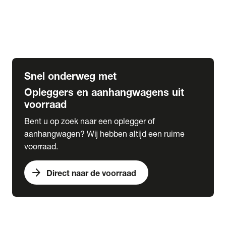
Opbouw Car Go-Box
Containerchassis
Oplegger chassis voor carrosserie bouw
BDF chassis
Snel onderweg met
Opleggers en aanhangwagens uit
voorraad
Bent u op zoek naar een oplegger of
aanhangwagen? Wij hebben altijd een ruime
voorraad.
arrow_forward
Direct naar de voorraad
expand_more
Lease
chevron_right
close