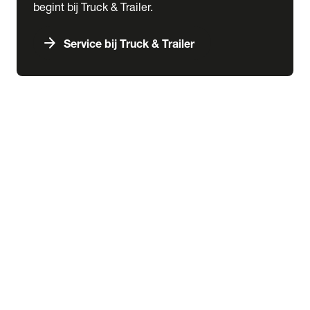
begint bij Truck & Trailer.
arrow_forward
Service bij Truck & Trailer
expand_more
Verkoop
chevron_right
close
expand_more
Snel naar
Used Trucks
Voorraad Trailers
Voorraad RMO
expand_more
Transport
Schuifzeil oplegger
Kastenoplegger
Koeloplegger
Silo oplegger
expand_more
Overig