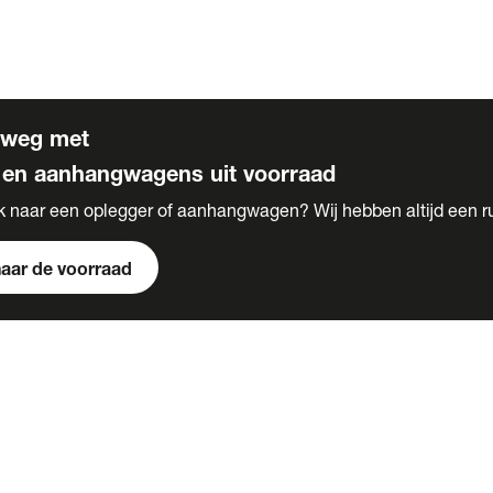
s
 voor carrosserie bouw
rweg met
 en aanhangwagens uit voorraad
k naar een oplegger of aanhangwagen? Wij hebben altijd een r
naar de voorraad
s
e