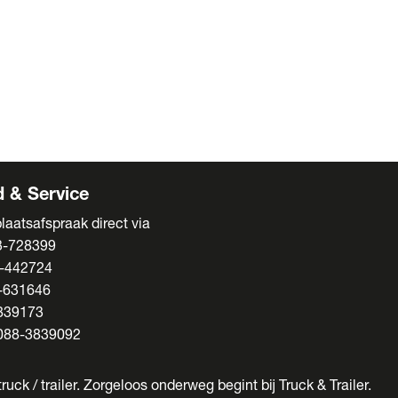
ens
s
enten
 & Service
laatsafspraak direct via
3-728399
-442724
-631646
839173
088-3839092
ruck / trailer. Zorgeloos onderweg begint bij Truck & Trailer.