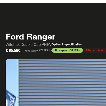
Ford Ranger
Wildtrak Double Cab PHEV
Opties & specificaties
€ 65.580,-
€ 69.089,-
U bespaart € 3.509,-
26
keer bekeken
excl. BTW