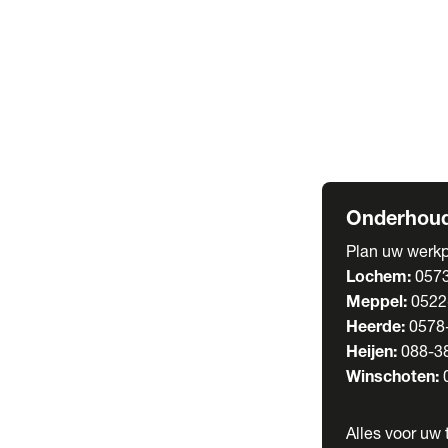
Welgro Bulkwag
RMO Tankwagen
Service
Serviceabonnem
Verhuur
Wasstraat
Onderhoud
Plan uw werkp
Lochem:
057
Meppel:
0522
Heerde:
0578
Heijen:
088-3
Winschoten:
Alles voor uw t