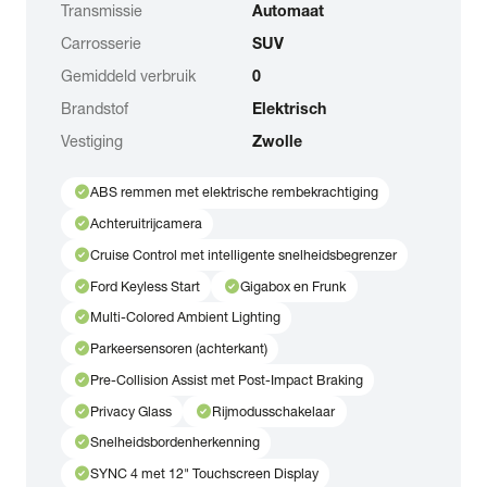
Transmissie
Automaat
Carrosserie
SUV
Gemiddeld verbruik
0
Brandstof
Elektrisch
Vestiging
Zwolle
check_circle
ABS remmen met elektrische rembekrachtiging
check_circle
Achteruitrijcamera
check_circle
Cruise Control met intelligente snelheidsbegrenzer
check_circle
check_circle
Ford Keyless Start
Gigabox en Frunk
check_circle
Multi-Colored Ambient Lighting
check_circle
Parkeersensoren (achterkant)
check_circle
Pre-Collision Assist met Post-Impact Braking
check_circle
check_circle
Privacy Glass
Rijmodusschakelaar
check_circle
Snelheidsbordenherkenning
check_circle
SYNC 4 met 12" Touchscreen Display