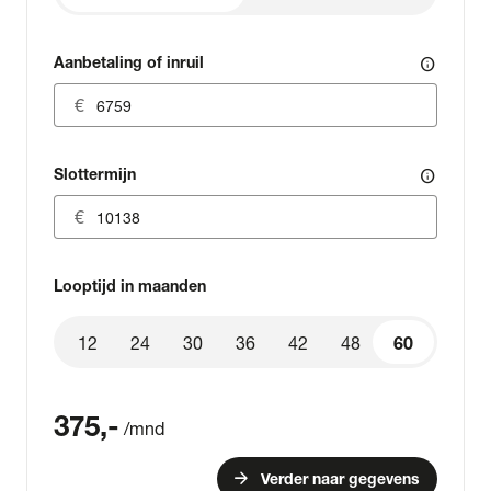
Aanbetaling of inruil
info
Slottermijn
info
Looptijd in maanden
12
24
30
36
42
48
60
60
375
,-
/mnd
arrow_forward
Verder naar gegevens