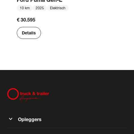
10 km
2025
Elektrisch
€ 30.595
Details
expand_more
Opleggers