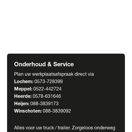
Welgro Bulkwagens
RMO Tankwagens
expand_more
Service
Serviceabonnementen
Verhuur
Wasstraat
Onderhoud & Service
Plan uw werkplaatsafspraak direct via
Lochem:
0573-728399
Meppel:
0522-442724
Heerde:
0578-631646
Heijen:
088-3839173
Winschoten:
088-3839092
Alles voor uw truck / trailer. Zorgeloos onderweg