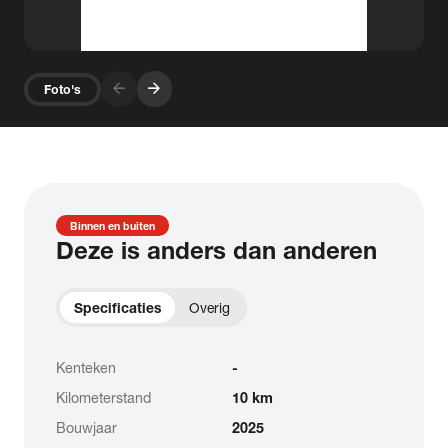
arrow_forward
arrow_forward
Foto's
Binnen en buiten
Deze is anders dan anderen
Specificaties
Overig
Kenteken
-
Kilometerstand
10 km
Bouwjaar
2025