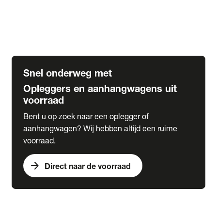
Opbouw Car Go-Box
Containerchassis
Oplegger chassis voor carrosserie bouw
BDF chassis
Snel onderweg met
Opleggers en aanhangwagens uit
voorraad
Bent u op zoek naar een oplegger of
aanhangwagen? Wij hebben altijd een ruime
voorraad.
arrow_forward
Direct naar de voorraad
expand_more
Lease
chevron_right
close