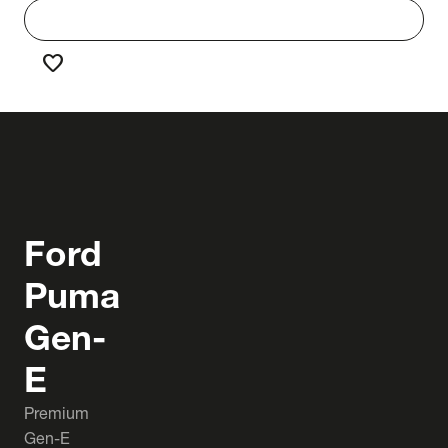
work
Werken bij Truck & Trailer
favorite
Favorieten
Ford
Puma
Gen-
E
Premium
Gen-E