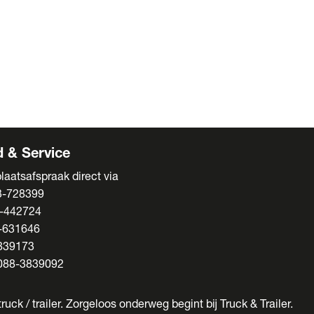
ens
s
enten
 & Service
laatsafspraak direct via
3-728399
-442724
-631646
839173
088-3839092
ruck / trailer. Zorgeloos onderweg begint bij Truck & Trailer.