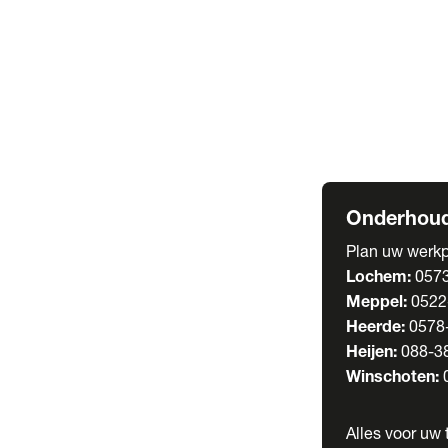
Welgro Bulkwag
RMO Tankwagen
Service
Serviceabonnem
Verhuur
Wasstraat
Onderhoud
Plan uw werkp
Lochem:
057
Meppel:
0522
Heerde:
0578
Heijen:
088-3
Winschoten:
Alles voor uw t