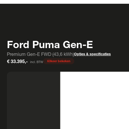
Ford Puma Gen-E
Premium Gen-E FWD (43,6 kWh)
Opties & specificaties
€ 33.395,-
63
keer bekeken
incl. BTW