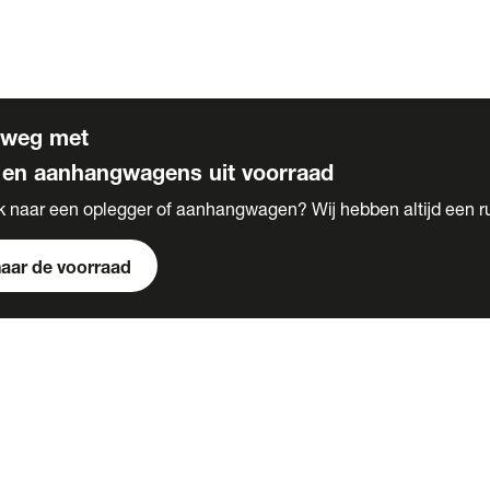
s
 voor carrosserie bouw
rweg met
 en aanhangwagens uit voorraad
k naar een oplegger of aanhangwagen? Wij hebben altijd een r
naar de voorraad
s
e