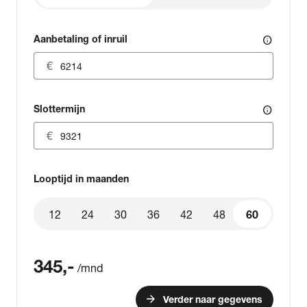
Aanbetaling of inruil
info
Slottermijn
info
Looptijd in maanden
12
24
30
36
42
48
60
60
345
,-
/mnd
arrow_forward
Verder naar gegevens