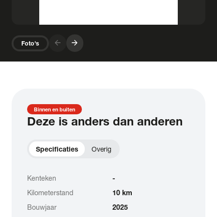
arrow_forward
arrow_forward
Foto's
Binnen en buiten
Deze is anders dan anderen
Specificaties
Overig
Kenteken
-
Kilometerstand
10 km
Bouwjaar
2025