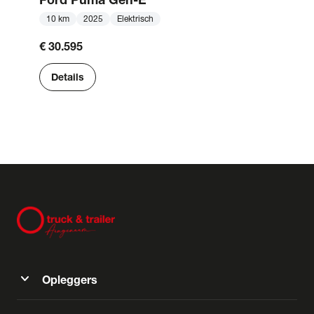
10 km
2025
Elektrisch
€ 30.595
Details
expand_more
Opleggers