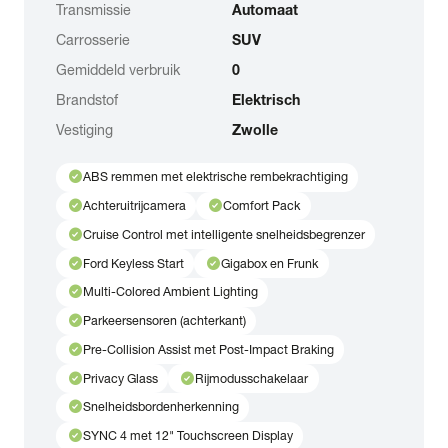
Transmissie
Automaat
Carrosserie
SUV
Gemiddeld verbruik
0
Brandstof
Elektrisch
Vestiging
Zwolle
check_circle
ABS remmen met elektrische rembekrachtiging
check_circle
check_circle
Achteruitrijcamera
Comfort Pack
check_circle
Cruise Control met intelligente snelheidsbegrenzer
check_circle
check_circle
Ford Keyless Start
Gigabox en Frunk
check_circle
Multi-Colored Ambient Lighting
check_circle
Parkeersensoren (achterkant)
check_circle
Pre-Collision Assist met Post-Impact Braking
check_circle
check_circle
Privacy Glass
Rijmodusschakelaar
check_circle
Snelheidsbordenherkenning
check_circle
SYNC 4 met 12" Touchscreen Display