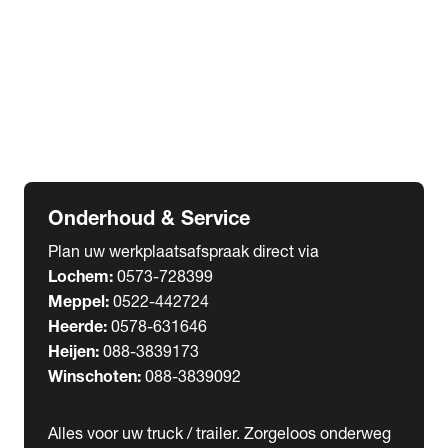
Welgro Bulkwagens
RMO Tankwagens
expand_more
Service
Serviceabonnementen
Verhuur
Wasstraat
Onderhoud & Service
Plan uw werkplaatsafspraak direct via
Lochem:
0573-728399
Meppel:
0522-442724
Heerde:
0578-631646
Heijen:
088-3839173
Winschoten:
088-3839092
Alles voor uw truck / trailer. Zorgeloos onderweg