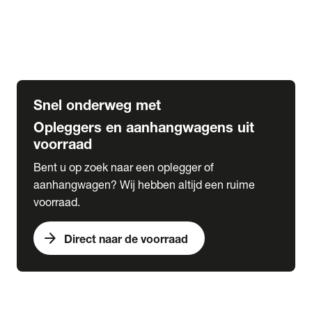
Opbouw Car Go-Box
Containerchassis
Oplegger chassis voor carrosserie bouw
BDF chassis
Snel onderweg met
Opleggers en aanhangwagens uit
voorraad
Bent u op zoek naar een oplegger of
aanhangwagen? Wij hebben altijd een ruime
voorraad.
arrow_forward
Direct naar de voorraad
expand_more
Lease
chevron_right
close