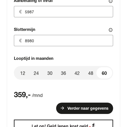
Aanbetaling of inruil
info
Slottermijn
info
Looptijd in maanden
12
24
30
36
42
48
60
60
359
,-
/mnd
arrow_forward
Verder naar gegevens