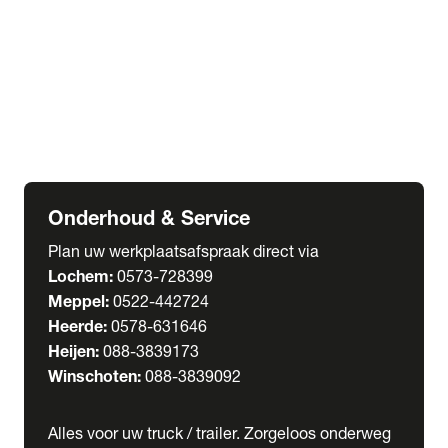
Welgro Bulkwagens
RMO Tankwagens
expand_more
Service
Serviceabonnementen
Verhuur
Wasstraat
Onderhoud & Service
Plan uw werkplaatsafspraak direct via
Lochem:
0573-728399
Meppel:
0522-442724
Heerde:
0578-631646
Heijen:
088-3839173
Winschoten:
088-3839092
Alles voor uw truck / trailer. Zorgeloos onderweg