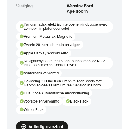
Vestiging
Wensink Ford
Apeldoorn
Panoramadak, elektrisch te openen (incl. opbergvak
check_circle
zonnebril in plafondconsole)
check_circle
Premium Metaallak: Magnetic
check_circle
Zwarte 20 inch lichtmetalen velgen
check_circle
Apple Carplay/Android Auto
Navigatiesysteem met 8inch touchscreen, SYNC 3
check_circle
Bluetooth®/Voice Control, DAB+
check_circle
achterbank verwarmd
Bekleding ST-Line X en Graphite Tech: deels stof
check_circle
Rapton en deels Premium feel Sensico in Ebony
check_circle
Dual Zone Automatische Airconditioning
check_circle
check_circle
voorstoelen verwarmd
Black Pack
check_circle
Winter Pack
add_circle
Volledig overzicht