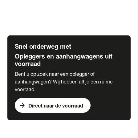
Opbouw Car Go-Box
Containerchassis
Oplegger chassis voor carrosserie bouw
BDF chassis
Snel onderweg met
Opleggers en aanhangwagens uit
voorraad
Bent u op zoek naar een oplegger of
aanhangwagen? Wij hebben altijd een ruime
voorraad.
arrow_forward
Direct naar de voorraad
expand_more
Lease
chevron_right
close