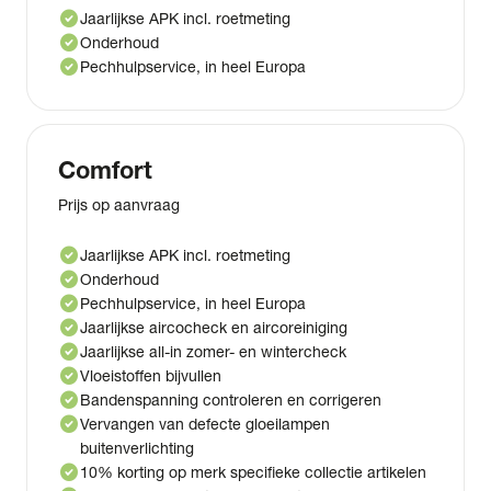
check_circle
Jaarlijkse APK incl. roetmeting
check_circle
Onderhoud
check_circle
Pechhulpservice, in heel Europa
Comfort
Prijs op aanvraag
check_circle
Jaarlijkse APK incl. roetmeting
check_circle
Onderhoud
check_circle
Pechhulpservice, in heel Europa
check_circle
Jaarlijkse aircocheck en aircoreiniging
check_circle
Jaarlijkse all-in zomer- en wintercheck
check_circle
Vloeistoffen bijvullen
check_circle
Bandenspanning controleren en corrigeren
check_circle
Vervangen van defecte gloeilampen
buitenverlichting
check_circle
10% korting op merk specifieke collectie artikelen