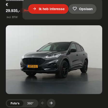
€
arrow_forward
favorite
Ik heb interesse
Opslaan
29.935,-
2
keer bekeken
incl. BTW
arrow_forward
arrow_forward
Foto's
360°