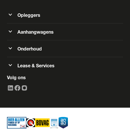
expand_more
Opleggers
expand_more
Aanhangwagens
expand_more
Onderhoud
expand_more
Lease & Services
Volg ons