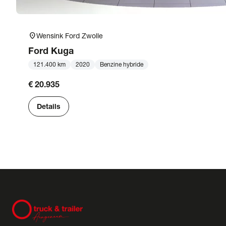
location_on
Wensink Ford Zwolle
Ford
Kuga
121.400 km
2020
Benzine hybride
€ 20.935
Details