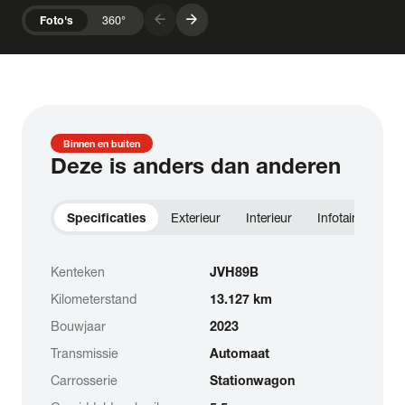
arrow_forward
arrow_forward
Foto's
360°
Binnen en buiten
Deze is anders dan anderen
Specificaties
Exterieur
Interieur
Infotainment
Kenteken
JVH89B
Kilometerstand
13.127 km
Bouwjaar
2023
Transmissie
Automaat
Carrosserie
Stationwagon