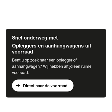
Opbouw Car Go-Box
Containerchassis
Oplegger chassis voor carrosserie bouw
BDF chassis
Snel onderweg met
Opleggers en aanhangwagens uit
voorraad
Bent u op zoek naar een oplegger of
aanhangwagen? Wij hebben altijd een ruime
voorraad.
arrow_forward
Direct naar de voorraad
expand_more
Lease
chevron_right
close