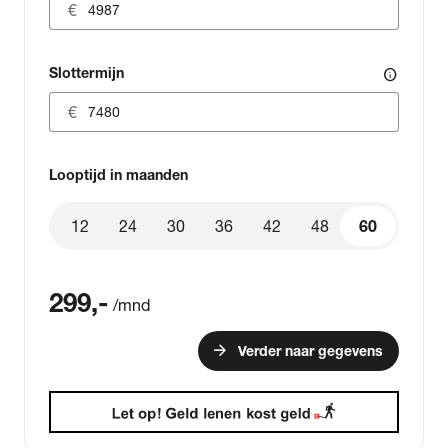
Slottermijn
info
Looptijd in maanden
12
24
30
36
42
48
60
60
299
,-
/mnd
arrow_forward
Verder naar gegevens