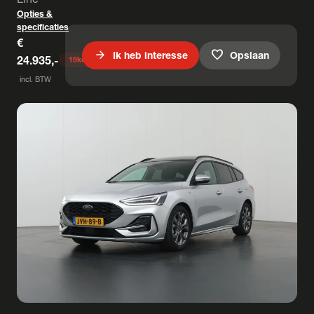
Opties &
specificaties
€
arrow_forward
favorite
Ik heb interesse
Opslaan
24.935,-
19
keer bekeken
incl. BTW