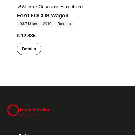
location_on
Wensink Occasions Emmeloord
Ford
FOCUS Wagon
93.743 km
2019
Benzine
€ 12.835
Details