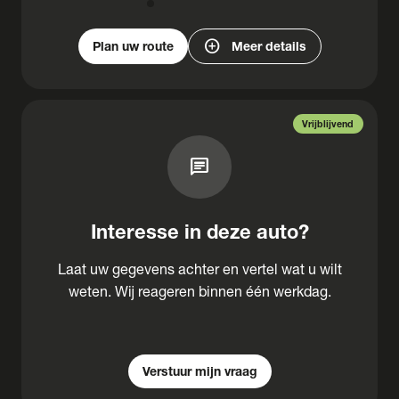
add_circle
Plan uw route
Meer details
Vrijblijvend
chat
Interesse in deze auto?
Laat uw gegevens achter en vertel wat u wilt
weten. Wij reageren binnen één werkdag.
Verstuur mijn vraag