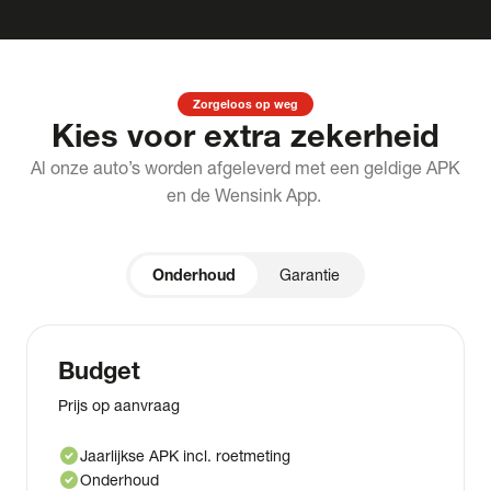
Zorgeloos op weg
Kies voor extra zekerheid
Al onze auto’s worden afgeleverd met een geldige APK
en de Wensink App.
Onderhoud
Garantie
Budget
Prijs op aanvraag
check_circle
Jaarlijkse APK incl. roetmeting
check_circle
Onderhoud