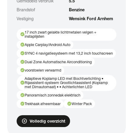
Gemiddeld verbruik
5.5
Brandstof
Benzine
Vestiging
Wensink Ford Arnhem
17 inch zwart gelakte lichtmetalen velgen +
check_circle
instaplijsten
check_circle
Apple Carplay/Android Auto
check_circle
SYNC 4 navigatiesysteem met 13,2 inch touchscreen
check_circle
Dual Zone Automatische Airconditioning
check_circle
voorstoelen verwarmd
Adaptieve Koplamp LED met Bochtverlichting •
check_circle
Rijassistent-systeem Grootlichtassistent (Koplamp
met Dimautomaat) • • Achterlichten LED
check_circle
Panoramisch zonnedak elektrisch
check_circle
check_circle
Trekhaak afneembaar
Winter Pack
add_circle
Volledig overzicht