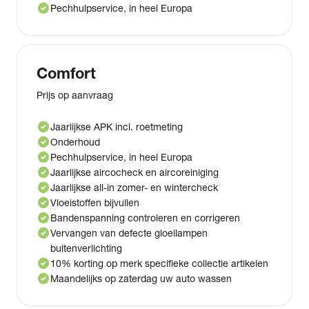
check_circle
Pechhulpservice, in heel Europa
Comfort
Prijs op aanvraag
check_circle
Jaarlijkse APK incl. roetmeting
check_circle
Onderhoud
check_circle
Pechhulpservice, in heel Europa
check_circle
Jaarlijkse aircocheck en aircoreiniging
check_circle
Jaarlijkse all-in zomer- en wintercheck
check_circle
Vloeistoffen bijvullen
check_circle
Bandenspanning controleren en corrigeren
check_circle
Vervangen van defecte gloeilampen
buitenverlichting
check_circle
10% korting op merk specifieke collectie artikelen
check_circle
Maandelijks op zaterdag uw auto wassen