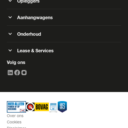
expand_more
Opleggers
expand_more
Aanhangwagens
expand_more
Onderhoud
expand_more
Lease & Services
Volg ons
Over ons
Cookies