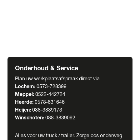
Welgro Bulkwagens
RMO Tankwagens
expand_more
Service
Serviceabonnementen
Verhuur
Wasstraat
Onderhoud & Service
Plan uw werkplaatsafspraak direct via
Lochem:
0573-728399
Meppel:
0522-442724
Heerde:
0578-631646
Heijen:
088-3839173
Winschoten:
088-3839092
Alles voor uw truck / trailer. Zorgeloos onderweg