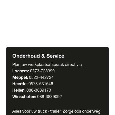
Welgro Bulkwagens
RMO Tankwagens
expand_more
Service
Serviceabonnementen
Verhuur
Wasstraat
Onderhoud & Service
Plan uw werkplaatsafspraak direct via
Lochem:
0573-728399
Meppel:
0522-442724
Heerde:
0578-631646
Heijen:
088-3839173
Winschoten:
088-3839092
Alles voor uw truck / trailer. Zorgeloos onderweg