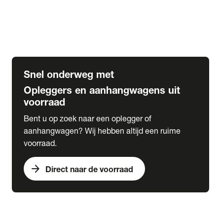
Opbouw Car Go-Box
Containerchassis
Oplegger chassis voor carrosserie bouw
BDF chassis
Snel onderweg met
Opleggers en aanhangwagens uit
voorraad
Bent u op zoek naar een oplegger of
aanhangwagen? Wij hebben altijd een ruime
voorraad.
arrow_forward
Direct naar de voorraad
expand_more
Lease
chevron_right
close