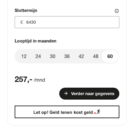
Slottermijn
info
Looptijd in maanden
12
24
30
36
42
48
60
60
257
,-
/mnd
arrow_forward
Verder naar gegevens