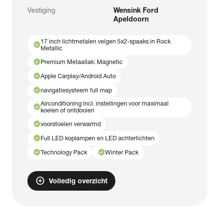
Vestiging
Wensink Ford
Apeldoorn
17 inch lichtmetalen velgen 5x2-spaaks in Rock
check_circle
Metallic
check_circle
Premium Metaallak: Magnetic
check_circle
Apple Carplay/Android Auto
check_circle
navigatiesysteem full map
Airconditioning incl. instellingen voor maximaal
check_circle
koelen of ontdooien
check_circle
voorstoelen verwarmd
check_circle
Full LED koplampen en LED achterlichten
check_circle
check_circle
Technology Pack
Winter Pack
add_circle
Volledig overzicht