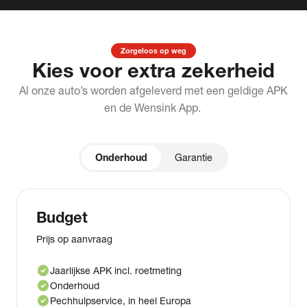
Zorgeloos op weg
Kies voor extra zekerheid
Al onze auto’s worden afgeleverd met een geldige APK
en de Wensink App.
Onderhoud
Garantie
Budget
Prijs op aanvraag
check_circle
Jaarlijkse APK incl. roetmeting
check_circle
Onderhoud
check_circle
Pechhulpservice, in heel Europa