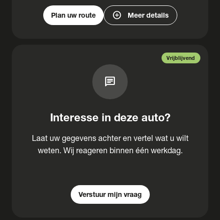
add_circle
Plan uw route
Meer details
Vrijblijvend
chat
Interesse in deze auto?
Laat uw gegevens achter en vertel wat u wilt
weten. Wij reageren binnen één werkdag.
Verstuur mijn vraag