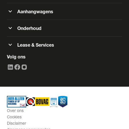
expand_more
Aanhangwagens
expand_more
Onderhoud
expand_more
Lease & Services
Volg ons
Over ons
Cookies
Disclaimer