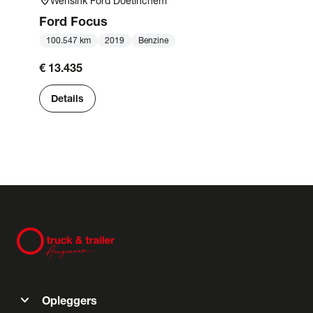
location_on
Wensink Ford Doetinchem
Ford
Focus
100.547 km
2019
Benzine
€ 13.435
Details
expand_more
Opleggers