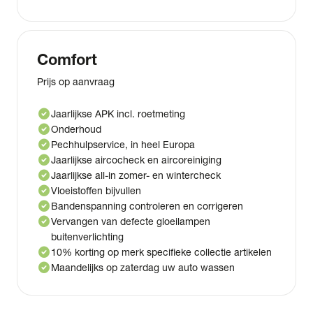
Comfort
Prijs op aanvraag
check_circle
Jaarlijkse APK incl. roetmeting
check_circle
Onderhoud
check_circle
Pechhulpservice, in heel Europa
check_circle
Jaarlijkse aircocheck en aircoreiniging
check_circle
Jaarlijkse all-in zomer- en wintercheck
check_circle
Vloeistoffen bijvullen
check_circle
Bandenspanning controleren en corrigeren
check_circle
Vervangen van defecte gloeilampen
buitenverlichting
check_circle
10% korting op merk specifieke collectie artikelen
check_circle
Maandelijks op zaterdag uw auto wassen