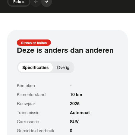
arrow_forward
arrow_forward
Foto's
Binnen en buiten
Deze is anders dan anderen
Specificaties
Overig
Kenteken
-
Kilometerstand
10 km
Bouwjaar
2025
Transmissie
Automaat
Carrosserie
SUV
Gemiddeld verbruik
0