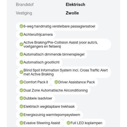
Brandstof
Elektrisch
Vestiging
Zwolle
check_circle
6-weg handmatig verstelbare passagiersstoel
check_circle
Achteruitrijcamera
Active Braking/Pre-Collision Assist (voor auto’s,
check_circle
voetgangers en fietsers)
check_circle
Automatisch dimmende binnenspiegel
check_circle
Automatisch grootlicht
Blind Spot Information System incl. Cross Traffic Alert
check_circle
met Active Braking
check_circle
check_circle
Comfort Pack II
Driver Assistance Pack
check_circle
Dual Zone Automatische Airconditioning
check_circle
Dubbele laadvloer
check_circle
Elektrisch wegklapbare trekhaak
check_circle
Energiezuinig warmtepompsysteem
check_circle
check_circle
Evasive Steering Assist
Full LED koplampen