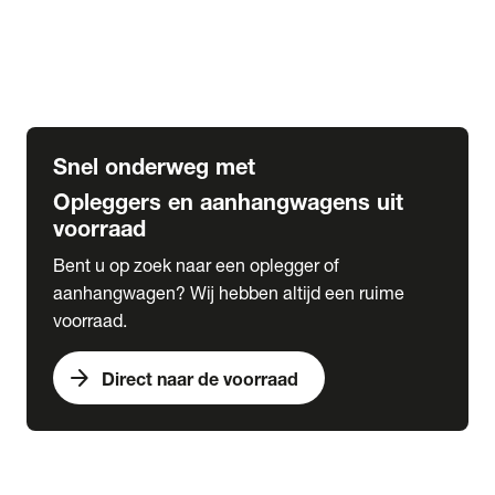
Opbouw Car Go-Box
Containerchassis
Oplegger chassis voor carrosserie bouw
BDF chassis
Snel onderweg met
Opleggers en aanhangwagens uit
voorraad
Bent u op zoek naar een oplegger of
aanhangwagen? Wij hebben altijd een ruime
voorraad.
arrow_forward
Direct naar de voorraad
expand_more
Lease
chevron_right
close