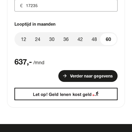
Looptijd in maanden
12
24
30
36
42
48
60
60
637
,-
/mnd
arrow_forward
Verder naar gegevens