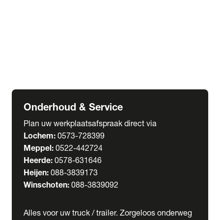
Welgro Bulkwagens
RMO Tankwagens
expand_more
Service
Serviceabonnementen
Verhuur
Wasstraat
Onderhoud & Service
Plan uw werkplaatsafspraak direct via
Lochem:
0573-728399
Meppel:
0522-442724
Heerde:
0578-631646
Heijen:
088-3839173
Winschoten:
088-3839092
Alles voor uw truck / trailer. Zorgeloos onderweg