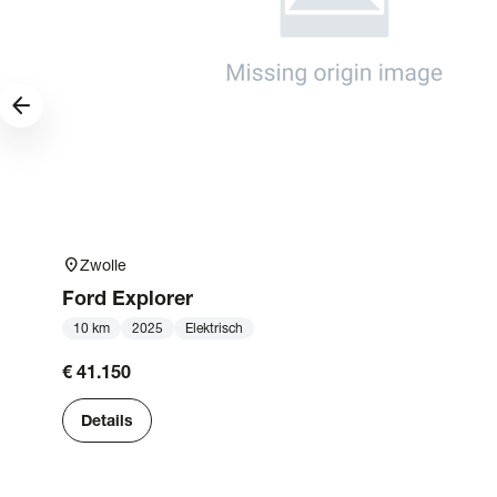
arrow_forward
location_on
Zwolle
Ford
Explorer
10 km
2025
Elektrisch
€ 41.150
Details