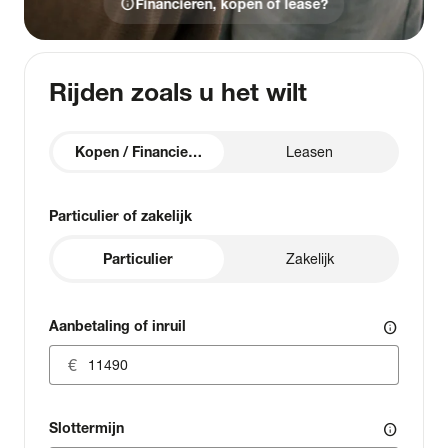
info
Financieren, kopen of lease?
Rijden zoals u het wilt
Kopen / Financieren
Leasen
Particulier of zakelijk
Particulier
Zakelijk
Aanbetaling of inruil
info
Slottermijn
info