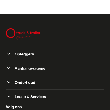
expand_more
Opleggers
expand_more
Aanhangwagens
expand_more
Onderhoud
expand_more
Lease & Services
Volg ons