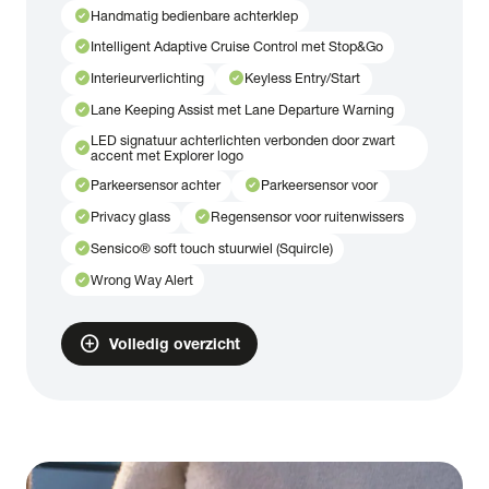
check_circle
Handmatig bedienbare achterklep
check_circle
Intelligent Adaptive Cruise Control met Stop&Go
check_circle
check_circle
Interieurverlichting
Keyless Entry/Start
check_circle
Lane Keeping Assist met Lane Departure Warning
LED signatuur achterlichten verbonden door zwart
check_circle
accent met Explorer logo
check_circle
check_circle
Parkeersensor achter
Parkeersensor voor
check_circle
check_circle
Privacy glass
Regensensor voor ruitenwissers
check_circle
Sensico® soft touch stuurwiel (Squircle)
check_circle
Wrong Way Alert
add_circle
Volledig overzicht