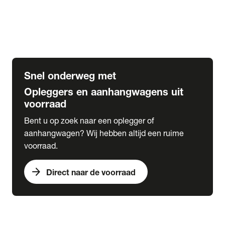
Opbouw Car Go-Box
Containerchassis
Oplegger chassis voor carrosserie bouw
BDF chassis
Snel onderweg met
Opleggers en aanhangwagens uit
voorraad
Bent u op zoek naar een oplegger of
aanhangwagen? Wij hebben altijd een ruime
voorraad.
arrow_forward
Direct naar de voorraad
expand_more
Lease
chevron_right
close