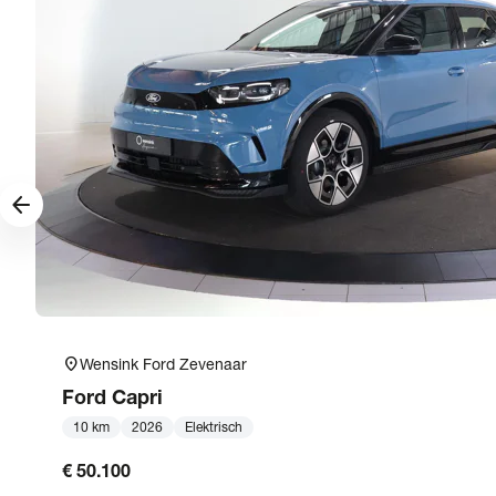
arrow_forward
location_on
Wensink Ford Zevenaar
Ford
Capri
10 km
2026
Elektrisch
€ 50.100