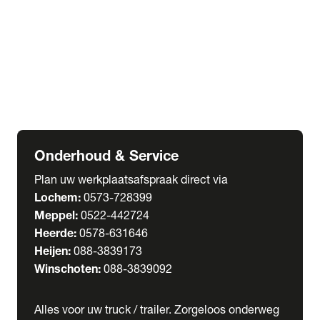
Welgro Bulkwagens
RMO Tankwagens
expand_more
Service
Serviceabonnementen
Verhuur
Wasstraat
Onderhoud & Service
Plan uw werkplaatsafspraak direct via
Lochem:
0573-728399
Meppel:
0522-442724
Heerde:
0578-631646
Heijen:
088-3839173
Winschoten:
088-3839092
Alles voor uw truck / trailer. Zorgeloos onderweg