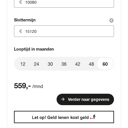
Slottermijn
info
Looptijd in maanden
12
24
30
36
42
48
60
60
559
,-
/mnd
arrow_forward
Verder naar gegevens