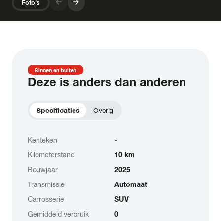
arrow_forward
arrow_forward
Foto's
Binnen en buiten
Deze is anders dan anderen
Specificaties
Overig
Kenteken
-
Kilometerstand
10 km
Bouwjaar
2025
Transmissie
Automaat
Carrosserie
SUV
Gemiddeld verbruik
0