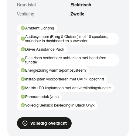
Brandstof
Elektrisch
Vestiging
Zwolle
check_circle
Ambient Lighting
Audiosysteem (Bang & Olufsen) met 10 speakers,
check_circle
soundbar in dashboard en subwoofer
check_circle
Driver Assistance Pack
Elektrisch bedienbare achterklep met handsfree
check_circle
functie
check_circle
Energiezuinig warmtepompsysteem
check_circle
Instaplijsten voorportieren met CAPRI opschrift
check_circle
Matrix LED koplampen met antiverblindingsfunctie
check_circle
Panoramadak (vast)
check_circle
Volledig Sensico bekleding in Black Onyx
add_circle
Volledig overzicht