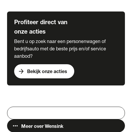
Lease & Services
Profiteer direct van
onze acties
Bent u op zoek naar een personenwagen of
bedrijfsauto met de beste prijs en/of service
aanbod?
arrow_forward
Bekijk onze acties
Vestigingen
Werken bij Wensink
search
Zoeken
more_horiz
Meer over Wensink