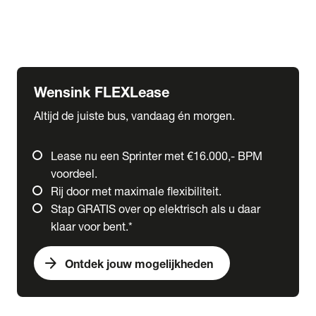
Ford
Fuso
Mercedes-Benz
Wensink FLEXLease
Altijd de juiste bus, vandaag én morgen.
Lease nu een Sprinter met €16.000,- BPM
voordeel.
Rij door met maximale flexibiliteit.
Stap GRATIS over op elektrisch als u daar
klaar voor bent.*
arrow_forward
Ontdek jouw mogelijkheden
expand_more
Trucks