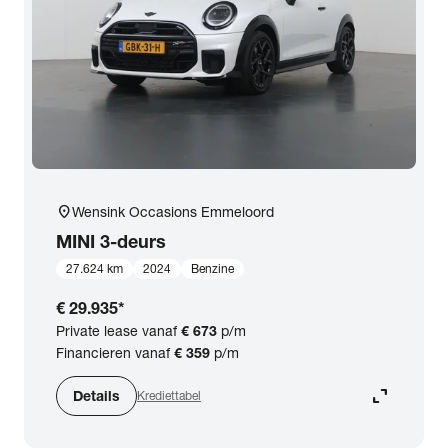
expand_more
BTW (aftrekbaar) / Marge (BTW niet aftrekbaar)
Merk & Model
close
MINI
Prijs
location_on
Wensink Occasions Emmeloord
Kilometerstand
MINI
3-deurs
27.624 km
2024
Benzine
Bouwjaar
€ 29.935
*
Private lease vanaf
€ 673
p/m
Staat van de auto
Financieren vanaf
€ 359
p/m
expand_content
Details
Krediettabel
Brandstof