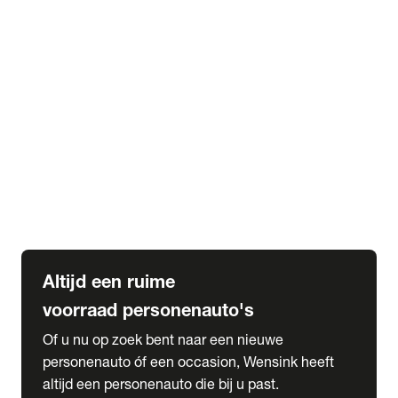
Elektrische Mercedes-Benz
Elektrische Occasions
Alles over elektrisch rijden
expand_more
Voorraad leasen
Private lease voorraad
Zakelijk lease voorraad
Occasion lease voorraad
Private Lease samenstellen
expand_more
Diensten
Expatriate Services & Diplomatic Sales
Altijd een ruime
voorraad personenauto's
Of u nu op zoek bent naar een nieuwe
personenauto óf een occasion, Wensink heeft
altijd een personenauto die bij u past.