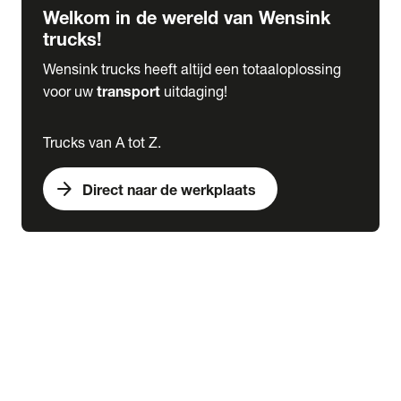
Welkom in de wereld van Wensink
trucks!
Wensink trucks heeft altijd een totaaloplossing
voor uw
transport
uitdaging!
Trucks van A tot Z.
arrow_forward
Direct naar de werkplaats
Lease
expand_more
Onderhoud
chevron_right
close
expand_more
Werkplaatsafspraak maken
Werkplaatsafspraak maken
Schade melden
expand_more
Onderhoud