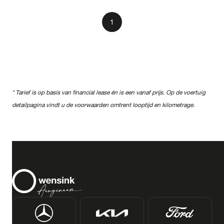
Transmissie
1
Opties
Carrosserie
* Tarief is op basis van financial lease én is een vanaf prijs. Op de voertuig
detailpagina vindt u de voorwaarden omtrent looptijd en kilometrage.
Basiskleur
Aantal zitplaatsen
Aantal deuren
Vestiging