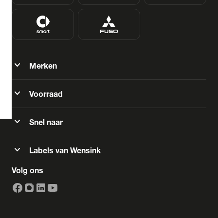
BTW (aftrekbaar) / Marge (BTW niet
aftrekbaar)
Zoeken
expand_more
Merken
expand_more
Voorraad
arrow_forward
Toon 1 resultaten
expand_more
Snel naar
expand_more
Labels van Wensink
Volg ons