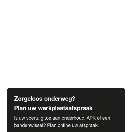
expand_more
Extra services
Beautykuur
Navigatie update
expand_more
Accessoires & onderdelen
Accessoires
Onderdelen
expand_more
Abonnementen
Alles over onze serviceabonnementen
Bandenhotel
expand_more
Schade melden
Meld hier je schade
Zorgeloos onderweg?
Plan uw werkplaatsafspraak
Is uw voertuig toe aan onderhoud, APK of een
bandenwissel? Plan online uw afspraak.