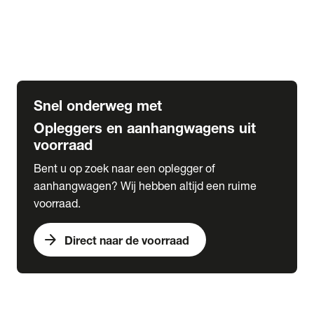
Opbouw Car Go-Box
Containerchassis
Oplegger chassis voor carrosserie bouw
BDF chassis
Snel onderweg met
Opleggers en aanhangwagens uit
voorraad
Bent u op zoek naar een oplegger of
aanhangwagen? Wij hebben altijd een ruime
voorraad.
arrow_forward
Direct naar de voorraad
expand_more
Lease
chevron_right
close