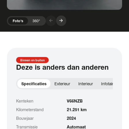
arrow_forward
arrow_forward
Foto's
360°
Binnen en buiten
Deze is anders dan anderen
Specificaties
Exterieur
Interieur
Infotainment
Kenteken
V66NZB
Kilometerstand
21.251 km
Bouwjaar
2024
Transmissie
Automaat