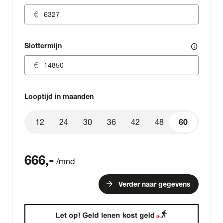
Slottermijn
info
Looptijd in maanden
12
24
30
36
42
48
60
60
666
,-
/mnd
arrow_forward
Verder naar gegevens