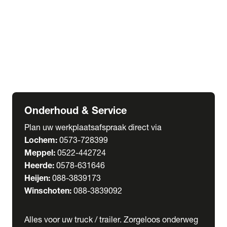
Welgro Bulkwagens
RMO Tankwagens
expand_more
Service
Serviceabonnementen
Verhuur
Wasstraat
Onderhoud & Service
Plan uw werkplaatsafspraak direct via
Lochem:
0573-728399
Meppel:
0522-442724
Heerde:
0578-631646
Heijen:
088-3839173
Winschoten:
088-3839092
Alles voor uw truck / trailer. Zorgeloos onderweg