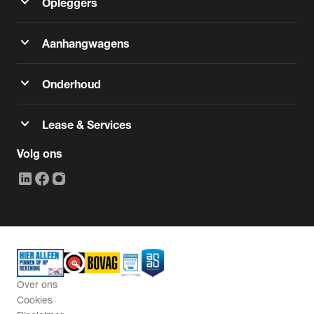
expand_more
Opleggers
expand_more
Aanhangwagens
expand_more
Onderhoud
expand_more
Lease & Services
Volg ons
Over ons
Cookies