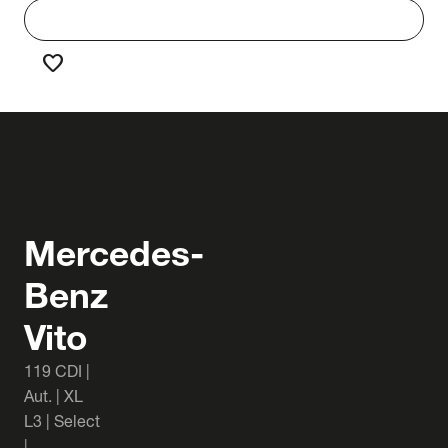
work
Werken bij Truck & Trailer
favorite
Favorieten
Mercedes-
Benz
Vito
119 CDI |
Aut. | XL
L3 | Select
|