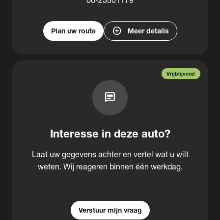
add_circle
Plan uw route
Meer details
Vrijblijvend
chat
Interesse in deze auto?
Laat uw gegevens achter en vertel wat u wilt
weten. Wij reageren binnen één werkdag.
Verstuur mijn vraag