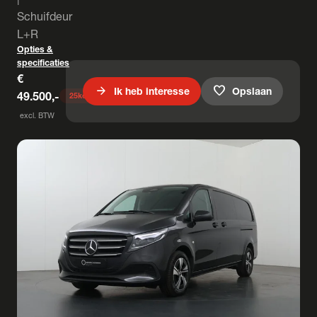
Schuifdeur
L+R
Opties &
specificaties
€
arrow_forward
favorite
Ik heb interesse
Opslaan
49.500,-
25
keer bekeken
excl. BTW