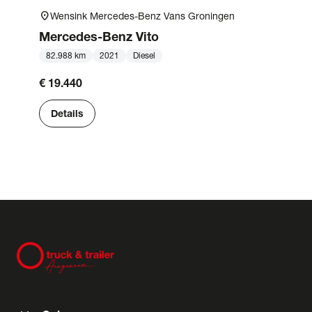
location_on
Wensink Mercedes-Benz Vans Groningen
Mercedes-Benz
Vito
82.988 km
2021
Diesel
€ 19.440
Details