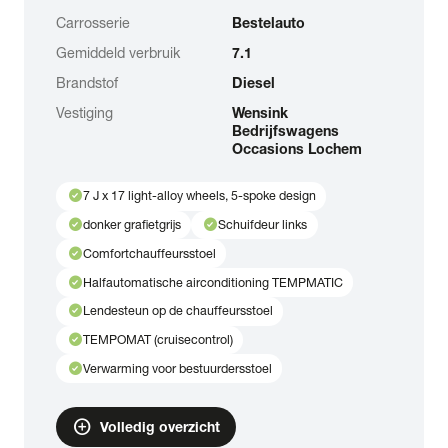
Carrosserie
Bestelauto
Gemiddeld verbruik
7.1
Brandstof
Diesel
Vestiging
Wensink
Bedrijfswagens
Occasions Lochem
check_circle
7 J x 17 light-alloy wheels, 5-spoke design
check_circle
check_circle
donker grafietgrijs
Schuifdeur links
check_circle
Comfortchauffeursstoel
check_circle
Halfautomatische airconditioning TEMPMATIC
check_circle
Lendesteun op de chauffeursstoel
check_circle
TEMPOMAT (cruisecontrol)
check_circle
Verwarming voor bestuurdersstoel
add_circle
Volledig overzicht