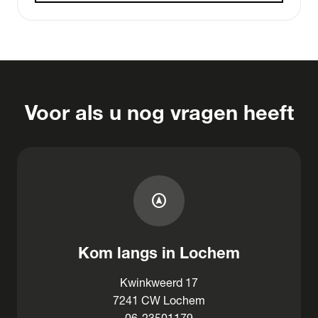
Voor als u nog vragen heeft
assistant_navigation
Kom langs in Lochem
Kwinkweerd 17
7241 CW Lochem
06-23501179