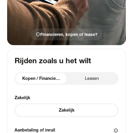
info
Financieren, kopen of lease?
Rijden zoals u het wilt
Kopen / Financieren
Leasen
Zakelijk
Zakelijk
Aanbetaling of inruil
info