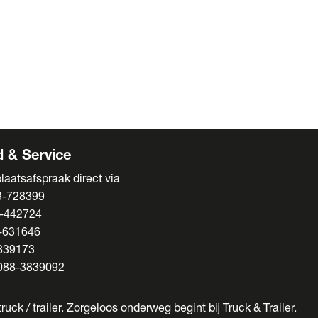
ens
s
enten
 & Service
laatsafspraak direct via
3-728399
-442724
-631646
839173
088-3839092
ruck / trailer. Zorgeloos onderweg begint bij Truck & Trailer.