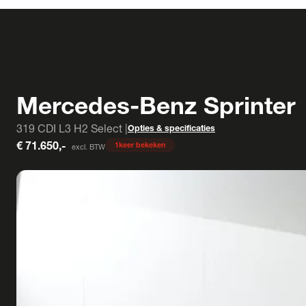
Mercedes-Benz Sprinter
319 CDI L3 H2 Select |
Opties & specificaties
€ 71.650,-
1
keer bekeken
excl. BTW