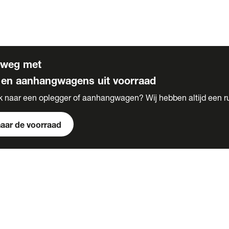
s
 voor carrosserie bouw
rweg met
 en aanhangwagens uit voorraad
k naar een oplegger of aanhangwagen? Wij hebben altijd een r
naar de voorraad
s
e