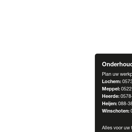
Welgro Bulkwag
RMO Tankwagen
Service
Serviceabonnem
Verhuur
Wasstraat
Onderhoud
Plan uw werkp
Lochem:
057
Meppel:
0522
Heerde:
0578
Heijen:
088-3
Winschoten:
Alles voor uw t