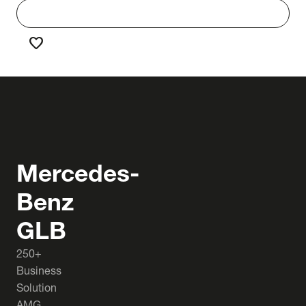
work
Werken bij Truck & Trailer
favorite
Favorieten
Mercedes-
Benz
GLB
250+
Business
Solution
AMG