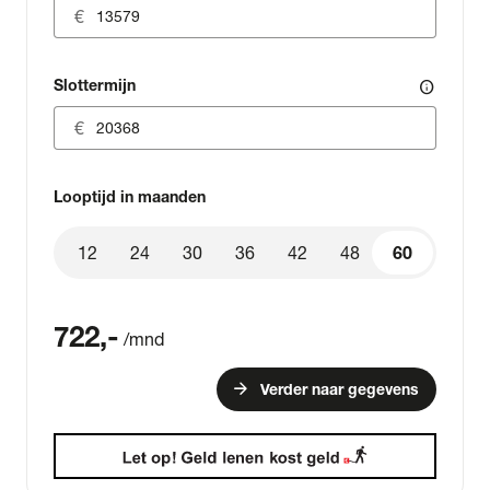
Slottermijn
info
Looptijd in maanden
12
24
30
36
42
48
60
60
722
,-
/mnd
arrow_forward
Verder naar gegevens