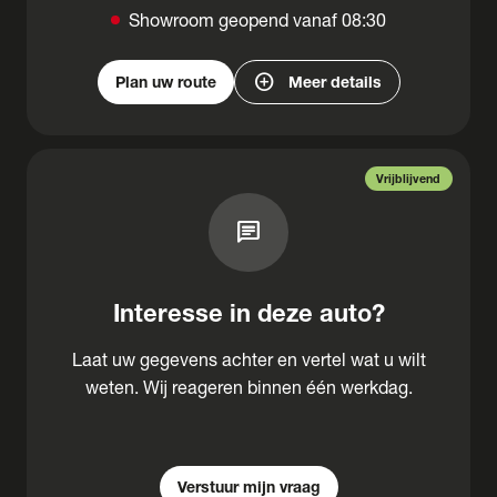
Showroom geopend vanaf 08:30
add_circle
Plan uw route
Meer details
Vrijblijvend
chat
Interesse in deze auto?
Laat uw gegevens achter en vertel wat u wilt
weten. Wij reageren binnen één werkdag.
Verstuur mijn vraag