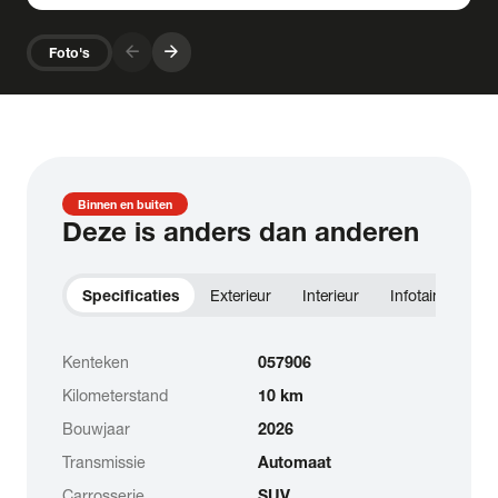
arrow_forward
arrow_forward
Foto's
Binnen en buiten
Deze is anders dan anderen
Specificaties
Exterieur
Interieur
Infotainment
Kenteken
057906
Kilometerstand
10 km
Bouwjaar
2026
Transmissie
Automaat
Carrosserie
SUV