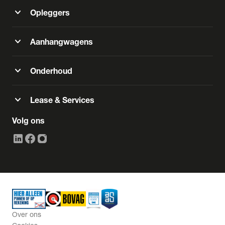
expand_more
Opleggers
expand_more
Aanhangwagens
expand_more
Onderhoud
expand_more
Lease & Services
Volg ons
Over ons