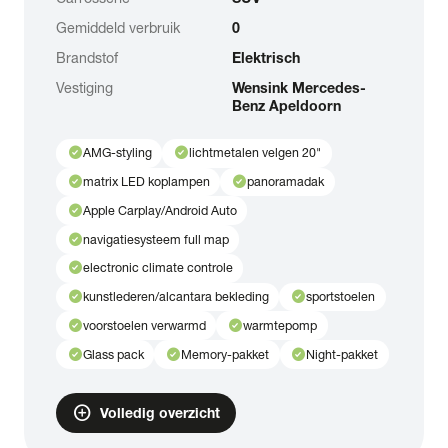
Gemiddeld verbruik
0
Brandstof
Elektrisch
Vestiging
Wensink Mercedes-
Benz Apeldoorn
check_circle
check_circle
AMG-styling
lichtmetalen velgen 20"
check_circle
check_circle
matrix LED koplampen
panoramadak
check_circle
Apple Carplay/Android Auto
check_circle
navigatiesysteem full map
check_circle
electronic climate controle
check_circle
check_circle
kunstlederen/alcantara bekleding
sportstoelen
check_circle
check_circle
voorstoelen verwarmd
warmtepomp
check_circle
check_circle
check_circle
Glass pack
Memory-pakket
Night-pakket
add_circle
Volledig overzicht