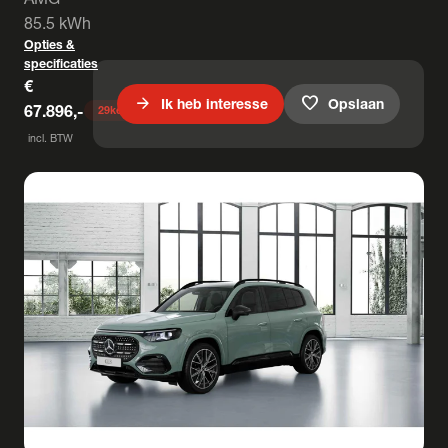
85.5 kWh
Opties &
specificaties
€
arrow_forward
favorite
Ik heb interesse
Opslaan
67.896,-
29
keer bekeken
incl. BTW