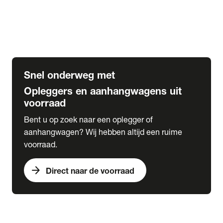
Opbouw Car Go-Box
Containerchassis
Oplegger chassis voor carrosserie bouw
BDF chassis
Snel onderweg met
Opleggers en aanhangwagens uit
voorraad
Bent u op zoek naar een oplegger of
aanhangwagen? Wij hebben altijd een ruime
voorraad.
arrow_forward
Direct naar de voorraad
expand_more
Lease
chevron_right
close