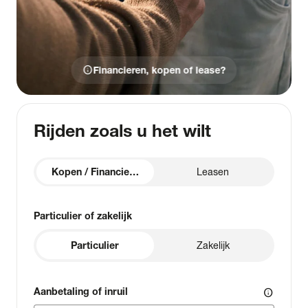
info
Financieren, kopen of lease?
Rijden zoals u het wilt
Kopen / Financieren
Leasen
Particulier of zakelijk
Particulier
Zakelijk
Aanbetaling of inruil
info