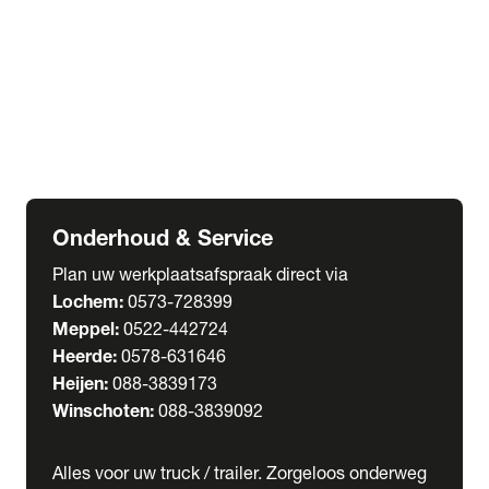
Welgro Bulkwagens
RMO Tankwagens
expand_more
Service
Serviceabonnementen
Verhuur
Wasstraat
Onderhoud & Service
Plan uw werkplaatsafspraak direct via
Lochem:
0573-728399
Meppel:
0522-442724
Heerde:
0578-631646
Heijen:
088-3839173
Winschoten:
088-3839092
Alles voor uw truck / trailer. Zorgeloos onderweg