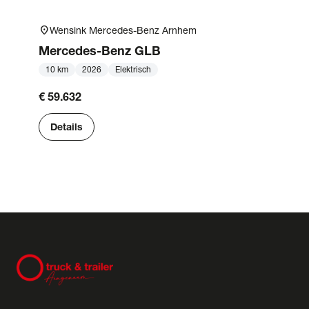
location_on
Wensink Mercedes-Benz Arnhem
Mercedes-Benz
GLB
10 km
2026
Elektrisch
€ 59.632
Details