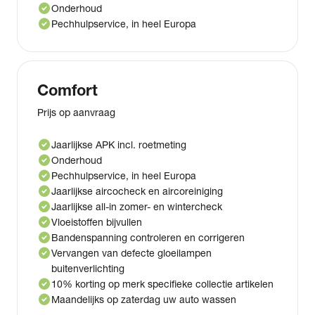
check_circle
Onderhoud
check_circle
Pechhulpservice, in heel Europa
Comfort
Prijs op aanvraag
check_circle
Jaarlijkse APK incl. roetmeting
check_circle
Onderhoud
check_circle
Pechhulpservice, in heel Europa
check_circle
Jaarlijkse aircocheck en aircoreiniging
check_circle
Jaarlijkse all-in zomer- en wintercheck
check_circle
Vloeistoffen bijvullen
check_circle
Bandenspanning controleren en corrigeren
check_circle
Vervangen van defecte gloeilampen
buitenverlichting
check_circle
10% korting op merk specifieke collectie artikelen
check_circle
Maandelijks op zaterdag uw auto wassen