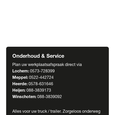
Welgro Bulkwagens
RMO Tankwagens
expand_more
Service
Serviceabonnementen
Verhuur
Wasstraat
Onderhoud & Service
Plan uw werkplaatsafspraak direct via
Lochem:
0573-728399
Meppel:
0522-442724
Heerde:
0578-631646
Heijen:
088-3839173
Winschoten:
088-3839092
Alles voor uw truck / trailer. Zorgeloos onderweg