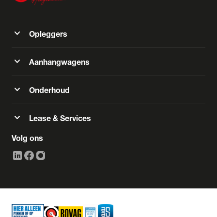
expand_more
Opleggers
expand_more
Aanhangwagens
expand_more
Onderhoud
expand_more
Lease & Services
Volg ons