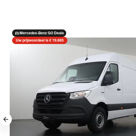
directions_car
Mercedes-Benz GO Deals
Uw prijsvoordeel is € 19.885
arrow_forward