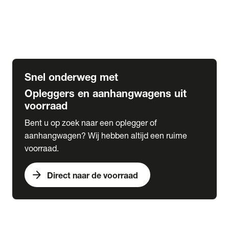
Opbouw Car Go-Box
Containerchassis
Oplegger chassis voor carrosserie bouw
BDF chassis
Snel onderweg met
Opleggers en aanhangwagens uit
voorraad
Bent u op zoek naar een oplegger of
aanhangwagen? Wij hebben altijd een ruime
voorraad.
arrow_forward
Direct naar de voorraad
expand_more
Lease
chevron_right
close