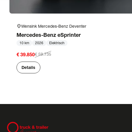
location_on
Wensink Mercedes-Benz Deventer
Mercedes-Benz
eSprinter
10 km
2026
Elektrisch
€ 39.850
€ 59.735
Details