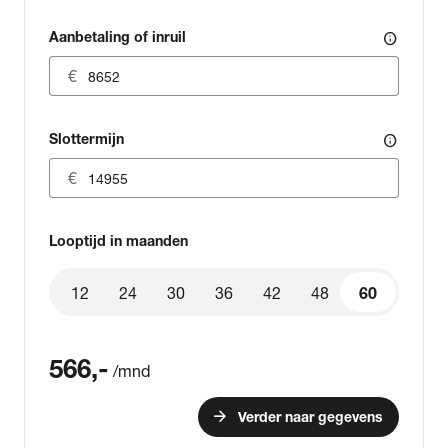
Aanbetaling of inruil
info
Slottermijn
info
Looptijd in maanden
12
24
30
36
42
48
60
60
566
,-
/mnd
arrow_forward
Verder naar gegevens