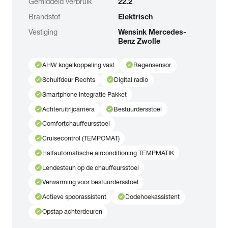
Gemiddeld verbruik
22.2
Brandstof
Elektrisch
Vestiging
Wensink Mercedes-
Benz Zwolle
check_circle
check_circle
AHW kogelkoppeling vast
Regensensor
check_circle
check_circle
Schuifdeur Rechts
Digital radio
check_circle
Smartphone Integratie Pakket
check_circle
check_circle
Achteruitrijcamera
Bestuurdersstoel
check_circle
Comfortchauffeursstoel
check_circle
Cruisecontrol (TEMPOMAT)
check_circle
Halfautomatische airconditioning TEMPMATIK
check_circle
Lendesteun op de chauffeursstoel
check_circle
Verwarming voor bestuurdersstoel
check_circle
check_circle
Actieve spoorassistent
Dodehoekassistent
check_circle
Opstap achterdeuren