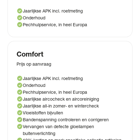
check_circle
Jaarlijkse APK incl. roetmeting
check_circle
Onderhoud
check_circle
Pechhulpservice, in heel Europa
Comfort
Prijs op aanvraag
check_circle
Jaarlijkse APK incl. roetmeting
check_circle
Onderhoud
check_circle
Pechhulpservice, in heel Europa
check_circle
Jaarlijkse aircocheck en aircoreiniging
check_circle
Jaarlijkse all-in zomer- en wintercheck
check_circle
Vloeistoffen bijvullen
check_circle
Bandenspanning controleren en corrigeren
check_circle
Vervangen van defecte gloeilampen
buitenverlichting