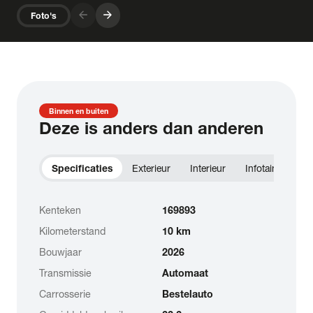
arrow_forward
arrow_forward
Foto's
Binnen en buiten
Deze is anders dan anderen
Specificaties
Exterieur
Interieur
Infotainment
Kenteken
169893
Kilometerstand
10 km
Bouwjaar
2026
Transmissie
Automaat
Carrosserie
Bestelauto