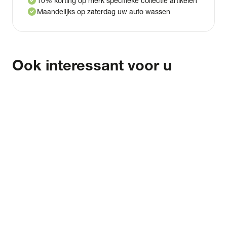
check_circle
10% korting op merk specifieke collectie artikelen
check_circle
Maandelijks op zaterdag uw auto wassen
Ook interessant voor u