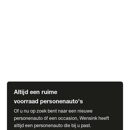
Elektrische Mercedes-Benz
Elektrische Occasions
Alles over elektrisch rijden
expand_more
Voorraad leasen
Private lease voorraad
Zakelijk lease voorraad
Occasion lease voorraad
Private Lease samenstellen
expand_more
Diensten
Expatriate Services & Diplomatic Sales
Altijd een ruime
voorraad personenauto's
Of u nu op zoek bent naar een nieuwe
personenauto óf een occasion, Wensink heeft
altijd een personenauto die bij u past.