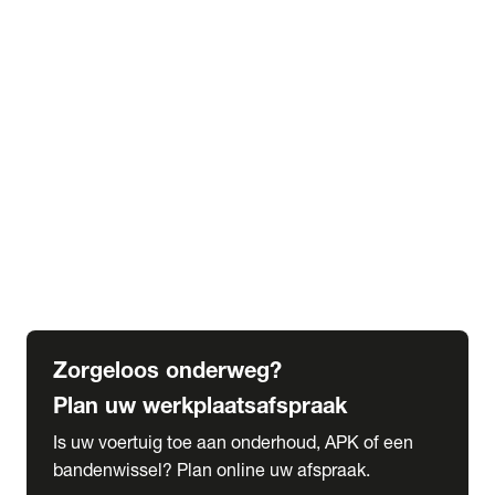
expand_more
Extra services
Beautykuur
Navigatie update
expand_more
Accessoires & onderdelen
Accessoires
Onderdelen
expand_more
Abonnementen
Alles over onze serviceabonnementen
Bandenhotel
expand_more
Schade melden
Meld hier je schade
Zorgeloos onderweg?
Plan uw werkplaatsafspraak
Is uw voertuig toe aan onderhoud, APK of een
bandenwissel? Plan online uw afspraak.