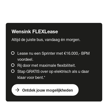
Ford
Fuso
Mercedes-Benz
Wensink FLEXLease
Altijd de juiste bus, vandaag én morgen.
Lease nu een Sprinter met €16.000,- BPM
voordeel.
Rij door met maximale flexibiliteit.
Stap GRATIS over op elektrisch als u daar
klaar voor bent.*
arrow_forward
Ontdek jouw mogelijkheden
expand_more
Trucks