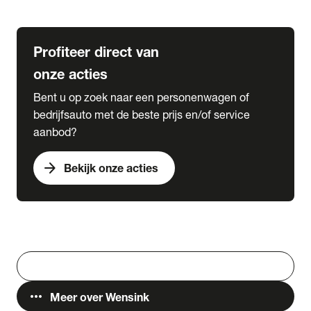
Lease & Services
Profiteer direct van
onze acties
Bent u op zoek naar een personenwagen of
bedrijfsauto met de beste prijs en/of service
aanbod?
arrow_forward
Bekijk onze acties
Vestigingen
Werken bij Wensink
search
Zoeken
more_horiz
Meer over Wensink