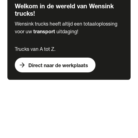
Welkom in de wereld van Wensink
trucks!
Wensink trucks heeft altijd een totaaloplossing
voor uw
transport
uitdaging!
Trucks van A tot Z.
arrow_forward
Direct naar de werkplaats
Lease
expand_more
Onderhoud
chevron_right
close
expand_more
Werkplaatsafspraak maken
Werkplaatsafspraak maken
Schade melden
expand_more
Onderhoud