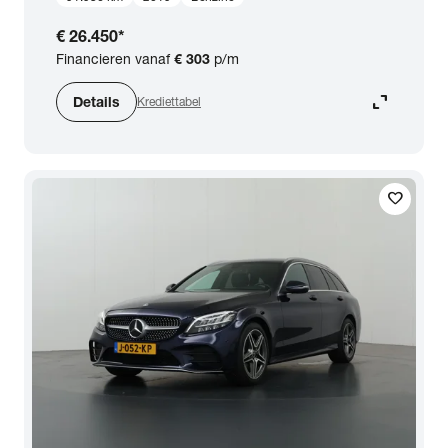
€ 26.450
*
Financieren vanaf
€ 303
p/m
expand_content
Details
Krediettabel
favorite