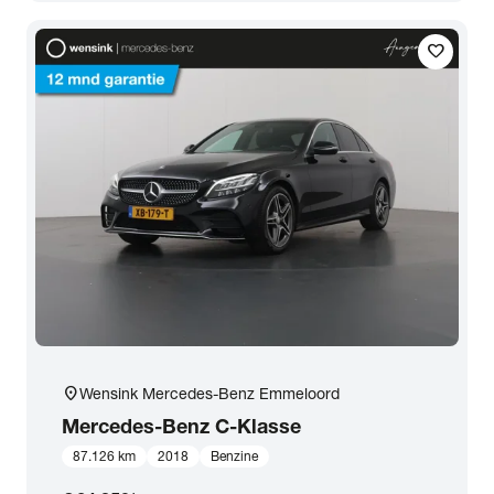
Transmissie
favorite
Opties
Carrosserie
Basiskleur
Aantal zitplaatsen
Aantal deuren
location_on
Wensink Mercedes-Benz Emmeloord
Mercedes-Benz
C-Klasse
Vestiging
87.126 km
2018
Benzine