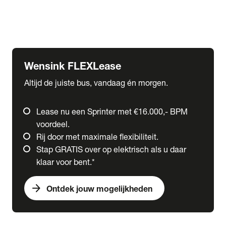
Ford
Fuso
Mercedes-Benz
Wensink FLEXLease
Altijd de juiste bus, vandaag én morgen.
Lease nu een Sprinter met €16.000,- BPM
voordeel.
Rij door met maximale flexibiliteit.
Stap GRATIS over op elektrisch als u daar
klaar voor bent.*
arrow_forward
Ontdek jouw mogelijkheden
expand_more
Trucks