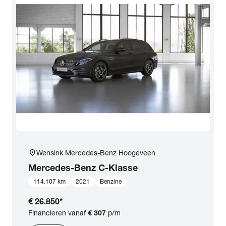
location_on
Wensink Mercedes-Benz Hoogeveen
Mercedes-Benz
C-Klasse
114.107 km
2021
Benzine
€ 26.850
*
Financieren vanaf
€ 307
p/m