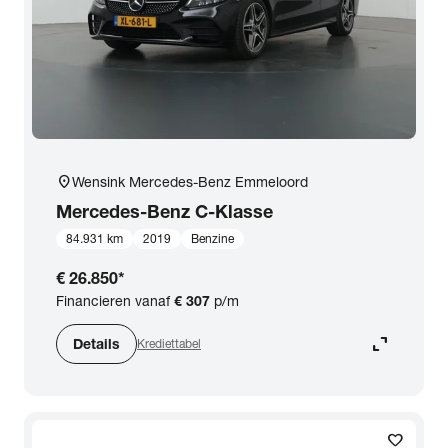
location_on
Wensink Mercedes-Benz Emmeloord
Mercedes-Benz
C-Klasse
84.931 km
2019
Benzine
€ 26.850
*
Financieren vanaf
€ 307
p/m
expand_content
Details
Krediettabel
favorite