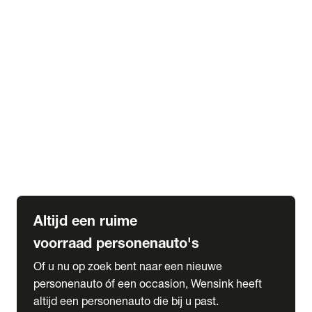
Elektrische Mercedes-Benz
Elektrische Occasions
Alles over elektrisch rijden
expand_more
Voorraad leasen
Private lease voorraad
Zakelijk lease voorraad
Occasion lease voorraad
Private Lease samenstellen
expand_more
Diensten
Expatriate Services & Diplomatic Sales
Altijd een ruime
voorraad personenauto's
Of u nu op zoek bent naar een nieuwe
personenauto óf een occasion, Wensink heeft
altijd een personenauto die bij u past.