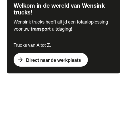
Welkom in de wereld van Wensink
trucks!
Wensink trucks heeft altijd een totaaloplossing
voor uw
transport
uitdaging!
Trucks van A tot Z.
arrow_forward
Direct naar de werkplaats
Lease
expand_more
Onderhoud
chevron_right
close
expand_more
Werkplaatsafspraak maken
Werkplaatsafspraak maken
Schade melden
expand_more
Onderhoud