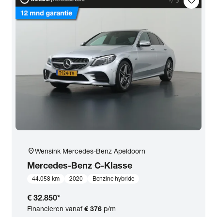
favorite
location_on
Wensink Mercedes-Benz Apeldoorn
Mercedes-Benz
C-Klasse
44.058 km
2020
Benzine hybride
€ 32.850
*
Financieren vanaf
€ 376
p/m