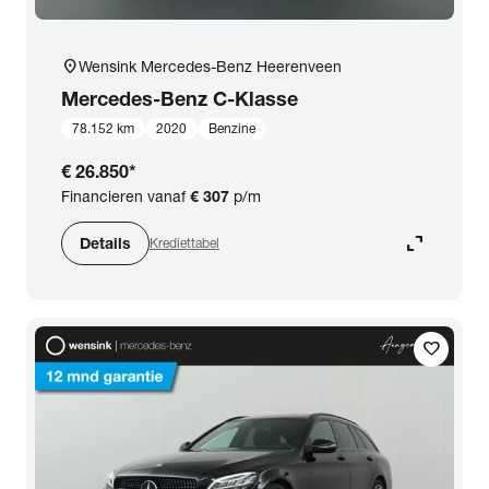
location_on
Wensink Mercedes-Benz Heerenveen
Mercedes-Benz
C-Klasse
78.152 km
2020
Benzine
€ 26.850
*
Financieren vanaf
€ 307
p/m
expand_content
Details
Krediettabel
favorite