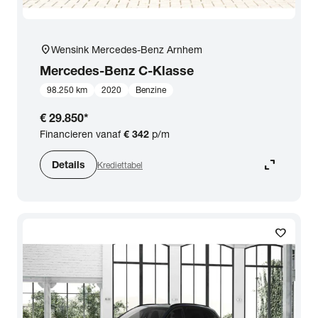
location_on
Wensink Mercedes-Benz Arnhem
Mercedes-Benz
C-Klasse
98.250 km
2020
Benzine
€ 29.850
*
Financieren vanaf
€ 342
p/m
expand_content
Details
Krediettabel
favorite