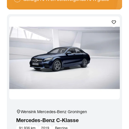
favorite
location_on
Wensink Mercedes-Benz Groningen
Mercedes-Benz
C-Klasse
91.936 km
2019
Benzine