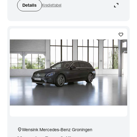
expand_content
Details
Krediettabel
favorite
location_on
Wensink Mercedes-Benz Groningen