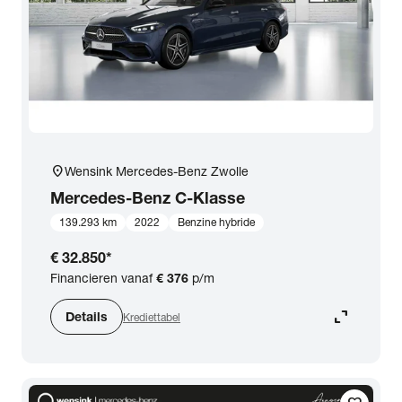
location_on
Wensink Mercedes-Benz Zwolle
Mercedes-Benz
C-Klasse
139.293 km
2022
Benzine hybride
€ 32.850
*
Financieren vanaf
€ 376
p/m
expand_content
Details
Krediettabel