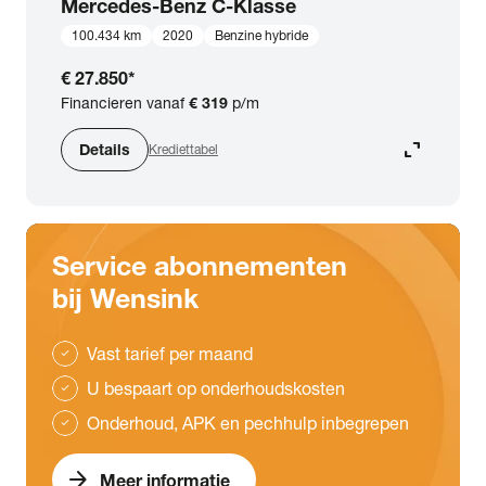
Mercedes-Benz
C-Klasse
100.434 km
2020
Benzine hybride
€ 27.850
*
Financieren vanaf
€ 319
p/m
expand_content
Details
Krediettabel
Service abonnementen
bij Wensink
Vast tarief per maand
check
U bespaart op onderhoudskosten
check
Onderhoud, APK en pechhulp inbegrepen
check
arrow_forward
Meer informatie