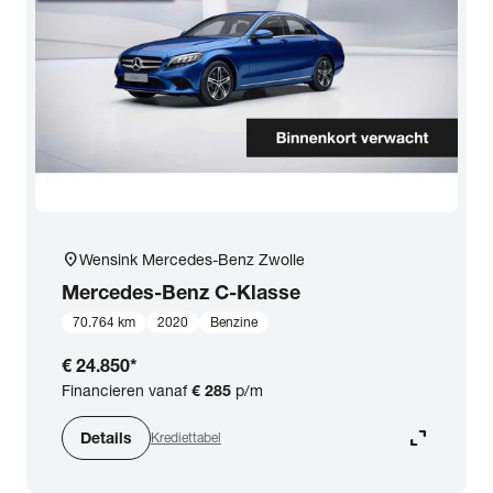
expand_more
BTW (aftrekbaar) / Marge (BTW niet aftrekbaar)
Merk & Model
close
Mercedes-Benz
Prijs
Kilometerstand
location_on
Wensink Mercedes-Benz Zwolle
Mercedes-Benz
C-Klasse
Bouwjaar
70.764 km
2020
Benzine
€ 24.850
*
Staat van de auto
Financieren vanaf
€ 285
p/m
expand_content
Details
Krediettabel
Brandstof