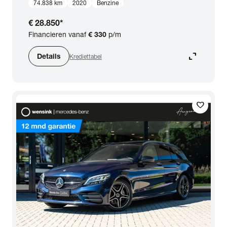
74.838 km
2020
Benzine
€ 28.850
*
Financieren vanaf
€ 330
p/m
expand_content
Details
Krediettabel
favorite