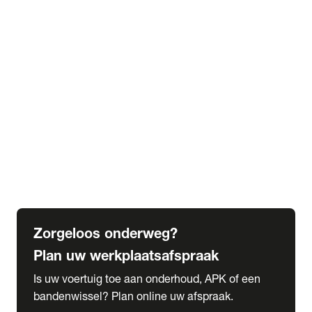
expand_more
Extra services
Beautykuur
Navigatie update
expand_more
Accessoires & onderdelen
Accessoires
Onderdelen
expand_more
Abonnementen
Alles over onze serviceabonnementen
Bandenhotel
expand_more
Schade melden
Meld hier je schade
Zorgeloos onderweg?
Plan uw werkplaatsafspraak
Is uw voertuig toe aan onderhoud, APK of een
bandenwissel? Plan online uw afspraak.