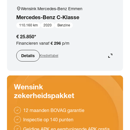
location_on
Wensink Mercedes-Benz Emmen
Mercedes-Benz
C-Klasse
110.160 km
2020
Benzine
€ 25.850
*
Financieren vanaf
€ 296
p/m
expand_content
Details
Krediettabel
Wensink
zekerheidspakket
12 maanden BOVAG garantie
check
Inspectie op 140 punten
check
Geldige APK en eerstvolgende APK gratis
check