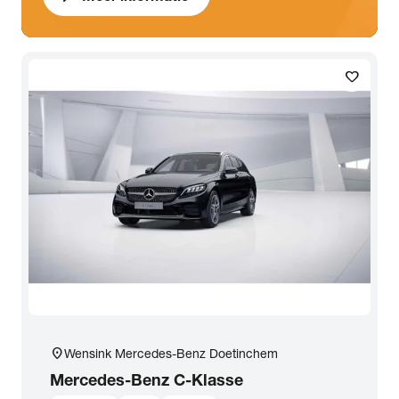
favorite
location_on
Wensink Mercedes-Benz Doetinchem
Mercedes-Benz
C-Klasse