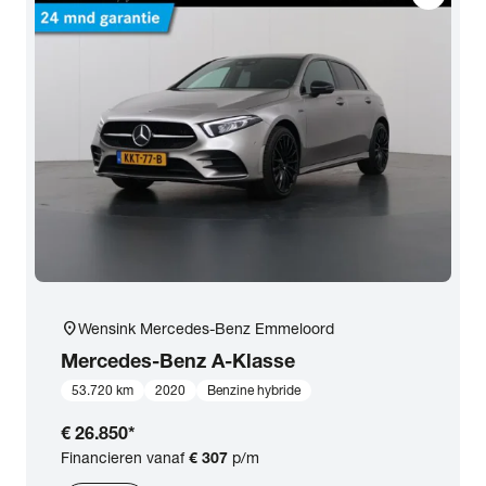
location_on
Wensink Mercedes-Benz Emmeloord
Mercedes-Benz
A-Klasse
53.720 km
2020
Benzine hybride
€ 26.850
*
Financieren vanaf
€ 307
p/m