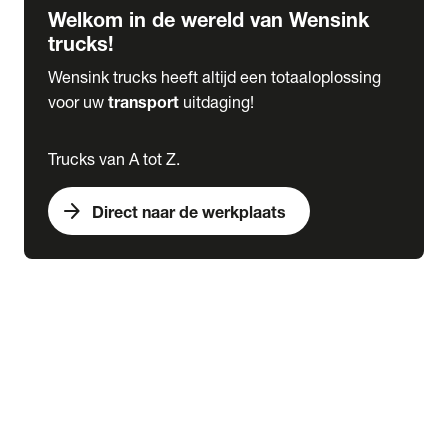
Welkom in de wereld van Wensink
trucks!
Wensink trucks heeft altijd een totaaloplossing
voor uw
transport
uitdaging!
Trucks van A tot Z.
arrow_forward
Direct naar de werkplaats
Lease
expand_more
Onderhoud
chevron_right
close
expand_more
Werkplaatsafspraak maken
Werkplaatsafspraak maken
Schade melden
expand_more
Onderhoud