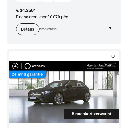
€ 24.350
*
Financieren vanaf
€ 279
p/m
expand_content
Details
Krediettabel
favorite