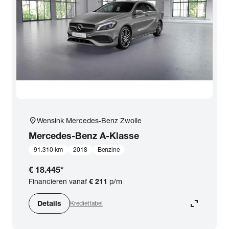
expand_more
BTW (aftrekbaar) / Marge (BTW niet aftrekbaar)
Merk & Model
close
Mercedes-Benz
Prijs
Kilometerstand
location_on
Wensink Mercedes-Benz Zwolle
Mercedes-Benz
A-Klasse
Bouwjaar
91.310 km
2018
Benzine
€ 18.445
*
Staat van de auto
Financieren vanaf
€ 211
p/m
expand_content
Details
Krediettabel
Brandstof