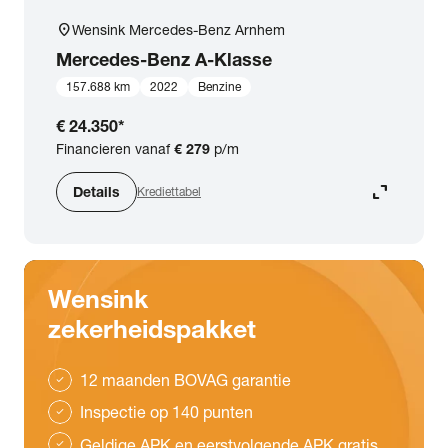
location_on
Wensink Mercedes-Benz Arnhem
Mercedes-Benz
A-Klasse
157.688 km
2022
Benzine
€ 24.350
*
Financieren vanaf
€ 279
p/m
expand_content
Details
Krediettabel
Wensink
zekerheidspakket
12 maanden BOVAG garantie
check
Inspectie op 140 punten
check
Geldige APK en eerstvolgende APK gratis
check