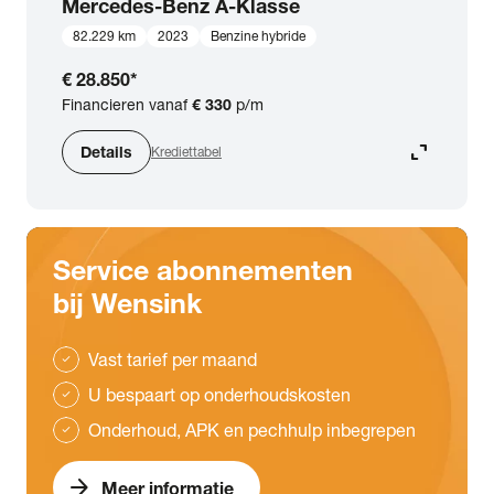
Mercedes-Benz
A-Klasse
82.229 km
2023
Benzine hybride
€ 28.850
*
Financieren vanaf
€ 330
p/m
expand_content
Details
Krediettabel
Service abonnementen
bij Wensink
Vast tarief per maand
check
U bespaart op onderhoudskosten
check
Onderhoud, APK en pechhulp inbegrepen
check
arrow_forward
Meer informatie