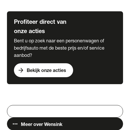
Lease & Services
Profiteer direct van
onze acties
Bent u op zoek naar een personenwagen of
bedrijfsauto met de beste prijs en/of service
aanbod?
arrow_forward
Bekijk onze acties
Vestigingen
Werken bij Wensink
search
Zoeken
more_horiz
Meer over Wensink