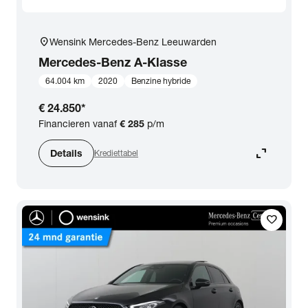
location_on
Wensink Mercedes-Benz Leeuwarden
Mercedes-Benz
A-Klasse
64.004 km
2020
Benzine hybride
€ 24.850
*
Financieren vanaf
€ 285
p/m
expand_content
Details
Krediettabel
favorite