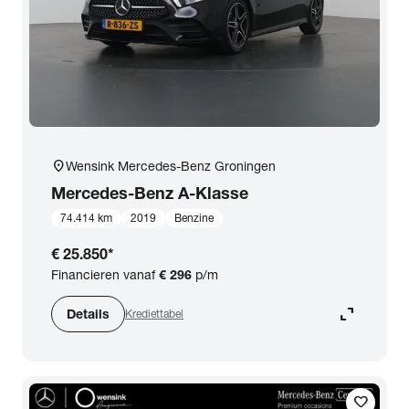
location_on
Wensink Mercedes-Benz Groningen
Mercedes-Benz
A-Klasse
74.414 km
2019
Benzine
€ 25.850
*
Financieren vanaf
€ 296
p/m
expand_content
Details
Krediettabel
favorite