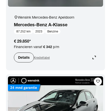
location_on
Wensink Mercedes-Benz Apeldoorn
Mercedes-Benz
A-Klasse
87.252 km
2023
Benzine
€ 29.850
*
Financieren vanaf
€ 342
p/m
expand_content
Details
Krediettabel
favorite