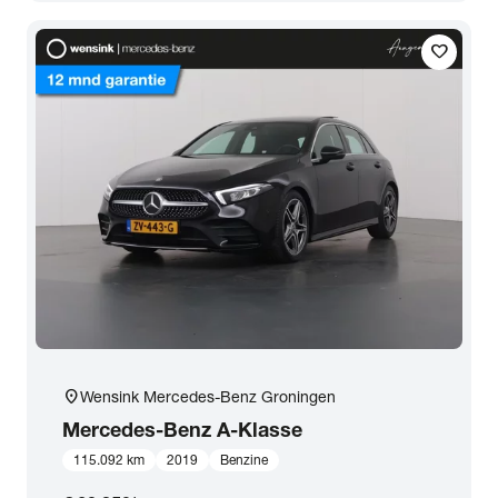
Transmissie
favorite
Opties
Carrosserie
Basiskleur
Aantal zitplaatsen
Aantal deuren
location_on
Wensink Mercedes-Benz Groningen
Mercedes-Benz
A-Klasse
Vestiging
115.092 km
2019
Benzine