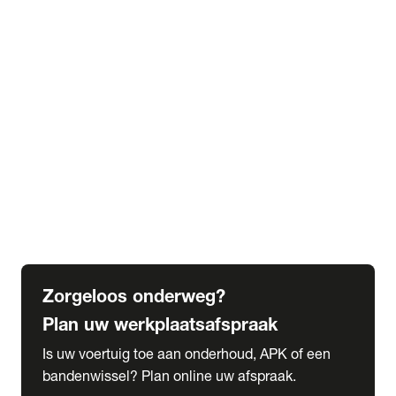
expand_more
Extra services
Beautykuur
Navigatie update
expand_more
Accessoires & onderdelen
Accessoires
Onderdelen
expand_more
Abonnementen
Alles over onze serviceabonnementen
Bandenhotel
expand_more
Schade melden
Meld hier je schade
Zorgeloos onderweg?
Plan uw werkplaatsafspraak
Is uw voertuig toe aan onderhoud, APK of een
bandenwissel? Plan online uw afspraak.