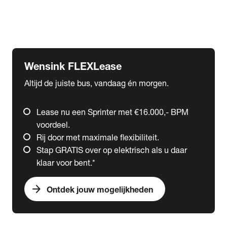
Ford
Fuso
Mercedes-Benz
Wensink FLEXLease
Altijd de juiste bus, vandaag én morgen.
Lease nu een Sprinter met €16.000,- BPM
voordeel.
Rij door met maximale flexibiliteit.
Stap GRATIS over op elektrisch als u daar
klaar voor bent.*
arrow_forward
Ontdek jouw mogelijkheden
expand_more
Trucks