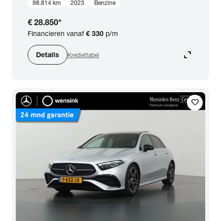
98.814 km
2023
Benzine
€ 28.850
*
Financieren vanaf
€ 330
p/m
expand_content
Details
Krediettabel
favorite