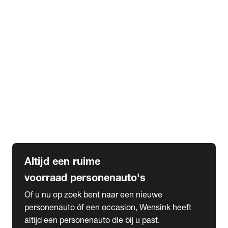
Elektrische Mercedes-Benz
Elektrische Occasions
Alles over elektrisch rijden
expand_more
Voorraad leasen
Private lease voorraad
Zakelijk lease voorraad
Occasion lease voorraad
Private Lease samenstellen
expand_more
Diensten
Expatriate Services & Diplomatic Sales
Altijd een ruime
voorraad personenauto's
Of u nu op zoek bent naar een nieuwe
personenauto óf een occasion, Wensink heeft
altijd een personenauto die bij u past.