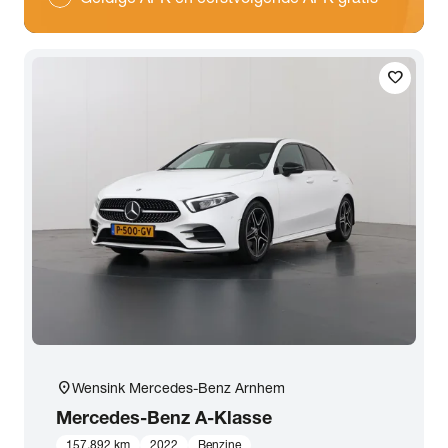
favorite
location_on
Wensink Mercedes-Benz Arnhem
Mercedes-Benz
A-Klasse
157.892 km
2022
Benzine