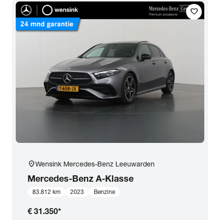
favorite
location_on
Wensink Mercedes-Benz Leeuwarden
Mercedes-Benz
A-Klasse
83.812 km
2023
Benzine
€ 31.350
*