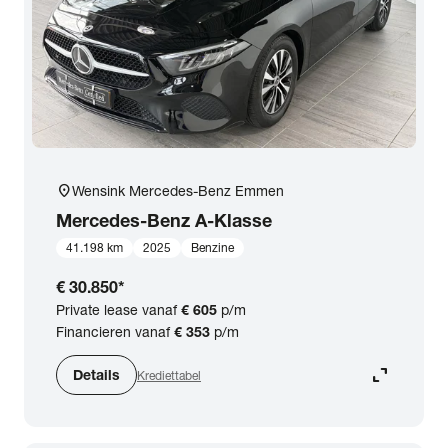
location_on
Wensink Mercedes-Benz Emmen
Mercedes-Benz
A-Klasse
41.198 km
2025
Benzine
€ 30.850
*
Private lease vanaf
€ 605
p/m
Financieren vanaf
€ 353
p/m
expand_content
Details
Krediettabel