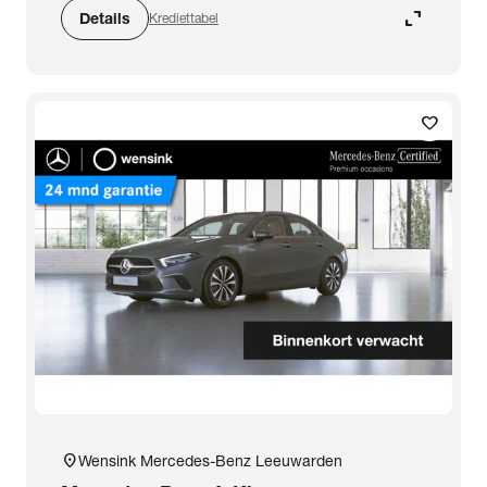
expand_content
Details
Krediettabel
favorite
location_on
Wensink Mercedes-Benz Leeuwarden