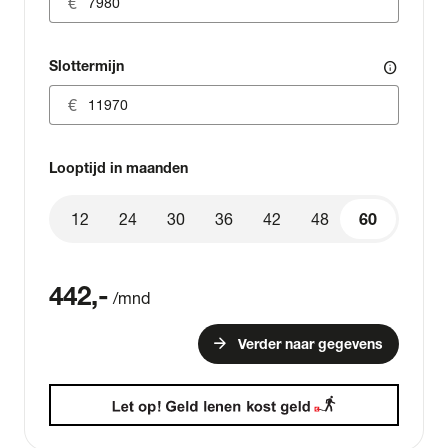
Slottermijn
info
Looptijd in maanden
12
24
30
36
42
48
60
60
442
,-
/mnd
arrow_forward
Verder naar gegevens