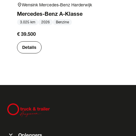
location_on
Wensink Mercedes-Benz Harderwijk
Mercedes-Benz
A-Klasse
3.025 km
2026
Benzine
€ 39.500
Details
expand_more
Opleggers