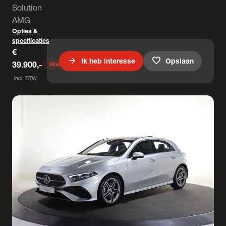
Solution
AMG
Opties &
specificaties
€
arrow_forward
favorite
Ik heb interesse
Opslaan
39.900,-
9
keer bekeken
incl. BTW