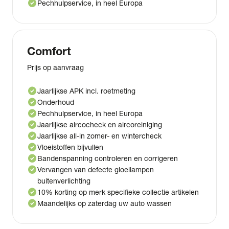
check_circle
Pechhulpservice, in heel Europa
Comfort
Prijs op aanvraag
check_circle
Jaarlijkse APK incl. roetmeting
check_circle
Onderhoud
check_circle
Pechhulpservice, in heel Europa
check_circle
Jaarlijkse aircocheck en aircoreiniging
check_circle
Jaarlijkse all-in zomer- en wintercheck
check_circle
Vloeistoffen bijvullen
check_circle
Bandenspanning controleren en corrigeren
check_circle
Vervangen van defecte gloeilampen
buitenverlichting
check_circle
10% korting op merk specifieke collectie artikelen
check_circle
Maandelijks op zaterdag uw auto wassen