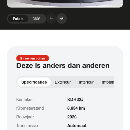
arrow_forward
arrow_forward
Foto's
360°
Binnen en buiten
Deze is anders dan anderen
Specificaties
Exterieur
Interieur
Infotainment
Kenteken
KDH32J
Kilometerstand
8.634 km
Bouwjaar
2026
Transmissie
Automaat