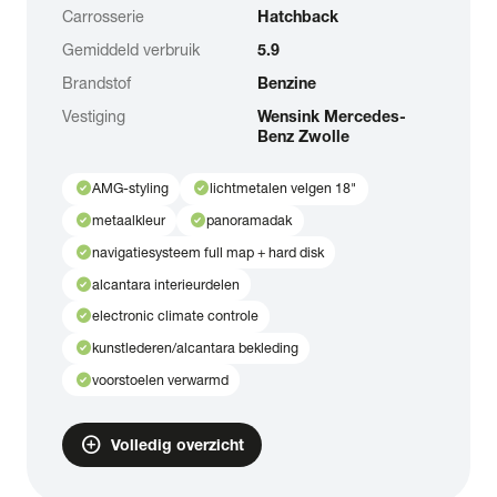
Carrosserie
Hatchback
Gemiddeld verbruik
5.9
Brandstof
Benzine
Vestiging
Wensink Mercedes-
Benz Zwolle
check_circle
check_circle
AMG-styling
lichtmetalen velgen 18"
check_circle
check_circle
metaalkleur
panoramadak
check_circle
navigatiesysteem full map + hard disk
check_circle
alcantara interieurdelen
check_circle
electronic climate controle
check_circle
kunstlederen/alcantara bekleding
check_circle
voorstoelen verwarmd
add_circle
Volledig overzicht