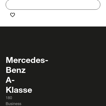
work
Werken bij Truck & Trailer
favorite
Favorieten
Mercedes-
Benz
A-
Klasse
180
Business