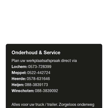
Welgro Bulkwagens
RMO Tankwagens
expand_more
Service
Serviceabonnementen
Verhuur
Wasstraat
Onderhoud & Service
Plan uw werkplaatsafspraak direct via
Lochem:
0573-728399
Meppel:
0522-442724
Heerde:
0578-631646
Heijen:
088-3839173
Winschoten:
088-3839092
Alles voor uw truck / trailer. Zorgeloos onderweg