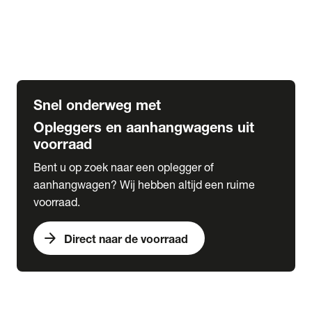
Opbouw Car Go-Box
Containerchassis
Oplegger chassis voor carrosserie bouw
BDF chassis
Snel onderweg met
Opleggers en aanhangwagens uit
voorraad
Bent u op zoek naar een oplegger of
aanhangwagen? Wij hebben altijd een ruime
voorraad.
arrow_forward
Direct naar de voorraad
expand_more
Lease
chevron_right
close