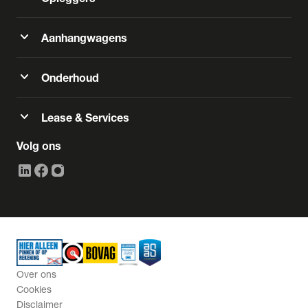
expand_more
Aanhangwagens
expand_more
Onderhoud
expand_more
Lease & Services
Volg ons
Over ons
Cookies
Disclaimer