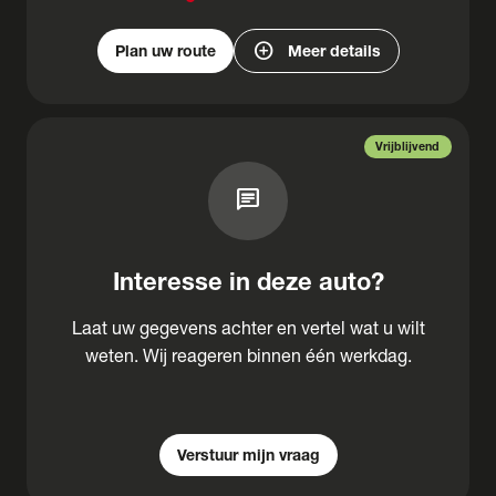
add_circle
Plan uw route
Meer details
Vrijblijvend
chat
Interesse in deze auto?
Laat uw gegevens achter en vertel wat u wilt
weten. Wij reageren binnen één werkdag.
Verstuur mijn vraag