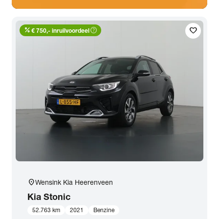
percent
help_outline
favorite
€ 750,- inruilvoordeel
location_on
Wensink Kia Heerenveen
Kia
Stonic
52.763 km
2021
Benzine