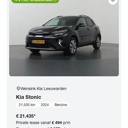
favorite
location_on
Wensink Kia Leeuwarden
Kia
Stonic
21.505 km
2024
Benzine
€ 21.435
*
Private lease vanaf
€ 494
p/m