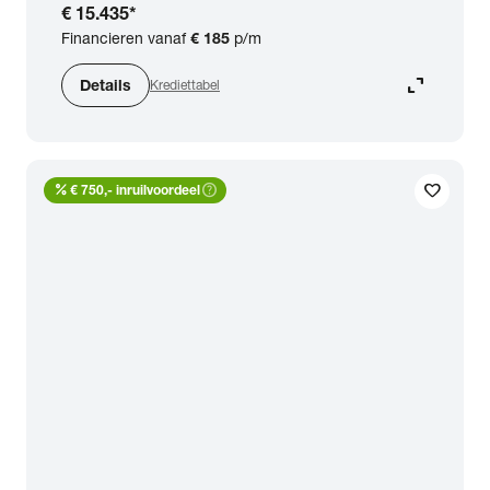
€ 15.435
*
Financieren vanaf
€ 185
p/m
expand_content
Details
Krediettabel
percent
help_outline
favorite
€ 750,- inruilvoordeel