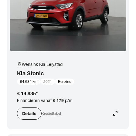
expand_more
BTW (aftrekbaar) / Marge (BTW niet aftrekbaar)
Merk & Model
close
Kia
Prijs
location_on
Wensink Kia Lelystad
Kilometerstand
Kia
Stonic
64.634 km
2021
Benzine
Bouwjaar
€ 14.935
*
Financieren vanaf
€ 179
p/m
Staat van de auto
expand_content
Details
Krediettabel
Brandstof