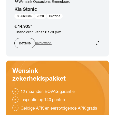
location_on
Wensink Occasions Emmeloord
Kia
Stonic
36.660 km
2020
Benzine
€ 14.935
*
Financieren vanaf
€ 179
p/m
expand_content
Details
Krediettabel
Wensink
zekerheidspakket
12 maanden BOVAG garantie
check
Inspectie op 140 punten
check
Geldige APK en eerstvolgende APK gratis
check