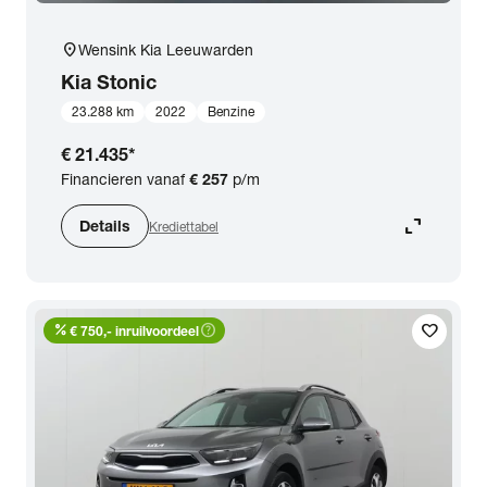
location_on
Wensink Kia Leeuwarden
Kia
Stonic
23.288 km
2022
Benzine
€ 21.435
*
Financieren vanaf
€ 257
p/m
expand_content
Details
Krediettabel
percent
help_outline
favorite
€ 750,- inruilvoordeel