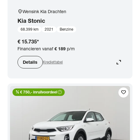
location_on
Wensink Kia Drachten
Kia
Stonic
68.399 km
2021
Benzine
€ 15.735
*
Financieren vanaf
€ 189
p/m
expand_content
Details
Krediettabel
percent
help_outline
favorite
€ 750,- inruilvoordeel