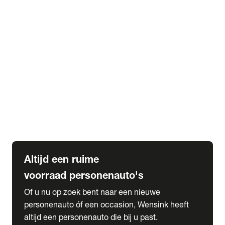
Elektrische Mercedes-Benz
Elektrische Occasions
Alles over elektrisch rijden
expand_more
Voorraad leasen
Private lease voorraad
Zakelijk lease voorraad
Occasion lease voorraad
Private Lease samenstellen
expand_more
Diensten
Expatriate Services & Diplomatic Sales
Altijd een ruime
voorraad personenauto's
Of u nu op zoek bent naar een nieuwe
personenauto óf een occasion, Wensink heeft
altijd een personenauto die bij u past.