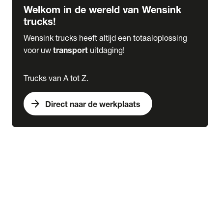
Welkom in de wereld van Wensink
trucks!
Wensink trucks heeft altijd een totaaloplossing
voor uw
transport
uitdaging!
Trucks van A tot Z.
arrow_forward
Direct naar de werkplaats
Lease
expand_more
Onderhoud
chevron_right
close
expand_more
Werkplaatsafspraak maken
Werkplaatsafspraak maken
Schade melden
expand_more
Onderhoud