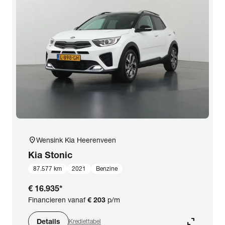
location_on
Wensink Kia Heerenveen
Kia
Stonic
87.577 km
2021
Benzine
€ 16.935
*
Financieren vanaf
€ 203
p/m
expand_content
Details
Krediettabel