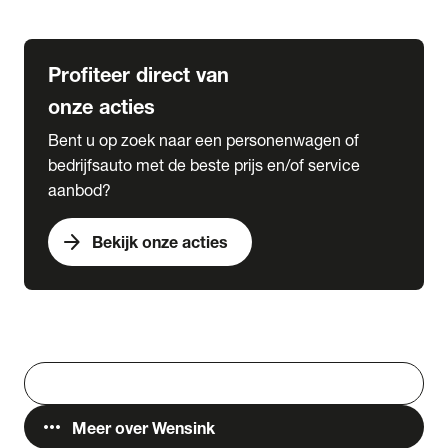
Lease & Services
Profiteer direct van
onze acties
Bent u op zoek naar een personenwagen of
bedrijfsauto met de beste prijs en/of service
aanbod?
arrow_forward
Bekijk onze acties
Vestigingen
Werken bij Wensink
search
Zoeken
more_horiz
Meer over Wensink