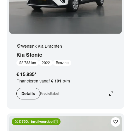
location_on
Wensink Kia Drachten
Kia
Stonic
52.788 km
2022
Benzine
€ 15.935
*
Financieren vanaf
€ 191
p/m
expand_content
Details
Krediettabel
percent
help_outline
favorite
€ 750,- inruilvoordeel