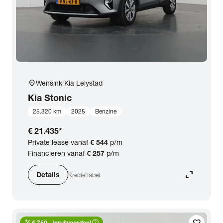
location_on
Wensink Kia Lelystad
Kia
Stonic
25.320 km
2025
Benzine
€ 21.435
*
Private lease vanaf
€ 544
p/m
Financieren vanaf
€ 257
p/m
expand_content
Details
Krediettabel
percent
help_outline
€ 750,- inruilvoordeel