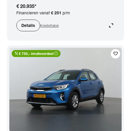
€ 20.935
*
Financieren vanaf
€ 251
p/m
expand_content
Details
Krediettabel
percent
help_outline
favorite
€ 750,- inruilvoordeel