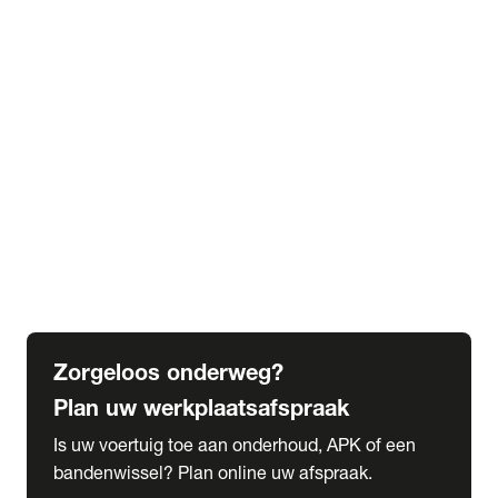
expand_more
Extra services
Beautykuur
Navigatie update
expand_more
Accessoires & onderdelen
Accessoires
Onderdelen
expand_more
Abonnementen
Alles over onze serviceabonnementen
Bandenhotel
expand_more
Schade melden
Meld hier je schade
Zorgeloos onderweg?
Plan uw werkplaatsafspraak
Is uw voertuig toe aan onderhoud, APK of een
bandenwissel? Plan online uw afspraak.