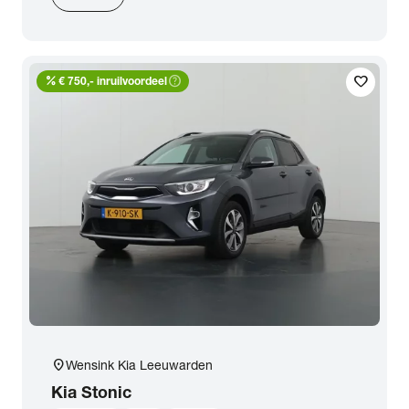
percent
help_outline
favorite
€ 750,- inruilvoordeel
location_on
Wensink Kia Leeuwarden
Kia
Stonic