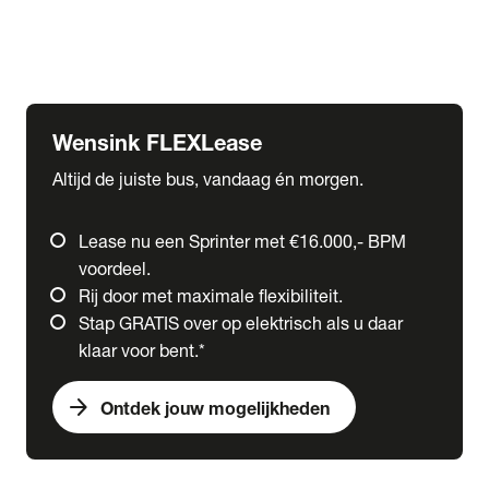
Ford
Fuso
Mercedes-Benz
Wensink FLEXLease
Altijd de juiste bus, vandaag én morgen.
Lease nu een Sprinter met €16.000,- BPM
voordeel.
Rij door met maximale flexibiliteit.
Stap GRATIS over op elektrisch als u daar
klaar voor bent.*
arrow_forward
Ontdek jouw mogelijkheden
expand_more
Trucks