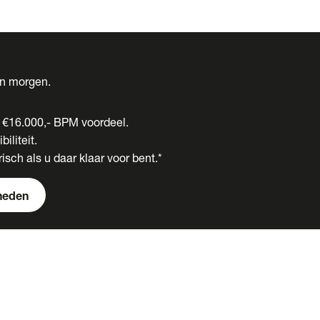
én morgen.
t €16.000,- BPM voordeel.
biliteit.
isch als u daar klaar voor bent.*
heden