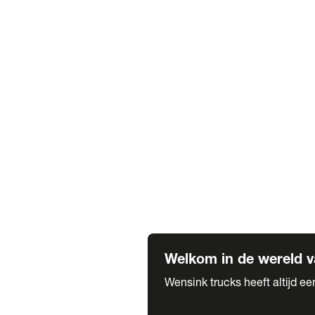
Truck verhuur
Service & onderhoud
APK
Onze labels & partners
Truck & Trailer
Trias Trailers
Spuiterij B. de Wilde
Carrosseriewerk Van de Weijer
Fleetcraft
A1 Automotive
Vestigingen
Bekijk alle vestigingen
Welkom in de wereld v
Wensink trucks heeft altijd e