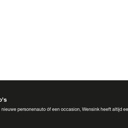
 Sales
o's
 nieuwe personenauto óf een occasion, Wensink heeft altijd ee