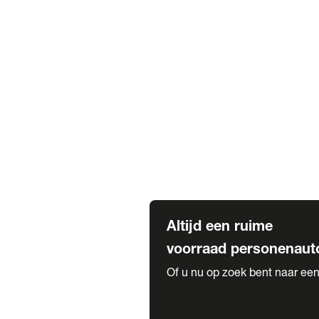
Elektrische Mercedes-Benz
Elektrische Occasions
Alles over elektrisch rijden
Voorraad leasen
Private lease voorraad
Zakelijk lease voorraad
Occasion lease voorraad
Private Lease samenstellen
Diensten
Expatriate Services & Diplomatic
Altijd een ruime
voorraad personenaut
Of u nu op zoek bent naar een