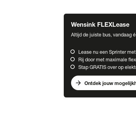
Fuso
Mercedes-Benz
Wensink FLEXLease
Altijd de juiste bus, vandaag 
Lease nu een Sprinter me
Rij door met maximale flexi
Stap GRATIS over op elektr
arrow_forward
Ontdek jouw mogelijk
Trucks
chevron_right
close
Onze merken
Mercedes Benz Trucks