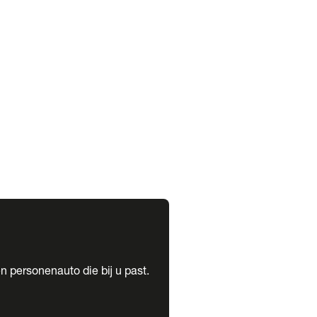
expand_more
expand_more
n personenauto die bij u past.