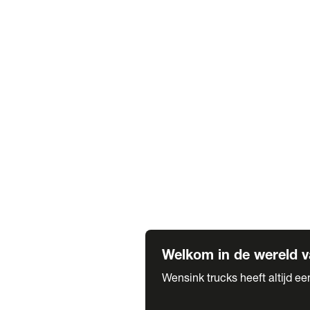
Truck verhuur
Service & onderhoud
APK
Onze labels & partners
Truck & Trailer
Trias Trailers
Spuiterij B. de Wilde
Carrosseriewerk Van de Weijer
Fleetcraft
A1 Automotive
Vestigingen
Bekijk alle vestigingen
Welkom in de wereld v
Wensink trucks heeft altijd e