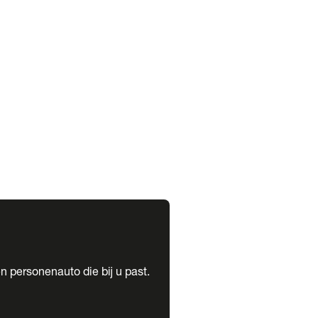
expand_more
expand_more
n personenauto die bij u past.