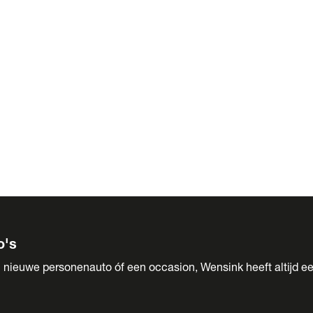
 Sales
o's
 nieuwe personenauto óf een occasion, Wensink heeft altijd ee