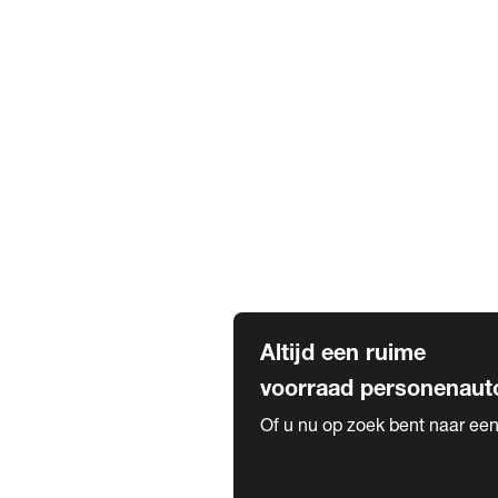
Elektrische Mercedes-Benz
Elektrische Occasions
Alles over elektrisch rijden
Voorraad leasen
Private lease voorraad
Zakelijk lease voorraad
Occasion lease voorraad
Private Lease samenstellen
Diensten
Expatriate Services & Diplomatic
Altijd een ruime
voorraad personenaut
Of u nu op zoek bent naar een