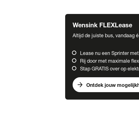
Fuso
Mercedes-Benz
Wensink FLEXLease
Altijd de juiste bus, vandaag 
Lease nu een Sprinter me
Rij door met maximale flexi
Stap GRATIS over op elektr
arrow_forward
Ontdek jouw mogelijk
Trucks
chevron_right
close
Onze merken
Mercedes Benz Trucks