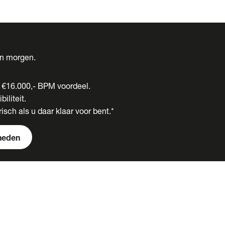
én morgen.
t €16.000,- BPM voordeel.
biliteit.
isch als u daar klaar voor bent.*
heden