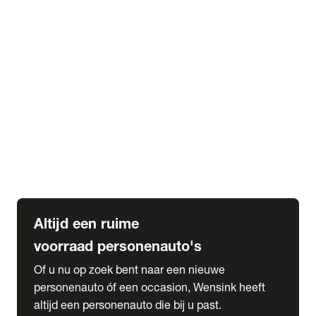
Elektrische Mercedes-Benz
Elektrische Occasions
Alles over elektrisch rijden
expand_more
Voorraad leasen
Private lease voorraad
Zakelijk lease voorraad
Occasion lease voorraad
Private Lease samenstellen
expand_more
Diensten
Expatriate Services & Diplomatic Sales
Altijd een ruime
voorraad personenauto's
Of u nu op zoek bent naar een nieuwe
personenauto óf een occasion, Wensink heeft
altijd een personenauto die bij u past.