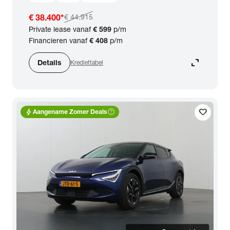
€ 38.400
*
€ 44.915
Private lease vanaf
€ 599
p/m
Financieren vanaf
€ 408
p/m
expand_content
Details
Krediettabel
bolt
help_outline
favorite
Aangename Zomer Deals