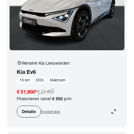
location_on
Wensink Kia Leeuwarden
Kia
Ev6
10 km
2025
Elektrisch
€ 51.900
*
€ 57.450
Financieren vanaf
€ 552
p/m
expand_content
Details
Krediettabel