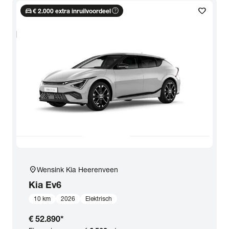
directions_car
help_outline
favorite
€ 2.000 extra inruilvoordeel
location_on
Wensink Kia Heerenveen
Kia
Ev6
10 km
2026
Elektrisch
€ 52.890
*