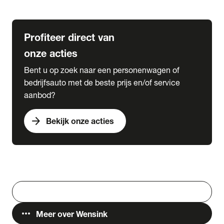
Lease & Services
Profiteer direct van
onze acties
Bent u op zoek naar een personenwagen of
bedrijfsauto met de beste prijs en/of service
aanbod?
arrow_forward
Bekijk onze acties
Vestigingen
Werken bij Wensink
search
Zoeken
more_horiz
Meer over Wensink