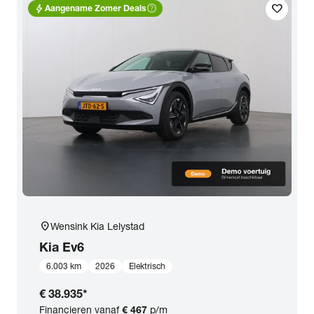
bolt
help_outline
favorite
Aangename Zomer Deals
location_on
Wensink Kia Lelystad
Kia
Ev6
6.003 km
2026
Elektrisch
€ 38.935
*
Financieren vanaf
€ 467
p/m