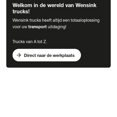
Welkom in de wereld van Wensink
trucks!
Wensink trucks heeft altijd een totaaloplossing
voor uw
transport
uitdaging!
Trucks van A tot Z.
arrow_forward
Direct naar de werkplaats
Lease
expand_more
Onderhoud
chevron_right
close
expand_more
Werkplaatsafspraak maken
Werkplaatsafspraak maken
Schade melden
expand_more
Onderhoud