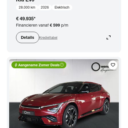
28.000 km
2026
Elektrisch
€ 49.935
*
Financieren vanaf
€ 599
p/m
expand_content
Details
Krediettabel
bolt
help_outline
favorite
Aangename Zomer Deals