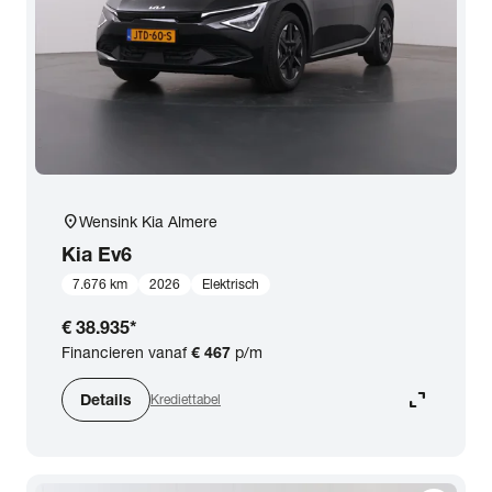
location_on
Wensink Kia Almere
Kia
Ev6
7.676 km
2026
Elektrisch
€ 38.935
*
Financieren vanaf
€ 467
p/m
expand_content
Details
Krediettabel