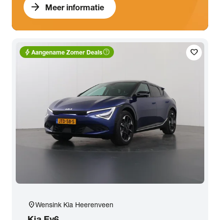
arrow_forward
Meer informatie
bolt
help_outline
favorite
Aangename Zomer Deals
location_on
Wensink Kia Heerenveen
Kia
Ev6