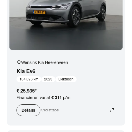
expand_more
BTW (aftrekbaar) / Marge (BTW niet aftrekbaar)
Merk & Model
close
Kia
Prijs
location_on
Wensink Kia Heerenveen
Kilometerstand
Kia
Ev6
104.096 km
2023
Elektrisch
Bouwjaar
€ 25.935
*
Financieren vanaf
€ 311
p/m
Staat van de auto
expand_content
Details
Krediettabel
Brandstof