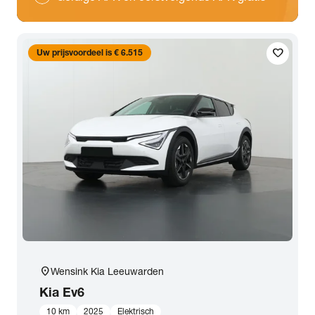
favorite
Uw prijsvoordeel is € 6.515
location_on
Wensink Kia Leeuwarden
Kia
Ev6
10 km
2025
Elektrisch