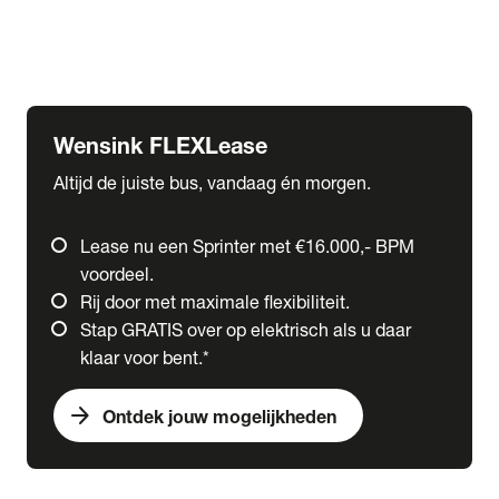
Ford
Fuso
Mercedes-Benz
Wensink FLEXLease
Altijd de juiste bus, vandaag én morgen.
Lease nu een Sprinter met €16.000,- BPM
voordeel.
Rij door met maximale flexibiliteit.
Stap GRATIS over op elektrisch als u daar
klaar voor bent.*
arrow_forward
Ontdek jouw mogelijkheden
expand_more
Trucks