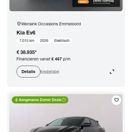
location_on
Wensink Occasions Emmeloord
Kia
Ev6
7.015 km
2026
Elektrisch
€ 38.935
*
Financieren vanaf
€ 467
p/m
expand_content
Details
Krediettabel
bolt
help_outline
favorite
Aangename Zomer Deals