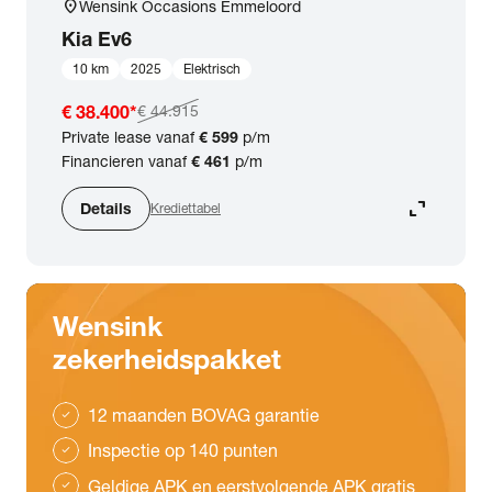
location_on
Wensink Occasions Emmeloord
Kia
Ev6
10 km
2025
Elektrisch
€ 38.400
*
€ 44.915
Private lease vanaf
€ 599
p/m
Financieren vanaf
€ 461
p/m
expand_content
Details
Krediettabel
Wensink
zekerheidspakket
12 maanden BOVAG garantie
check
Inspectie op 140 punten
check
Geldige APK en eerstvolgende APK gratis
check