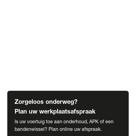
expand_more
Extra services
Beautykuur
Navigatie update
expand_more
Accessoires & onderdelen
Accessoires
Onderdelen
expand_more
Abonnementen
Alles over onze serviceabonnementen
Bandenhotel
expand_more
Schade melden
Meld hier je schade
Zorgeloos onderweg?
Plan uw werkplaatsafspraak
Is uw voertuig toe aan onderhoud, APK of een
bandenwissel? Plan online uw afspraak.