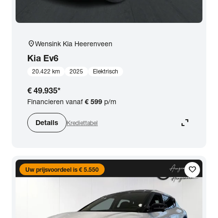
location_on
Wensink Kia Heerenveen
Kia
Ev6
20.422 km
2025
Elektrisch
€ 49.935
*
Financieren vanaf
€ 599
p/m
expand_content
Details
Krediettabel
favorite
Uw prijsvoordeel is € 5.550