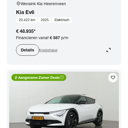
location_on
Wensink Kia Heerenveen
Kia
Ev6
20.422 km
2025
Elektrisch
€ 48.935
*
Financieren vanaf
€ 587
p/m
expand_content
Details
Krediettabel
bolt
help_outline
favorite
Aangename Zomer Deals