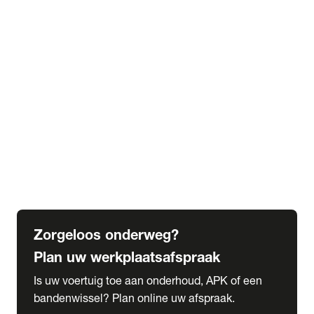
expand_more
Extra services
Beautykuur
Navigatie update
expand_more
Accessoires & onderdelen
Accessoires
Onderdelen
expand_more
Abonnementen
Alles over onze serviceabonnementen
Bandenhotel
expand_more
Schade melden
Meld hier je schade
Zorgeloos onderweg?
Plan uw werkplaatsafspraak
Is uw voertuig toe aan onderhoud, APK of een
bandenwissel? Plan online uw afspraak.