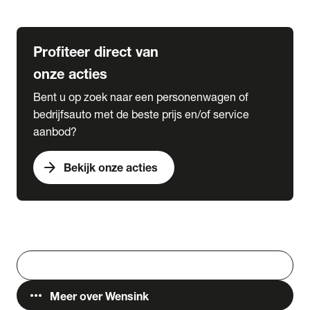
Lease & Services
Profiteer direct van
onze acties
Bent u op zoek naar een personenwagen of
bedrijfsauto met de beste prijs en/of service
aanbod?
arrow_forward
Bekijk onze acties
Vestigingen
Werken bij Wensink
search
Zoeken
more_horiz
Meer over Wensink