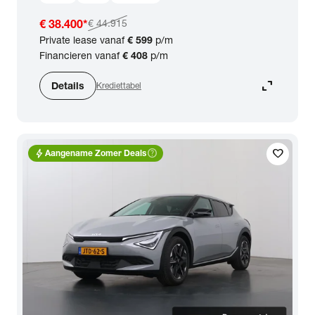
€ 38.400
*
€ 44.915
Private lease vanaf
€ 599
p/m
Financieren vanaf
€ 408
p/m
expand_content
Details
Krediettabel
bolt
help_outline
favorite
Aangename Zomer Deals