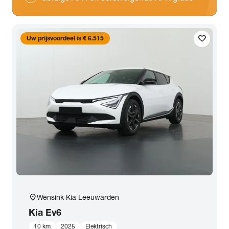
favorite
Uw prijsvoordeel is € 6.515
location_on
Wensink Kia Leeuwarden
Kia
Ev6
10 km
2025
Elektrisch