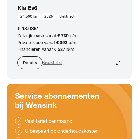
Kia
Ev6
21.590 km
2025
Elektrisch
€ 43.935
*
Zakelijk lease vanaf
€ 760
p/m
Private lease vanaf
€ 892
p/m
Financieren vanaf
€ 527
p/m
expand_content
Details
Krediettabel
Service abonnementen
bij Wensink
Vast tarief per maand
check
U bespaart op onderhoudskosten
check