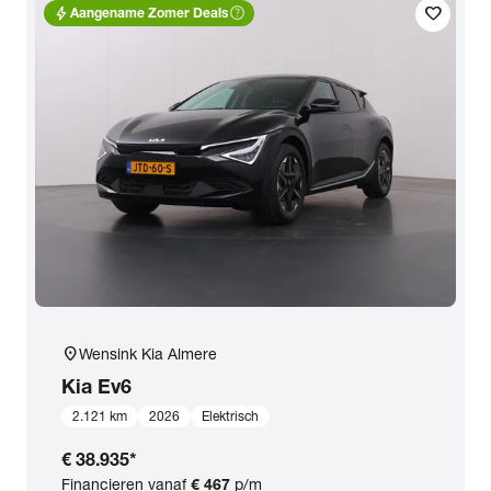
bolt
help_outline
favorite
Aangename Zomer Deals
location_on
Wensink Kia Almere
Kia
Ev6
2.121 km
2026
Elektrisch
€ 38.935
*
Financieren vanaf
€ 467
p/m