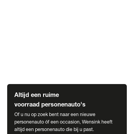
Elektrische Mercedes-Benz
Elektrische Occasions
Alles over elektrisch rijden
expand_more
Voorraad leasen
Private lease voorraad
Zakelijk lease voorraad
Occasion lease voorraad
Private Lease samenstellen
expand_more
Diensten
Expatriate Services & Diplomatic Sales
Altijd een ruime
voorraad personenauto's
Of u nu op zoek bent naar een nieuwe
personenauto óf een occasion, Wensink heeft
altijd een personenauto die bij u past.