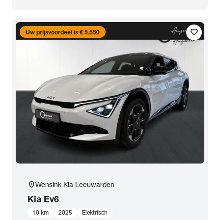
favorite
Uw prijsvoordeel is € 5.550
location_on
Wensink Kia Leeuwarden
Kia
Ev6
10 km
2025
Elektrisch