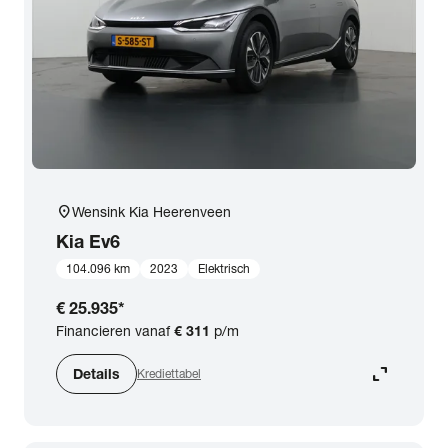
expand_more
BTW (aftrekbaar) / Marge (BTW niet aftrekbaar)
Merk & Model
close
Kia
Prijs
location_on
Wensink Kia Heerenveen
Kilometerstand
Kia
Ev6
104.096 km
2023
Elektrisch
Bouwjaar
€ 25.935
*
Financieren vanaf
€ 311
p/m
Staat van de auto
expand_content
Details
Krediettabel
Brandstof