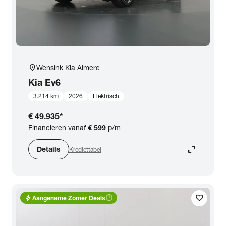
location_on
Wensink Kia Almere
Kia
Ev6
3.214 km
2026
Elektrisch
€ 49.935
*
Financieren vanaf
€ 599
p/m
expand_content
Details
Krediettabel
bolt
help_outline
favorite
Aangename Zomer Deals