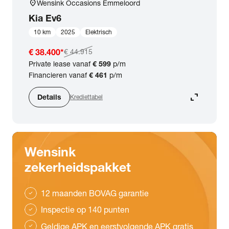
location_on
Wensink Occasions Emmeloord
Kia
Ev6
10 km
2025
Elektrisch
€ 38.400
*
€ 44.915
Private lease vanaf
€ 599
p/m
Financieren vanaf
€ 461
p/m
expand_content
Details
Krediettabel
Wensink
zekerheidspakket
12 maanden BOVAG garantie
check
Inspectie op 140 punten
check
Geldige APK en eerstvolgende APK gratis
check