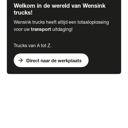
Welkom in de wereld van Wensink
trucks!
Wensink trucks heeft altijd een totaaloplossing
voor uw
transport
uitdaging!
Trucks van A tot Z.
arrow_forward
Direct naar de werkplaats
Lease
expand_more
Onderhoud
chevron_right
close
expand_more
Werkplaatsafspraak maken
Werkplaatsafspraak maken
Schade melden
expand_more
Onderhoud