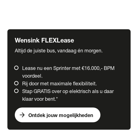
Ford
Fuso
Mercedes-Benz
Wensink FLEXLease
Altijd de juiste bus, vandaag én morgen.
Lease nu een Sprinter met €16.000,- BPM
voordeel.
Rij door met maximale flexibiliteit.
Stap GRATIS over op elektrisch als u daar
klaar voor bent.*
arrow_forward
Ontdek jouw mogelijkheden
expand_more
Trucks