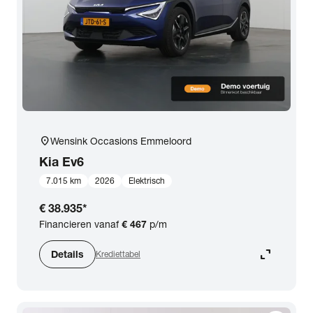
location_on
Wensink Occasions Emmeloord
Kia
Ev6
7.015 km
2026
Elektrisch
€ 38.935
*
Financieren vanaf
€ 467
p/m
expand_content
Details
Krediettabel