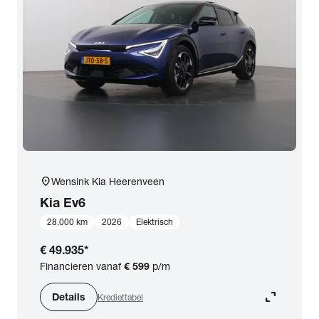
location_on
Wensink Kia Heerenveen
Kia
Ev6
28.000 km
2026
Elektrisch
€ 49.935
*
Financieren vanaf
€ 599
p/m
expand_content
Details
Krediettabel