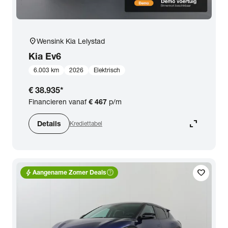
location_on
Wensink Kia Lelystad
Kia
Ev6
6.003 km
2026
Elektrisch
€ 38.935
*
Financieren vanaf
€ 467
p/m
expand_content
Details
Krediettabel
bolt
help_outline
favorite
Aangename Zomer Deals