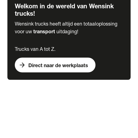
Welkom in de wereld van Wensink
trucks!
Wensink trucks heeft altijd een totaaloplossing
voor uw
transport
uitdaging!
Trucks van A tot Z.
arrow_forward
Direct naar de werkplaats
Lease
expand_more
Onderhoud
chevron_right
close
expand_more
Werkplaatsafspraak maken
Werkplaatsafspraak maken
Schade melden
expand_more
Onderhoud