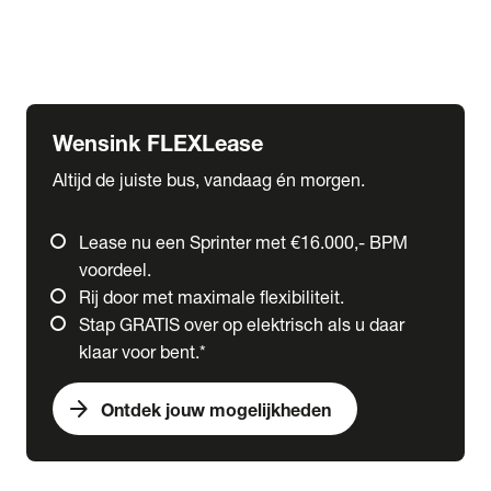
Ford
Fuso
Mercedes-Benz
Wensink FLEXLease
Altijd de juiste bus, vandaag én morgen.
Lease nu een Sprinter met €16.000,- BPM
voordeel.
Rij door met maximale flexibiliteit.
Stap GRATIS over op elektrisch als u daar
klaar voor bent.*
arrow_forward
Ontdek jouw mogelijkheden
expand_more
Trucks