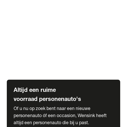
Elektrische Mercedes-Benz
Elektrische Occasions
Alles over elektrisch rijden
expand_more
Voorraad leasen
Private lease voorraad
Zakelijk lease voorraad
Occasion lease voorraad
Private Lease samenstellen
expand_more
Diensten
Expatriate Services & Diplomatic Sales
Altijd een ruime
voorraad personenauto's
Of u nu op zoek bent naar een nieuwe
personenauto óf een occasion, Wensink heeft
altijd een personenauto die bij u past.