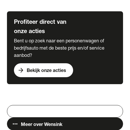
Lease & Services
Profiteer direct van
onze acties
Bent u op zoek naar een personenwagen of
bedrijfsauto met de beste prijs en/of service
aanbod?
arrow_forward
Bekijk onze acties
Vestigingen
Werken bij Wensink
search
Zoeken
more_horiz
Meer over Wensink