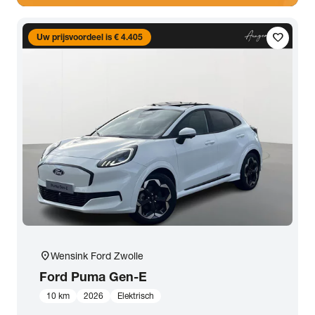
favorite
Uw prijsvoordeel is € 4.405
location_on
Wensink Ford Zwolle
Ford
Puma Gen-E
10 km
2026
Elektrisch