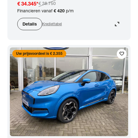
€ 34.345
*
€ 38.750
Financieren vanaf
€ 420
p/m
expand_content
Details
Krediettabel
favorite
Uw prijsvoordeel is € 2.355