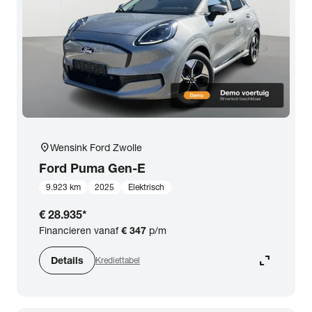
expand_more
BTW (aftrekbaar) / Marge (BTW niet aftrekbaar)
Merk & Model
close
Ford
Prijs
location_on
Wensink Ford Zwolle
Kilometerstand
Ford
Puma Gen-E
9.923 km
2025
Elektrisch
Bouwjaar
€ 28.935
*
Financieren vanaf
€ 347
p/m
Staat van de auto
expand_content
Details
Krediettabel
Brandstof