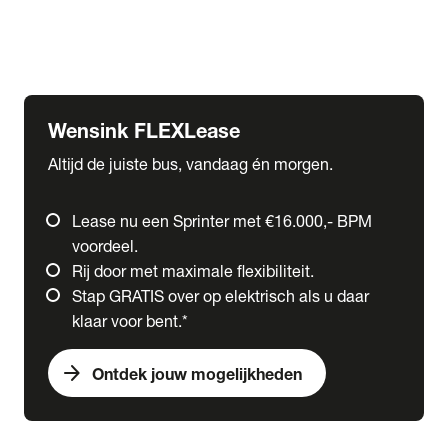
Ford
Fuso
Mercedes-Benz
Wensink FLEXLease
Altijd de juiste bus, vandaag én morgen.
Lease nu een Sprinter met €16.000,- BPM
voordeel.
Rij door met maximale flexibiliteit.
Stap GRATIS over op elektrisch als u daar
klaar voor bent.*
arrow_forward
Ontdek jouw mogelijkheden
expand_more
Trucks