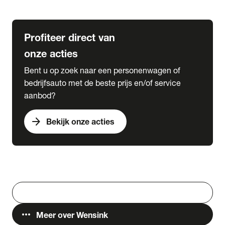
Lease & Services
Profiteer direct van
onze acties
Bent u op zoek naar een personenwagen of
bedrijfsauto met de beste prijs en/of service
aanbod?
arrow_forward
Bekijk onze acties
Vestigingen
Werken bij Wensink
search
Zoeken
more_horiz
Meer over Wensink