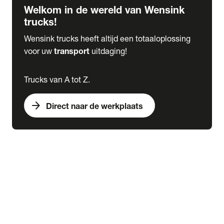
Welkom in de wereld van Wensink
trucks!
Wensink trucks heeft altijd een totaaloplossing
voor uw
transport
uitdaging!
Trucks van A tot Z.
arrow_forward
Direct naar de werkplaats
Lease
expand_more
Onderhoud
chevron_right
close
expand_more
Werkplaatsafspraak maken
Werkplaatsafspraak maken
Schade melden
expand_more
Onderhoud