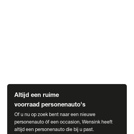
Elektrische Mercedes-Benz
Elektrische Occasions
Alles over elektrisch rijden
expand_more
Voorraad leasen
Private lease voorraad
Zakelijk lease voorraad
Occasion lease voorraad
Private Lease samenstellen
expand_more
Diensten
Expatriate Services & Diplomatic Sales
Altijd een ruime
voorraad personenauto's
Of u nu op zoek bent naar een nieuwe
personenauto óf een occasion, Wensink heeft
altijd een personenauto die bij u past.