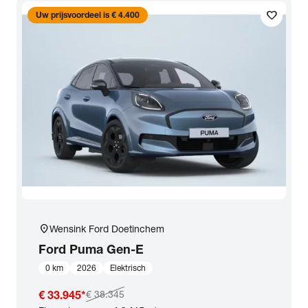
favorite
Transmissie
Uw prijsvoordeel is € 4.400
Opties
Carrosserie
Basiskleur
Aantal zitplaatsen
location_on
Wensink Ford Doetinchem
Aantal deuren
Ford
Puma Gen-E
0 km
2026
Elektrisch
Vestiging
€ 33.945
*
€ 38.345