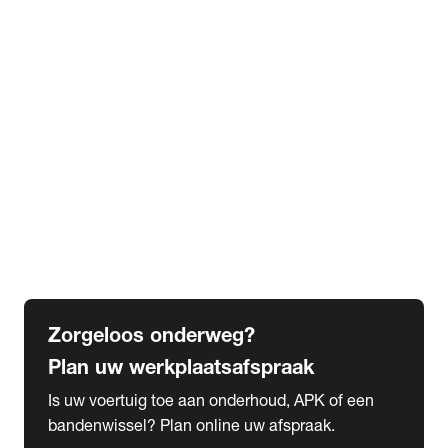
expand_more
Extra services
Beautykuur
Navigatie update
expand_more
Accessoires & onderdelen
Accessoires
Onderdelen
expand_more
Abonnementen
Alles over onze serviceabonnementen
Bandenhotel
expand_more
Schade melden
Meld hier je schade
Zorgeloos onderweg?
Plan uw werkplaatsafspraak
Is uw voertuig toe aan onderhoud, APK of een
bandenwissel? Plan online uw afspraak.