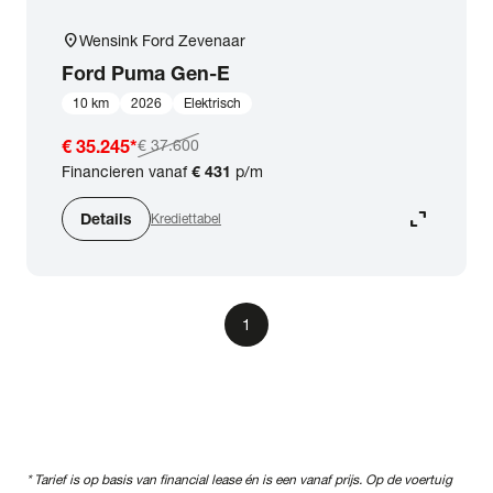
location_on
Wensink Ford Zevenaar
Ford
Puma Gen-E
10 km
2026
Elektrisch
€ 35.245
*
€ 37.600
Financieren vanaf
€ 431
p/m
expand_content
Details
Krediettabel
1
* Tarief is op basis van financial lease én is een vanaf prijs. Op de voertuig