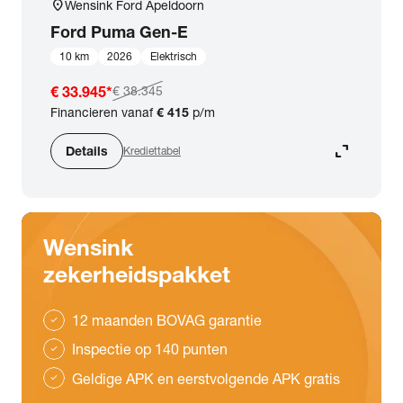
location_on
Wensink Ford Apeldoorn
Ford
Puma Gen-E
10 km
2026
Elektrisch
€ 33.945
*
€ 38.345
Financieren vanaf
€ 415
p/m
expand_content
Details
Krediettabel
Wensink
zekerheidspakket
12 maanden BOVAG garantie
check
Inspectie op 140 punten
check
Geldige APK en eerstvolgende APK gratis
check