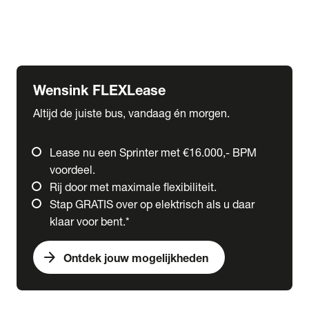
Ford
Fuso
Mercedes-Benz
Wensink FLEXLease
Altijd de juiste bus, vandaag én morgen.
Lease nu een Sprinter met €16.000,- BPM
voordeel.
Rij door met maximale flexibiliteit.
Stap GRATIS over op elektrisch als u daar
klaar voor bent.*
arrow_forward
Ontdek jouw mogelijkheden
expand_more
Trucks