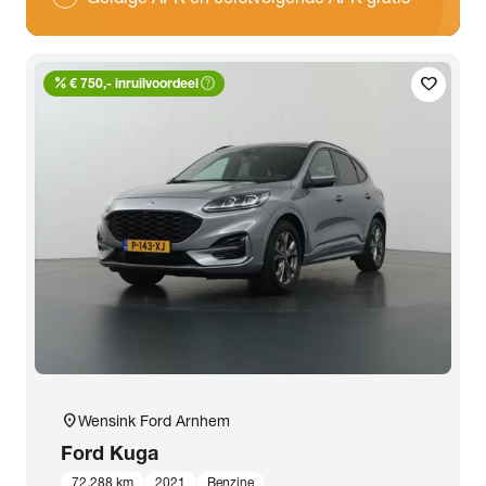
percent
help_outline
favorite
€ 750,- inruilvoordeel
location_on
Wensink Ford Arnhem
Ford
Kuga
72.288 km
2021
Benzine