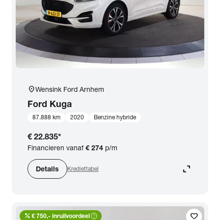
location_on
Wensink Ford Arnhem
Ford
Kuga
87.888 km
2020
Benzine hybride
€ 22.835
*
Financieren vanaf
€ 274
p/m
expand_content
Details
Krediettabel
percent
help_outline
favorite
€ 750,- inruilvoordeel