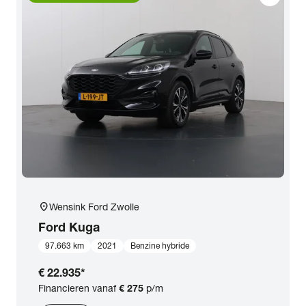
location_on
Wensink Ford Zwolle
Ford
Kuga
97.663 km
2021
Benzine hybride
€ 22.935
*
Financieren vanaf
€ 275
p/m