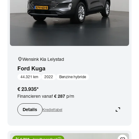
location_on
Wensink Kia Lelystad
Ford
Kuga
44.321 km
2022
Benzine hybride
€ 23.935
*
Financieren vanaf
€ 287
p/m
expand_content
Details
Krediettabel