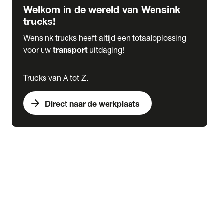
Welkom in de wereld van Wensink
trucks!
Wensink trucks heeft altijd een totaaloplossing
voor uw
transport
uitdaging!
Trucks van A tot Z.
arrow_forward
Direct naar de werkplaats
Lease
expand_more
Onderhoud
chevron_right
close
expand_more
Werkplaatsafspraak maken
Werkplaatsafspraak maken
Schade melden
expand_more
Onderhoud