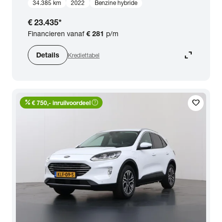
34.385 km
2022
Benzine hybride
€ 23.435
*
Financieren vanaf
€ 281
p/m
expand_content
Details
Krediettabel
percent
help_outline
favorite
€ 750,- inruilvoordeel