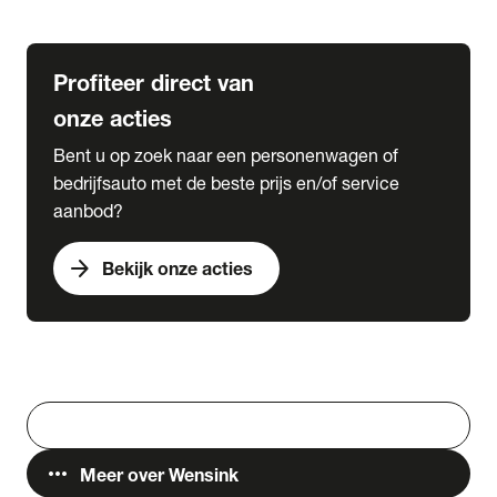
Lease & Services
Profiteer direct van
onze acties
Bent u op zoek naar een personenwagen of
bedrijfsauto met de beste prijs en/of service
aanbod?
arrow_forward
Bekijk onze acties
Vestigingen
Werken bij Wensink
search
Zoeken
more_horiz
Meer over Wensink