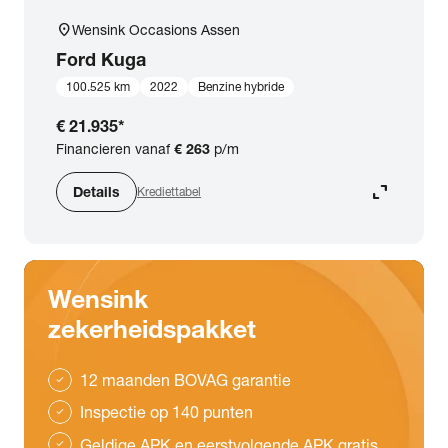
location_on
Wensink Occasions Assen
Ford
Kuga
100.525 km
2022
Benzine hybride
€ 21.935
*
Financieren vanaf
€ 263
p/m
expand_content
Details
Krediettabel
Wensink
zekerheidspakket
12 maanden BOVAG garantie
check
Inspectie op 140 punten
check
Geldige APK en eerstvolgende APK gratis
check