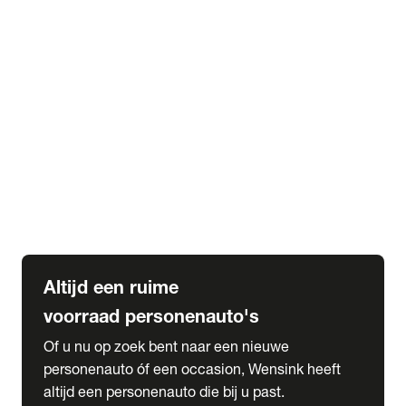
Elektrische Mercedes-Benz
Elektrische Occasions
Alles over elektrisch rijden
expand_more
Voorraad leasen
Private lease voorraad
Zakelijk lease voorraad
Occasion lease voorraad
Private Lease samenstellen
expand_more
Diensten
Expatriate Services & Diplomatic Sales
Altijd een ruime
voorraad personenauto's
Of u nu op zoek bent naar een nieuwe
personenauto óf een occasion, Wensink heeft
altijd een personenauto die bij u past.