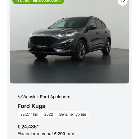
percent
help_outline
favorite
€ 750,- inruilvoordeel
location_on
Wensink Ford Apeldoorn
Ford
Kuga
85.277 km
2022
Benzine hybride
€ 24.435
*
Financieren vanaf
€ 293
p/m