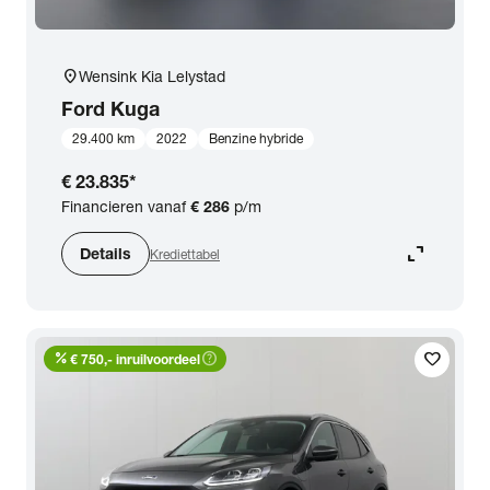
location_on
Wensink Kia Lelystad
Ford
Kuga
29.400 km
2022
Benzine hybride
€ 23.835
*
Financieren vanaf
€ 286
p/m
expand_content
Details
Krediettabel
percent
help_outline
favorite
€ 750,- inruilvoordeel