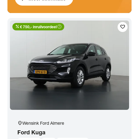
percent
help_outline
favorite
€ 750,- inruilvoordeel
location_on
Wensink Ford Almere
Ford
Kuga