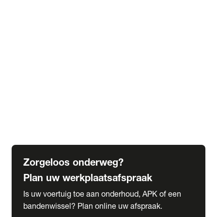
expand_more
Extra services
Beautykuur
Navigatie update
expand_more
Accessoires & onderdelen
Accessoires
Onderdelen
expand_more
Abonnementen
Alles over onze serviceabonnementen
Bandenhotel
expand_more
Schade melden
Meld hier je schade
Zorgeloos onderweg?
Plan uw werkplaatsafspraak
Is uw voertuig toe aan onderhoud, APK of een
bandenwissel? Plan online uw afspraak.