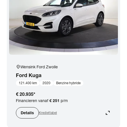
expand_more
BTW (aftrekbaar) / Marge (BTW niet aftrekbaar)
Merk & Model
close
Ford
Prijs
Kilometerstand
location_on
Wensink Ford Zwolle
Ford
Kuga
Bouwjaar
121.400 km
2020
Benzine hybride
€ 20.935
*
Staat van de auto
Financieren vanaf
€ 251
p/m
expand_content
Details
Krediettabel
Brandstof