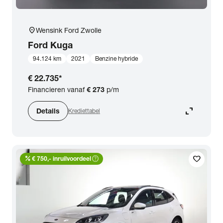
location_on
Wensink Ford Zwolle
Ford
Kuga
94.124 km
2021
Benzine hybride
€ 22.735
*
Financieren vanaf
€ 273
p/m
expand_content
Details
Krediettabel
percent
help_outline
favorite
€ 750,- inruilvoordeel