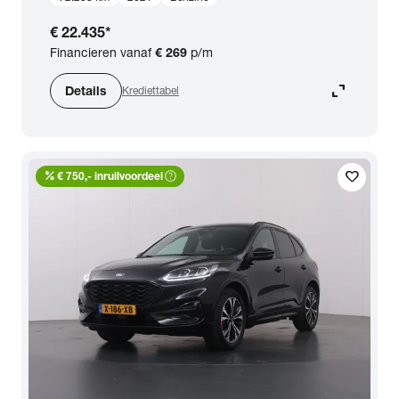
€ 22.435
*
Financieren vanaf
€ 269
p/m
expand_content
Details
Krediettabel
percent
help_outline
favorite
€ 750,- inruilvoordeel