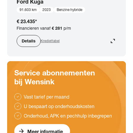
Ford
Kuga
91.603 km
2023
Benzine hybride
€ 23.435
*
Financieren vanaf
€ 281
p/m
expand_content
Details
Krediettabel
Service abonnementen
bij Wensink
Vast tarief per maand
check
U bespaart op onderhoudskosten
check
Onderhoud, APK en pechhulp inbegrepen
check
arrow_forward
Meer informatie