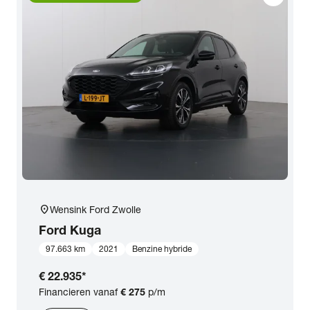
location_on
Wensink Ford Zwolle
Ford
Kuga
97.663 km
2021
Benzine hybride
€ 22.935
*
Financieren vanaf
€ 275
p/m