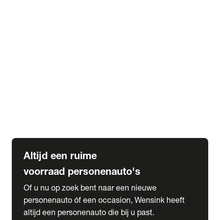
Elektrische Mercedes-Benz
Elektrische Occasions
Alles over elektrisch rijden
expand_more
Voorraad leasen
Private lease voorraad
Zakelijk lease voorraad
Occasion lease voorraad
Private Lease samenstellen
expand_more
Diensten
Expatriate Services & Diplomatic Sales
Altijd een ruime
voorraad personenauto's
Of u nu op zoek bent naar een nieuwe
personenauto óf een occasion, Wensink heeft
altijd een personenauto die bij u past.