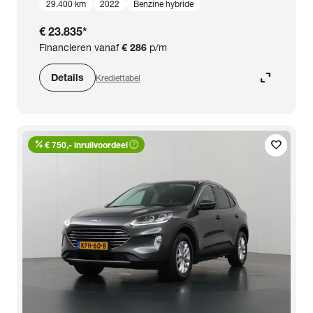
29.400 km
2022
Benzine hybride
€ 23.835
*
Financieren vanaf
€ 286
p/m
expand_content
Details
Krediettabel
percent
help_outline
favorite
€ 750,- inruilvoordeel