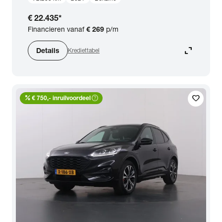
€ 22.435
*
Financieren vanaf
€ 269
p/m
expand_content
Details
Krediettabel
percent
help_outline
favorite
€ 750,- inruilvoordeel