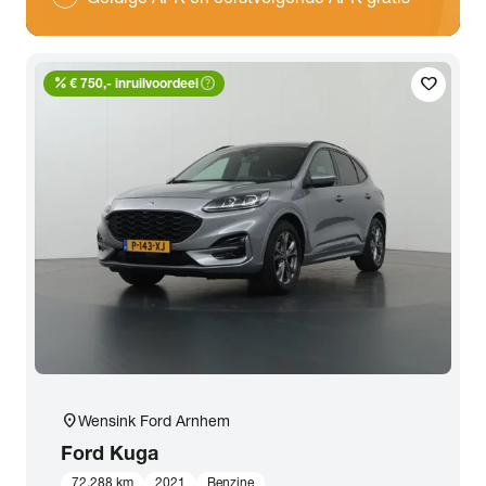
percent
help_outline
favorite
€ 750,- inruilvoordeel
location_on
Wensink Ford Arnhem
Ford
Kuga
72.288 km
2021
Benzine