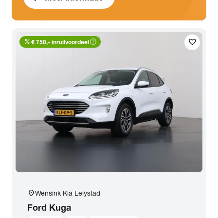
percent
help_outline
favorite
€ 750,- inruilvoordeel
location_on
Wensink Kia Lelystad
Ford
Kuga