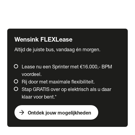
Ford
Fuso
Mercedes-Benz
Wensink FLEXLease
Altijd de juiste bus, vandaag én morgen.
Lease nu een Sprinter met €16.000,- BPM
voordeel.
Rij door met maximale flexibiliteit.
Stap GRATIS over op elektrisch als u daar
klaar voor bent.*
arrow_forward
Ontdek jouw mogelijkheden
expand_more
Trucks