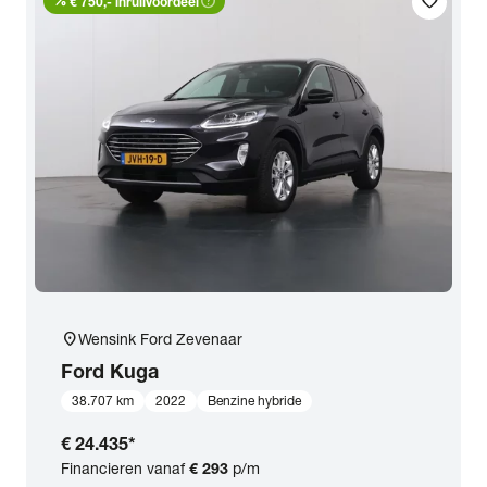
percent
help_outline
favorite
€ 750,- inruilvoordeel
location_on
Wensink Ford Zevenaar
Ford
Kuga
38.707 km
2022
Benzine hybride
€ 24.435
*
Financieren vanaf
€ 293
p/m