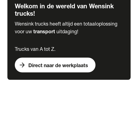
Welkom in de wereld van Wensink
trucks!
Wensink trucks heeft altijd een totaaloplossing
voor uw
transport
uitdaging!
Trucks van A tot Z.
arrow_forward
Direct naar de werkplaats
Lease
expand_more
Onderhoud
chevron_right
close
expand_more
Werkplaatsafspraak maken
Werkplaatsafspraak maken
Schade melden
expand_more
Onderhoud