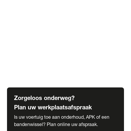
expand_more
Extra services
Beautykuur
Navigatie update
expand_more
Accessoires & onderdelen
Accessoires
Onderdelen
expand_more
Abonnementen
Alles over onze serviceabonnementen
Bandenhotel
expand_more
Schade melden
Meld hier je schade
Zorgeloos onderweg?
Plan uw werkplaatsafspraak
Is uw voertuig toe aan onderhoud, APK of een
bandenwissel? Plan online uw afspraak.