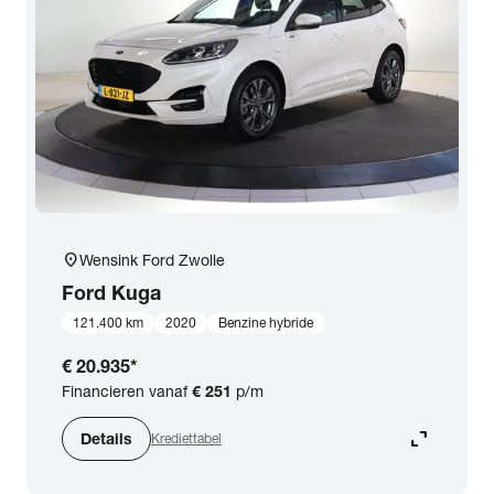
expand_more
BTW (aftrekbaar) / Marge (BTW niet aftrekbaar)
Merk & Model
close
Ford
Prijs
Kilometerstand
location_on
Wensink Ford Zwolle
Ford
Kuga
Bouwjaar
121.400 km
2020
Benzine hybride
€ 20.935
*
Staat van de auto
Financieren vanaf
€ 251
p/m
expand_content
Details
Krediettabel
Brandstof