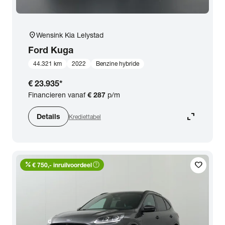
location_on
Wensink Kia Lelystad
Ford
Kuga
44.321 km
2022
Benzine hybride
€ 23.935
*
Financieren vanaf
€ 287
p/m
expand_content
Details
Krediettabel
percent
help_outline
favorite
€ 750,- inruilvoordeel