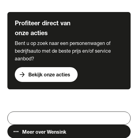
Lease & Services
Profiteer direct van
onze acties
Bent u op zoek naar een personenwagen of
bedrijfsauto met de beste prijs en/of service
aanbod?
arrow_forward
Bekijk onze acties
Vestigingen
Werken bij Wensink
search
Zoeken
more_horiz
Meer over Wensink