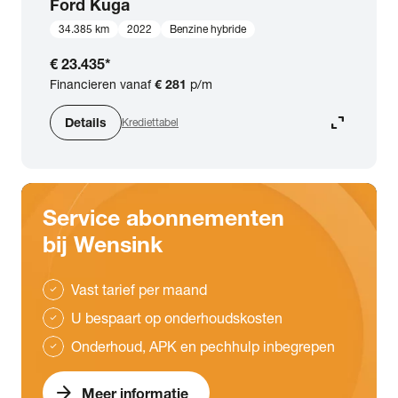
Ford
Kuga
34.385 km
2022
Benzine hybride
€ 23.435
*
Financieren vanaf
€ 281
p/m
expand_content
Details
Krediettabel
Service abonnementen
bij Wensink
Vast tarief per maand
check
U bespaart op onderhoudskosten
check
Onderhoud, APK en pechhulp inbegrepen
check
arrow_forward
Meer informatie