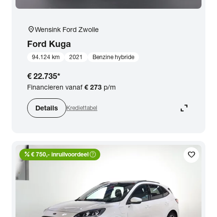
location_on
Wensink Ford Zwolle
Ford
Kuga
94.124 km
2021
Benzine hybride
€ 22.735
*
Financieren vanaf
€ 273
p/m
expand_content
Details
Krediettabel
percent
help_outline
favorite
€ 750,- inruilvoordeel