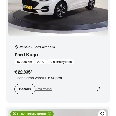
location_on
Wensink Ford Arnhem
Ford
Kuga
87.888 km
2020
Benzine hybride
€ 22.835
*
Financieren vanaf
€ 274
p/m
expand_content
Details
Krediettabel
percent
help_outline
favorite
€ 750,- inruilvoordeel