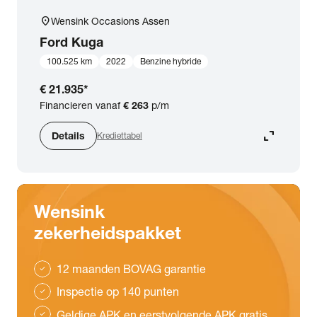
location_on
Wensink Occasions Assen
Ford
Kuga
100.525 km
2022
Benzine hybride
€ 21.935
*
Financieren vanaf
€ 263
p/m
expand_content
Details
Krediettabel
Wensink
zekerheidspakket
12 maanden BOVAG garantie
check
Inspectie op 140 punten
check
Geldige APK en eerstvolgende APK gratis
check