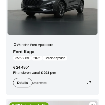
location_on
Wensink Ford Apeldoorn
Ford
Kuga
85.277 km
2022
Benzine hybride
€ 24.435
*
Financieren vanaf
€ 293
p/m
expand_content
Details
Krediettabel