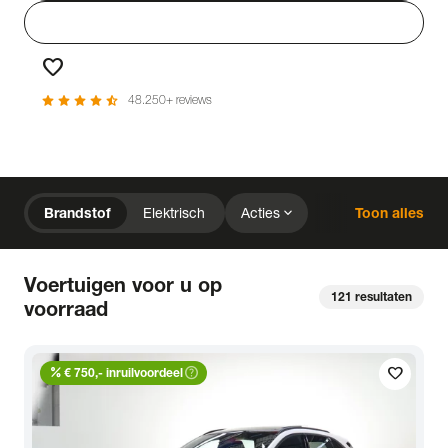
person
Login
favorite
Favorieten
star
star
star
star
star_half
48.250+ reviews
chevron_right
Home
Voorraad
expand_more
Brandstof
Elektrisch
Acties
Toon alles
expand_more
close
expand_more
expand_more
Merk & Model (2)
Prijs
Kilometerstand
close
Voertuigen voor u op
expand_more
expand_more
expand_more
Bouwjaar
Staat van de auto
Brandstof
121
resultaten
voorraad
expand_more
expand_more
expand_more
Transmissie
Opties
Carrosserie
local_gas_station
bolt
Brandstof
Elektrisch
percent
expand_more
help_outline
expand_more
favorite
expand_more
Basiskleur
Aantal zitplaatsen
Aantal deuren
€ 750,- inruilvoordeel
expand_more
Vestiging
Uitgelicht