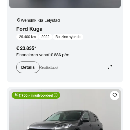
location_on
Wensink Kia Lelystad
Ford
Kuga
29.400 km
2022
Benzine hybride
€ 23.835
*
Financieren vanaf
€ 286
p/m
expand_content
Details
Krediettabel
percent
help_outline
favorite
€ 750,- inruilvoordeel