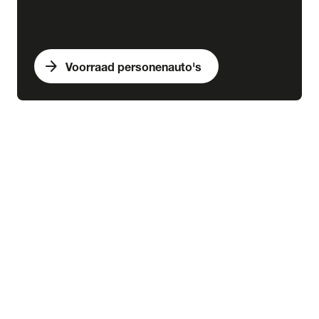
arrow_forward
Voorraad personenauto's
expand_more
Bedrijfswagens
chevron_right
close
expand_more
Voorraad bedrijfswagens
Alle voorraad bedrijfswagens
Voorraad nieuw
Voorraad occasions
Voorraad hybride
Voorraad elektrisch
expand_more
Nieuw
Alle voorraad nieuw
Voorraad Ford