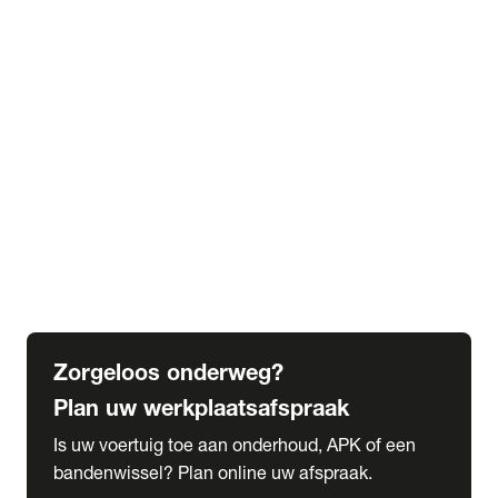
expand_more
Extra services
Beautykuur
Navigatie update
expand_more
Accessoires & onderdelen
Accessoires
Onderdelen
expand_more
Abonnementen
Alles over onze serviceabonnementen
Bandenhotel
expand_more
Schade melden
Meld hier je schade
Zorgeloos onderweg?
Plan uw werkplaatsafspraak
Is uw voertuig toe aan onderhoud, APK of een
bandenwissel? Plan online uw afspraak.