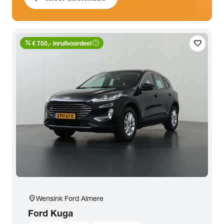
percent
help_outline
favorite
€ 750,- inruilvoordeel
location_on
Wensink Ford Almere
Ford
Kuga