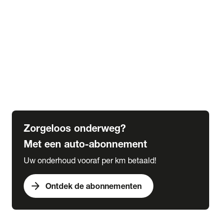
Alle kennisbank artikelen
Veranderingen wegenbelasting tot 2030
Alles over bijtelling
5 tips voor de winter
6 tips voor de herfst
Verplicht in het buitenland
Wat is een grote beurt
Wat is een kleine beurt
Zorgeloos onderweg?
Met een auto-abonnement
Uw onderhoud vooraf per km betaald!
arrow_forward
Ontdek de abonnementen
expand_more
Acties