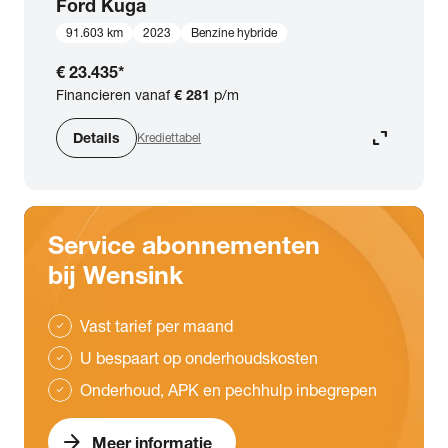
Ford
Kuga
91.603 km
2023
Benzine hybride
€ 23.435
*
Financieren vanaf
€ 281
p/m
expand_content
Details
Krediettabel
Service abonnementen
bij Wensink
Vast tarief per maand
check
U bespaart op onderhoudskosten
check
Onderhoud, APK en pechhulp inbegrepen
check
arrow_forward
Meer informatie