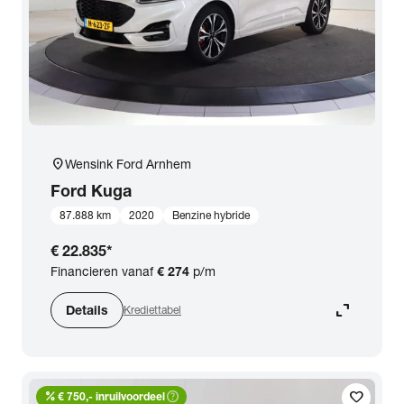
location_on
Wensink Ford Arnhem
Ford
Kuga
87.888 km
2020
Benzine hybride
€ 22.835
*
Financieren vanaf
€ 274
p/m
expand_content
Details
Krediettabel
percent
help_outline
favorite
€ 750,- inruilvoordeel