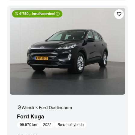
Transmissie
percent
help_outline
favorite
€ 750,- inruilvoordeel
Opties
Carrosserie
Basiskleur
Aantal zitplaatsen
Aantal deuren
location_on
Wensink Ford Doetinchem
Ford
Kuga
Vestiging
99.970 km
2022
Benzine hybride