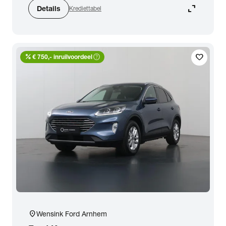
expand_content
Details
Krediettabel
percent
help_outline
favorite
€ 750,- inruilvoordeel
location_on
Wensink Ford Arnhem