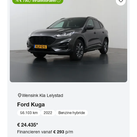
percent
help_outline
favorite
€ 750,- inruilvoordeel
location_on
Wensink Kia Lelystad
Ford
Kuga
56.103 km
2022
Benzine hybride
€ 24.435
*
Financieren vanaf
€ 293
p/m