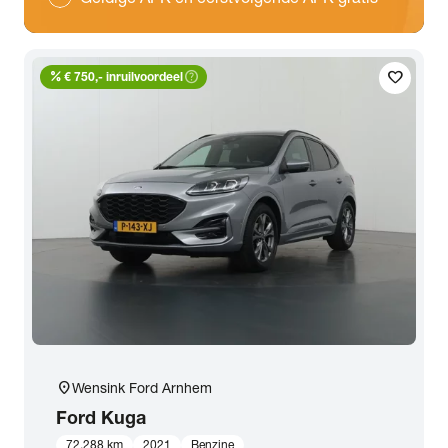
percent
help_outline
favorite
€ 750,- inruilvoordeel
location_on
Wensink Ford Arnhem
Ford
Kuga
72.288 km
2021
Benzine