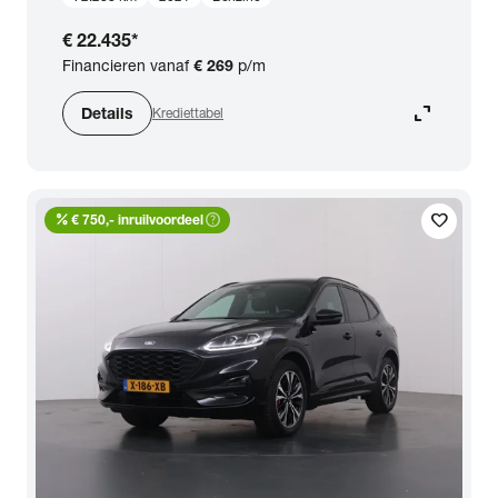
€ 22.435
*
Financieren vanaf
€ 269
p/m
expand_content
Details
Krediettabel
percent
help_outline
favorite
€ 750,- inruilvoordeel