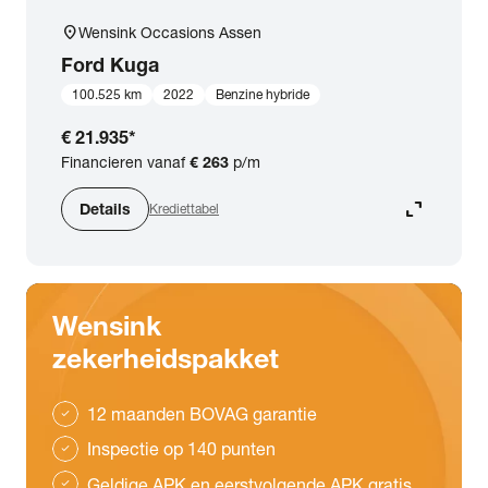
location_on
Wensink Occasions Assen
Ford
Kuga
100.525 km
2022
Benzine hybride
€ 21.935
*
Financieren vanaf
€ 263
p/m
expand_content
Details
Krediettabel
Wensink
zekerheidspakket
12 maanden BOVAG garantie
check
Inspectie op 140 punten
check
Geldige APK en eerstvolgende APK gratis
check