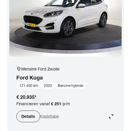
expand_more
BTW (aftrekbaar) / Marge (BTW niet aftrekbaar)
Merk & Model
close
Ford
Prijs
Kilometerstand
location_on
Wensink Ford Zwolle
Ford
Kuga
Bouwjaar
121.400 km
2020
Benzine hybride
€ 20.935
*
Staat van de auto
Financieren vanaf
€ 251
p/m
expand_content
Details
Krediettabel
Brandstof