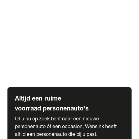
Elektrische Mercedes-Benz
Elektrische Occasions
Alles over elektrisch rijden
expand_more
Voorraad leasen
Private lease voorraad
Zakelijk lease voorraad
Occasion lease voorraad
Private Lease samenstellen
expand_more
Diensten
Expatriate Services & Diplomatic Sales
Altijd een ruime
voorraad personenauto's
Of u nu op zoek bent naar een nieuwe
personenauto óf een occasion, Wensink heeft
altijd een personenauto die bij u past.