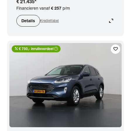
€ 21.435
*
BTW (aftrekbaar) / Marge (BTW niet
Financieren vanaf
€ 257
p/m
aftrekbaar)
expand_content
Details
Krediettabel
Zoeken
percent
help_outline
favorite
€ 750,- inruilvoordeel
arrow_forward
Toon 121 resultaten