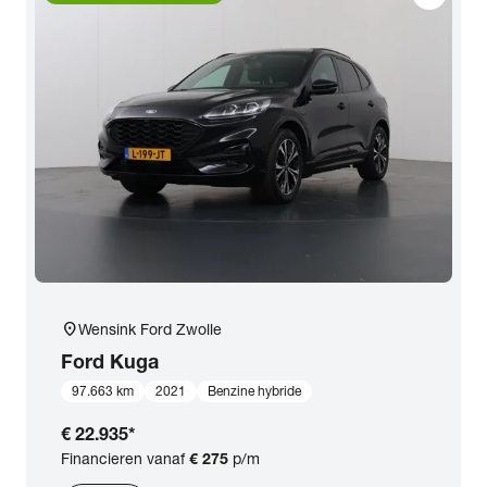
location_on
Wensink Ford Zwolle
Ford
Kuga
97.663 km
2021
Benzine hybride
€ 22.935
*
Financieren vanaf
€ 275
p/m