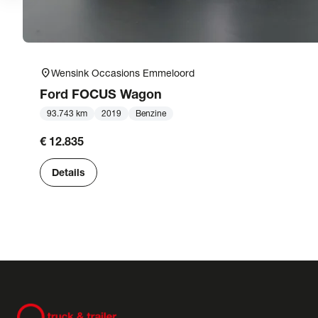
location_on
Wensink Occasions Emmeloord
Ford
FOCUS Wagon
93.743 km
2019
Benzine
€ 12.835
Details