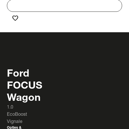
work
Werken bij Truck & Trailer
favorite
Favorieten
Ford
FOCUS
Wagon
1.0
EcoBoost
Vignale
Opties &