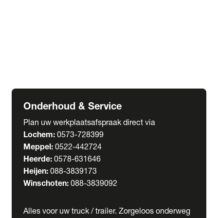
Welgro Bulkwagens
RMO Tankwagens
expand_more
Service
Serviceabonnementen
Verhuur
Wasstraat
Onderhoud & Service
Plan uw werkplaatsafspraak direct via
Lochem:
0573-728399
Meppel:
0522-442724
Heerde:
0578-631646
Heijen:
088-3839173
Winschoten:
088-3839092
Alles voor uw truck / trailer. Zorgeloos onderweg