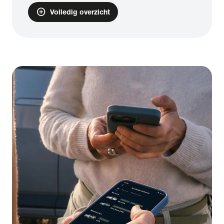
add_circle
Volledig overzicht