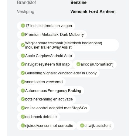
Brandstof
Benzine
Vestiging
Wensink Ford Arnhem
check_circle
17 inch lichtmetalen velgen
check_circle
Premium Metaallak: Dark Mulberry
Wegklapbare trekhaak (elektrisch bedienbaar)
check_circle
inclusief Trailer Sway Assist
check_circle
Apple Carplay/Android Auto
check_circle
check_circle
navigatiesysteem full map
airco (automatisch)
check_circle
Bekleding Vignale: Windsor leder in Ebony
check_circle
voorstoelen verwarmd
check_circle
Autonomous Emergency Braking
check_circle
bots herkenning en activatie
check_circle
cruise control adaptief met Stop&Go
check_circle
dodehoek detectie
check_circle
check_circle
rijstrooksensor met correctie
uitwijk assistent