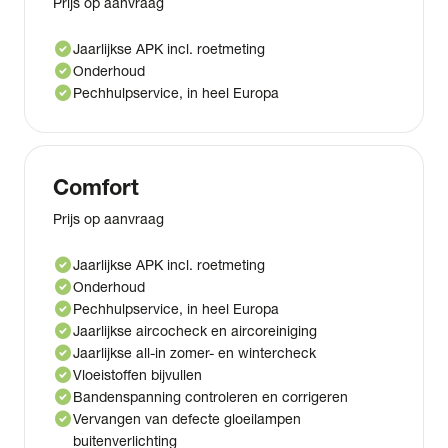
Prijs op aanvraag
check_circle
Jaarlijkse APK incl. roetmeting
check_circle
Onderhoud
check_circle
Pechhulpservice, in heel Europa
Comfort
Prijs op aanvraag
check_circle
Jaarlijkse APK incl. roetmeting
check_circle
Onderhoud
check_circle
Pechhulpservice, in heel Europa
check_circle
Jaarlijkse aircocheck en aircoreiniging
check_circle
Jaarlijkse all-in zomer- en wintercheck
check_circle
Vloeistoffen bijvullen
check_circle
Bandenspanning controleren en corrigeren
check_circle
Vervangen van defecte gloeilampen
buitenverlichting