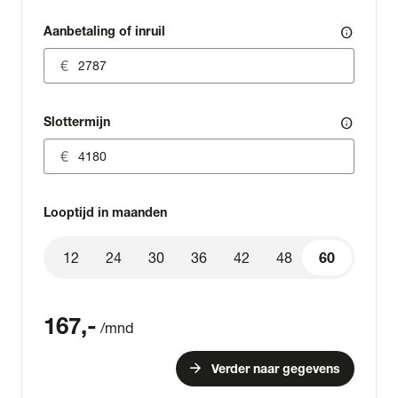
Aanbetaling of inruil
info
Slottermijn
info
Looptijd in maanden
12
24
30
36
42
48
60
60
167
,-
/mnd
arrow_forward
Verder naar gegevens