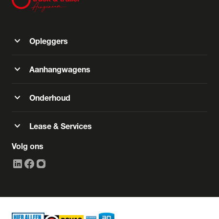
expand_more
Opleggers
expand_more
Aanhangwagens
expand_more
Onderhoud
expand_more
Lease & Services
Volg ons