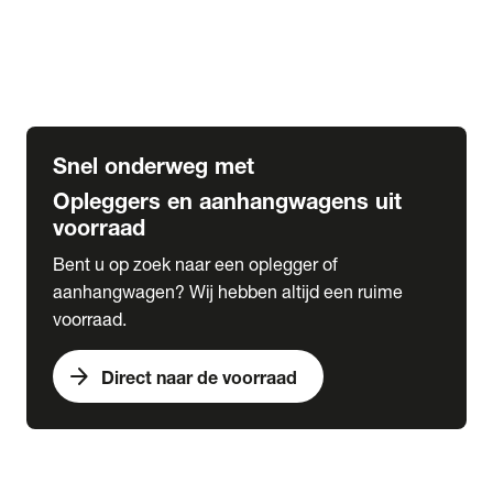
Opbouw Car Go-Box
Containerchassis
Oplegger chassis voor carrosserie bouw
BDF chassis
Snel onderweg met
Opleggers en aanhangwagens uit
voorraad
Bent u op zoek naar een oplegger of
aanhangwagen? Wij hebben altijd een ruime
voorraad.
arrow_forward
Direct naar de voorraad
expand_more
Lease
chevron_right
close