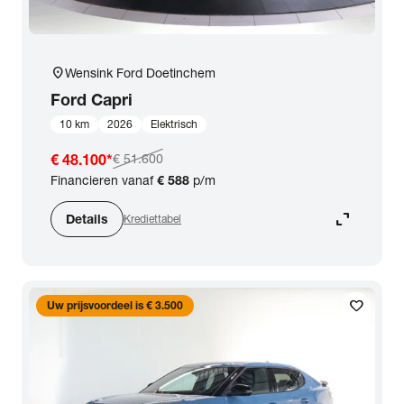
location_on
Wensink Ford Doetinchem
Ford
Capri
10 km
2026
Elektrisch
€ 48.100
*
€ 51.600
Financieren vanaf
€ 588
p/m
expand_content
Details
Krediettabel
favorite
Uw prijsvoordeel is € 3.500