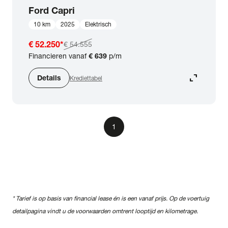
Ford
Capri
10 km
2025
Elektrisch
€ 52.250
*
€ 54.555
Financieren vanaf
€ 639
p/m
expand_content
Details
Krediettabel
1
* Tarief is op basis van financial lease én is een vanaf prijs. Op de voertuig
detailpagina vindt u de voorwaarden omtrent looptijd en kilometrage.