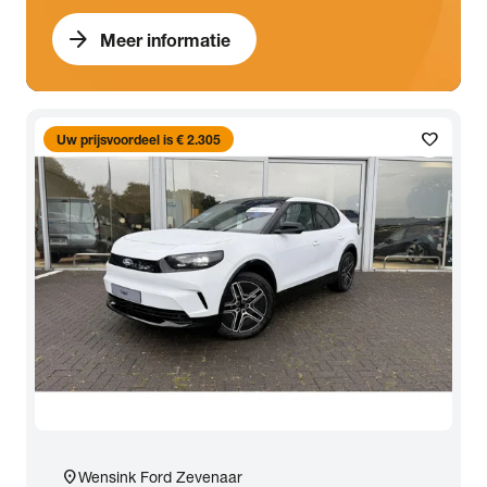
arrow_forward
Meer informatie
favorite
Uw prijsvoordeel is € 2.305
location_on
Wensink Ford Zevenaar