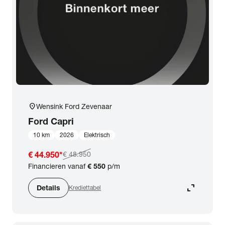
expand_more
BTW (aftrekbaar) / Marge (BTW niet aftrekbaar)
Merk & Model
close
Ford
Prijs
location_on
Wensink Ford Zevenaar
Kilometerstand
Ford
Capri
10 km
2026
Elektrisch
Bouwjaar
€ 44.950
*
€ 48.950
Financieren vanaf
€ 550
p/m
Staat van de auto
expand_content
Details
Krediettabel
Brandstof