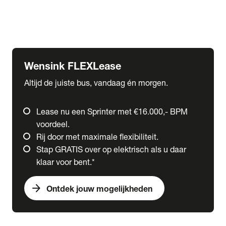
Ford
Fuso
Mercedes-Benz
Wensink FLEXLease
Altijd de juiste bus, vandaag én morgen.
Lease nu een Sprinter met €16.000,- BPM
voordeel.
Rij door met maximale flexibiliteit.
Stap GRATIS over op elektrisch als u daar
klaar voor bent.*
arrow_forward
Ontdek jouw mogelijkheden
expand_more
Trucks