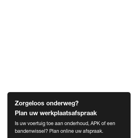
expand_more
Extra services
Beautykuur
Navigatie update
expand_more
Accessoires & onderdelen
Accessoires
Onderdelen
expand_more
Abonnementen
Alles over onze serviceabonnementen
Bandenhotel
expand_more
Schade melden
Meld hier je schade
Zorgeloos onderweg?
Plan uw werkplaatsafspraak
Is uw voertuig toe aan onderhoud, APK of een
bandenwissel? Plan online uw afspraak.