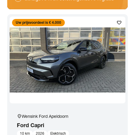
favorite
Uw prijsvoordeel is € 4.000
location_on
Wensink Ford Apeldoorn
Ford
Capri
10 km
2026
Elektrisch