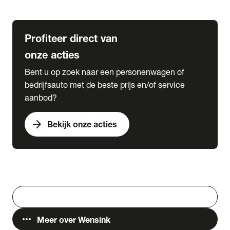
Lease & Services
Profiteer direct van
onze acties
Bent u op zoek naar een personenwagen of
bedrijfsauto met de beste prijs en/of service
aanbod?
arrow_forward
Bekijk onze acties
Vestigingen
Werken bij Wensink
search
Zoeken
more_horiz
Meer over Wensink