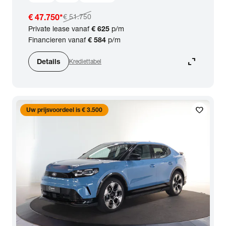
€ 47.750
*
€ 51.750
Private lease vanaf
€ 625
p/m
Financieren vanaf
€ 584
p/m
expand_content
Details
Krediettabel
favorite
Uw prijsvoordeel is € 3.500