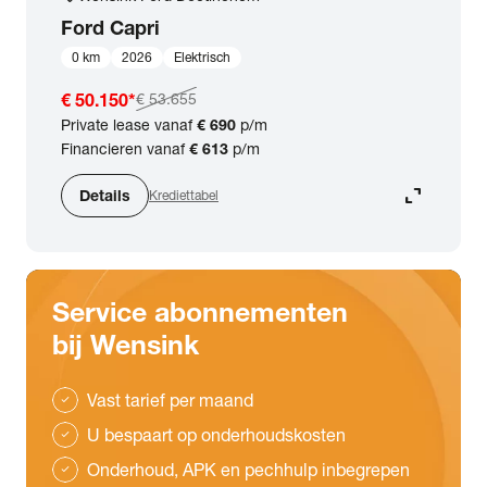
Ford
Capri
0 km
2026
Elektrisch
€ 50.150
*
€ 53.655
Private lease vanaf
€ 690
p/m
Financieren vanaf
€ 613
p/m
expand_content
Details
Krediettabel
Service abonnementen
bij Wensink
Vast tarief per maand
check
U bespaart op onderhoudskosten
check
Onderhoud, APK en pechhulp inbegrepen
check