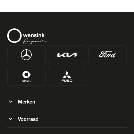
expand_more
Merken
expand_more
Voorraad