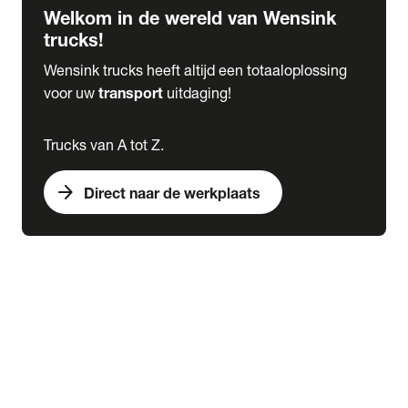
Welkom in de wereld van Wensink
trucks!
Wensink trucks heeft altijd een totaaloplossing
voor uw
transport
uitdaging!
Trucks van A tot Z.
arrow_forward
Direct naar de werkplaats
Lease
expand_more
Onderhoud
chevron_right
close
expand_more
Werkplaatsafspraak maken
Werkplaatsafspraak maken
Schade melden
expand_more
Onderhoud