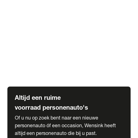
Elektrische Mercedes-Benz
Elektrische Occasions
Alles over elektrisch rijden
expand_more
Voorraad leasen
Private lease voorraad
Zakelijk lease voorraad
Occasion lease voorraad
Private Lease samenstellen
expand_more
Diensten
Expatriate Services & Diplomatic Sales
Altijd een ruime
voorraad personenauto's
Of u nu op zoek bent naar een nieuwe
personenauto óf een occasion, Wensink heeft
altijd een personenauto die bij u past.