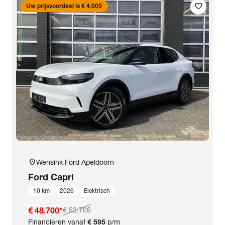
favorite
Uw prijsvoordeel is € 4.005
location_on
Wensink Ford Apeldoorn
Ford
Capri
10 km
2026
Elektrisch
€ 48.700
*
€ 52.705
Financieren vanaf
€ 595
p/m